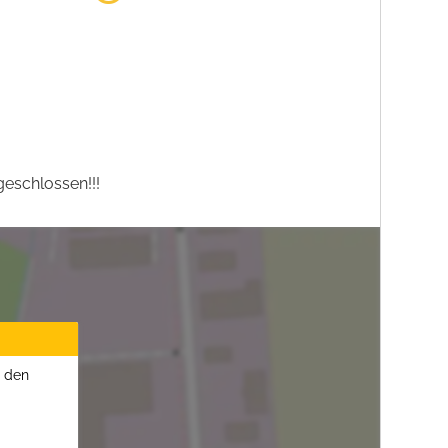
eschlossen!!!
u den