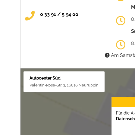
M
0 33 91 / 5 94 00
8
S
8
Am Samstag
Autocenter Süd
Valentin-Rose-Str. 3, 16816 Neuruppin
Für die A
Datenschu