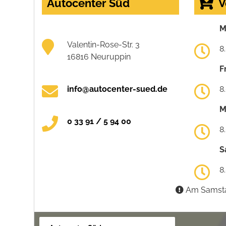
Autocenter Süd
V
M
Valentin-Rose-Str. 3
8
16816 Neuruppin
F
info@autocenter-sued.de
8
M
0 33 91 / 5 94 00
8
S
8
Am Samstag