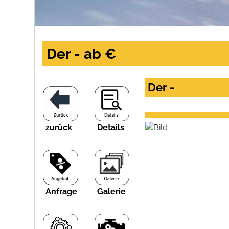
Der - ab €
Der -
zurück
Details
Anfrage
Galerie