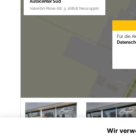
Autocenter Süd
Valentin-Rose-Str. 3, 16816 Neuruppin
Für die A
Datenschu
Wir verw