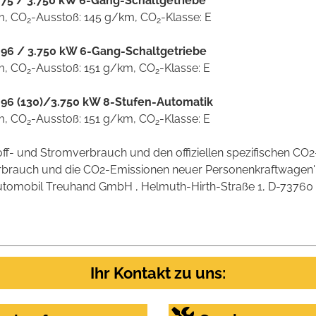
l 75 / 3.750 kW 6-Gang-Schaltgetriebe
km, CO
-Ausstoß: 145 g/km, CO
-Klasse: E
2
2
l 96 / 3.750 kW 6-Gang-Schaltgetriebe
km, CO
-Ausstoß: 151 g/km, CO
-Klasse: E
2
2
l 96 (130)/3.750 kW 8-Stufen-Automatik
km, CO
-Ausstoß: 151 g/km, CO
-Klasse: E
2
2
stoff- und Stromverbrauch und den offiziellen spezifischen 
verbrauch und die CO2-Emissionen neuer Personenkraftwagen
omobil Treuhand GmbH , Helmuth-Hirth-Straße 1, D-73760 Ostf
Ihr Kontakt zu uns: