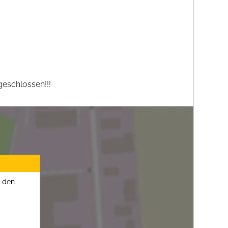
eschlossen!!!
u den