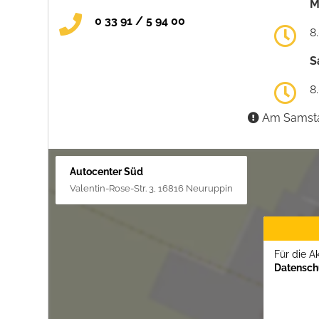
M
0 33 91 / 5 94 00
8
S
8
Am Samstag
Autocenter Süd
Valentin-Rose-Str. 3, 16816 Neuruppin
Für die A
Datenschu