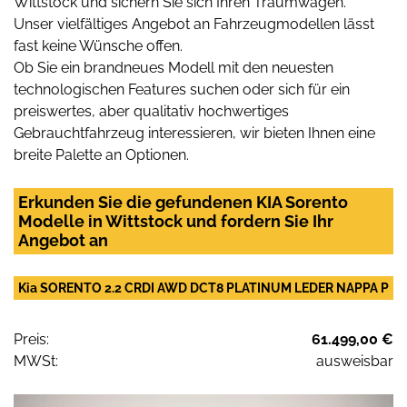
Wittstock und sichern Sie sich Ihren Traumwagen.
Unser vielfältiges Angebot an Fahrzeugmodellen lässt
fast keine Wünsche offen.
Ob Sie ein brandneues Modell mit den neuesten
technologischen Features suchen oder sich für ein
preiswertes, aber qualitativ hochwertiges
Gebrauchtfahrzeug interessieren, wir bieten Ihnen eine
breite Palette an Optionen.
Erkunden Sie die gefundenen KIA Sorento
Modelle in Wittstock und fordern Sie Ihr
Angebot an
Kia SORENTO 2.2 CRDI AWD DCT8 PLATINUM LEDER NAPPA P
Preis:
61.499,00 €
MWSt:
ausweisbar