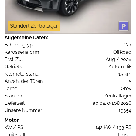
Standort Zentrallager
Allgemeine Daten:
Fahrzeugtyp
Car
Karosserieform
OffRoad
Erst-Zul.
Aug / 2026
Getriebe
Automatik
Kilometerstand
15 km
Anzahl der Türen
5
Farbe
Grey
Standort
Zentrallager
Lieferzeit
ab ca. 09.08.2026
Unsere Nummer
19354
Motor:
kW / PS
142 kW / 193 PS
Treibstoff
Diesel