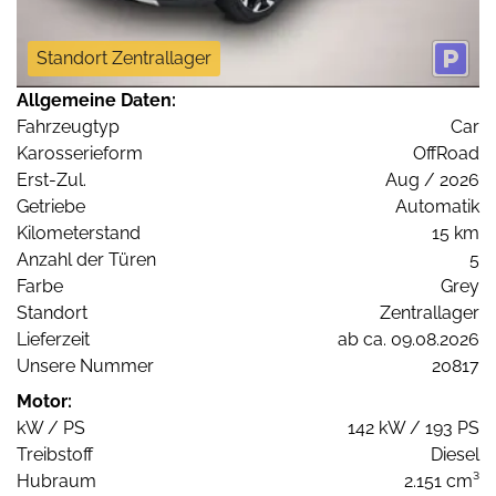
Standort Zentrallager
Allgemeine Daten:
Fahrzeugtyp
Car
Karosserieform
OffRoad
Erst-Zul.
Aug / 2026
Getriebe
Automatik
Kilometerstand
15 km
Anzahl der Türen
5
Farbe
Grey
Standort
Zentrallager
Lieferzeit
ab ca. 09.08.2026
Unsere Nummer
20817
Motor:
kW / PS
142 kW / 193 PS
Treibstoff
Diesel
Hubraum
2.151 cm³