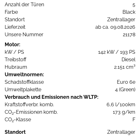
Anzahl der Türen
5
Farbe
Black
Standort
Zentrallager
Lieferzeit
ab ca. 09.08.2026
Unsere Nummer
21178
Motor:
kW / PS
142 kW / 193 PS
Treibstoff
Diesel
Hubraum
2.151 cm³
Umweltnormen:
Schadstoffklasse
Euro 6e
Umweltplakette
4 (Green)
Verbrauch und Emissionen nach WLTP:
Kraftstoffverbr. komb.
6,6 l/100km
CO
-Emissionen komb.
173 g/km
2
CO
-Klasse
F
2
Standort
Zentrallager