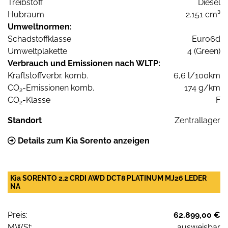
Treibstoff
Diesel
Hubraum
2.151 cm³
Umweltnormen:
Schadstoffklasse
Euro6d
Umweltplakette
4 (Green)
Verbrauch und Emissionen nach WLTP:
Kraftstoffverbr. komb.
6,6 l/100km
CO
-Emissionen komb.
174 g/km
2
CO
-Klasse
F
2
Standort
Zentrallager
Details zum Kia Sorento anzeigen
Kia SORENTO 2.2 CRDI AWD DCT8 PLATINUM MJ26 LEDER
NA
Preis:
62.899,00 €
MWSt:
ausweisbar