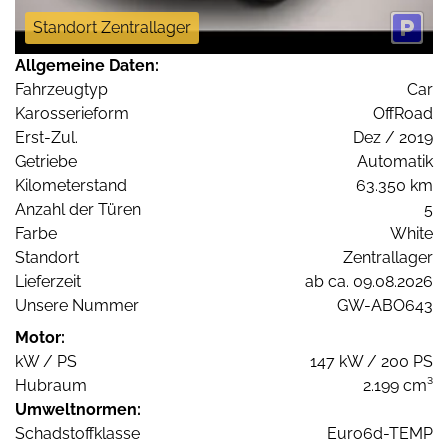
Standort Zentrallager
Allgemeine Daten:
Fahrzeugtyp
Car
Karosserieform
OffRoad
Erst-Zul.
Dez / 2019
Getriebe
Automatik
Kilometerstand
63.350 km
Anzahl der Türen
5
Farbe
White
Standort
Zentrallager
Lieferzeit
ab ca. 09.08.2026
Unsere Nummer
GW-ABO643
Motor:
kW / PS
147 kW / 200 PS
Hubraum
2.199 cm³
Umweltnormen:
Schadstoffklasse
Euro6d-TEMP