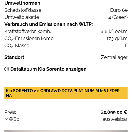
Umweltnormen:
Schadstoffklasse
Euro 6e
Umweltplakette
4 (Green)
Verbrauch und Emissionen nach WLTP:
Kraftstoffverbr. komb.
6,6 l/100km
CO
-Emissionen komb.
173 g/km
2
CO
-Klasse
F
2
Standort
Zentrallager
Details zum Kia Sorento anzeigen
Kia SORENTO 2.2 CRDI AWD DCT8 PLATINUM MJ26 LEDER
NA
Preis:
62.899,00 €
MWSt:
ausweisbar