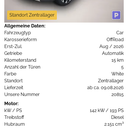
Standort Zentrallager
Allgemeine Daten:
Fahrzeugtyp
Car
Karosserieform
OffRoad
Erst-Zul.
Aug / 2026
Getriebe
Automatik
Kilometerstand
15 km
Anzahl der Türen
5
Farbe
White
Standort
Zentrallager
Lieferzeit
ab ca. 09.08.2026
Unsere Nummer
20815
Motor:
kW / PS
142 kW / 193 PS
Treibstoff
Diesel
Hubraum
2.151 cm³