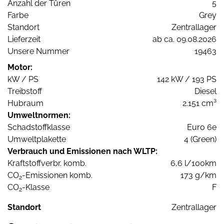
Anzahl der Türen
5
Farbe
Grey
Standort
Zentrallager
Lieferzeit
ab ca. 09.08.2026
Unsere Nummer
19463
Motor:
kW / PS
142 kW / 193 PS
Treibstoff
Diesel
Hubraum
2.151 cm³
Umweltnormen:
Schadstoffklasse
Euro 6e
Umweltplakette
4 (Green)
Verbrauch und Emissionen nach WLTP:
Kraftstoffverbr. komb.
6,6 l/100km
CO
-Emissionen komb.
173 g/km
2
CO
-Klasse
F
2
Standort
Zentrallager