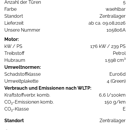
Anzahl der Türen
5
Farbe
waehlbar
Standort
Zentrallager
Lieferzeit
ab ca. 09.08.2026
Unsere Nummer
105806A
Motor:
kW / PS
176 kW / 239 PS
Treibstoff
Petrol
Hubraum
1.598 cm³
Umweltnormen:
Schadstoffklasse
Euro6d
Umweltplakette
4 (Green)
Verbrauch und Emissionen nach WLTP:
Kraftstoffverbr. komb.
6,6 l/100km
CO
-Emissionen komb.
150 g/km
2
CO
-Klasse
E
2
Standort
Zentrallager