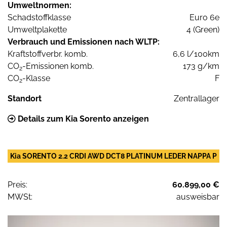
Umweltnormen:
Schadstoffklasse
Euro 6e
Umweltplakette
4 (Green)
Verbrauch und Emissionen nach WLTP:
Kraftstoffverbr. komb.
6,6 l/100km
CO
-Emissionen komb.
173 g/km
2
CO
-Klasse
F
2
Standort
Zentrallager
Details zum Kia Sorento anzeigen
Kia SORENTO 2.2 CRDI AWD DCT8 PLATINUM LEDER NAPPA P
Preis:
60.899,00 €
MWSt:
ausweisbar