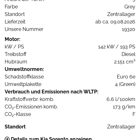
Farbe
Grey
Standort
Zentrallager
Lieferzeit
ab ca. 09.08.2026
Unsere Nummer
19320
Motor:
kW / PS
142 kW / 193 PS
Treibstoff
Diesel
Hubraum
2.151 cm³
Umweltnormen:
Schadstoffklasse
Euro 6e
Umweltplakette
4 (Green)
Verbrauch und Emissionen nach WLTP:
Kraftstoffverbr. komb.
6,6 l/100km
CO
-Emissionen komb.
173 g/km
2
CO
-Klasse
F
2
Standort
Zentrallager
Details zum Kia Sorento anzeigen