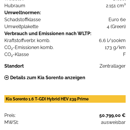
Hubraum
2.151 cm³
Umweltnormen:
Schadstoffklasse
Euro 6e
Umweltplakette
4 (Green)
Verbrauch und Emissionen nach WLTP:
Kraftstoffverbr. komb.
6,6 l/100km
CO
-Emissionen komb.
173 g/km
2
CO
-Klasse
F
2
Standort
Zentrallager
Details zum Kia Sorento anzeigen
Kia Sorento 1.6 T-GDI Hybrid HEV 239 Prime
Preis:
50.799,00 €
MWSt:
ausweisbar