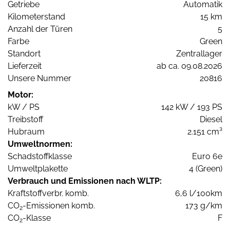
Getriebe
Automatik
Kilometerstand
15 km
Anzahl der Türen
5
Farbe
Green
Standort
Zentrallager
Lieferzeit
ab ca. 09.08.2026
Unsere Nummer
20816
Motor:
kW / PS
142 kW / 193 PS
Treibstoff
Diesel
Hubraum
2.151 cm³
Umweltnormen:
Schadstoffklasse
Euro 6e
Umweltplakette
4 (Green)
Verbrauch und Emissionen nach WLTP:
Kraftstoffverbr. komb.
6,6 l/100km
CO
-Emissionen komb.
173 g/km
2
CO
-Klasse
F
2