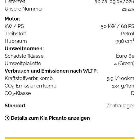
Lieferzeit
ab ca. 09.08.2026
Unsere Nummer
21525
Motor:
kW / PS
50 kW / 68 PS
Treibstoff
Petrol
Hubraum
998 cm³
Umweltnormen:
Schadstoffklasse
Euro 6e
Umweltplakette
4 (Green)
Verbrauch und Emissionen nach WLTP:
Kraftstoffverbr. komb.
5,9 l/100km
CO
-Emissionen komb.
134 g/km
2
CO
-Klasse
D
2
Standort
Zentrallager
Details zum Kia Picanto anzeigen