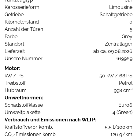
Karosserieform
Limousine
Getriebe
Schaltgetriebe
Kilometerstand
0
Anzahl der Türen
5
Farbe
Grey
Standort
Zentrallager
Lieferzeit
ab ca. 09.08.2026
Unsere Nummer
169969
Motor:
kW / PS
50 kW / 68 PS
Treibstoff
Petrol
Hubraum
998 cm³
Umweltnormen:
Schadstoffklasse
Euro6
Umweltplakette
4 (Green)
Verbrauch und Emissionen nach WLTP:
Kraftstoffverbr. komb.
5,5 l/100km
CO
-Emissionen komb.
126 g/km
2