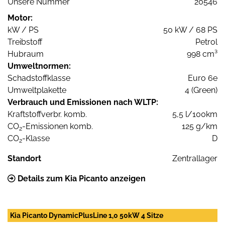
Unsere Nummer
20546
Motor:
kW / PS
50 kW / 68 PS
Treibstoff
Petrol
Hubraum
998 cm³
Umweltnormen:
Schadstoffklasse
Euro 6e
Umweltplakette
4 (Green)
Verbrauch und Emissionen nach WLTP:
Kraftstoffverbr. komb.
5,5 l/100km
CO
-Emissionen komb.
125 g/km
2
CO
-Klasse
D
2
Standort
Zentrallager
Details zum Kia Picanto anzeigen
Kia Picanto DynamicPlusLine 1,0 50kW 4 Sitze