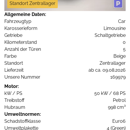
Standort Zentrallager
Allgemeine Daten:
Fahrzeugtyp
Car
Karosserieform
Limousine
Getriebe
Schaltgetriebe
Kilometerstand
0
Anzahl der Türen
5
Farbe
Beige
Standort
Zentrallager
Lieferzeit
ab ca. 09.08.2026
Unsere Nummer
169979
Motor:
kW / PS
50 kW / 68 PS
Treibstoff
Petrol
Hubraum
998 cm³
Umweltnormen:
Schadstoffklasse
Euro6
Umweltplakette
4 (Green)