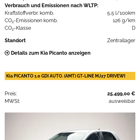
Verbrauch und Emissionen nach WLTP:
Kraftstoffverbr. komb.
5,5 l/100km
CO
-Emissionen komb.
126 g/km
2
CO
-Klasse
D
2
Standort
Zentrallager
Details zum Kia Picanto anzeigen
Kia PICANTO 1.0 GDI AUTO. (AMT) GT-LINE MJ27 DRIVEWI
Preis:
25.499,00 €
MWSt:
ausweisbar