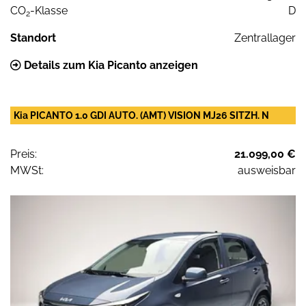
CO
-Klasse
D
2
Standort
Zentrallager
Details zum Kia Picanto anzeigen
Kia PICANTO 1.0 GDI AUTO. (AMT) VISION MJ26 SITZH. N
Preis:
21.099,00 €
MWSt:
ausweisbar