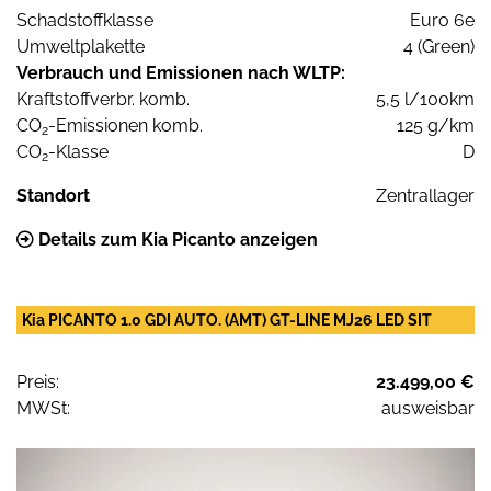
Schadstoffklasse
Euro 6e
Umweltplakette
4 (Green)
Verbrauch und Emissionen nach WLTP:
Kraftstoffverbr. komb.
5,5 l/100km
CO
-Emissionen komb.
125 g/km
2
CO
-Klasse
D
2
Standort
Zentrallager
Details zum Kia Picanto anzeigen
Kia PICANTO 1.0 GDI AUTO. (AMT) GT-LINE MJ26 LED SIT
Preis:
23.499,00 €
MWSt:
ausweisbar