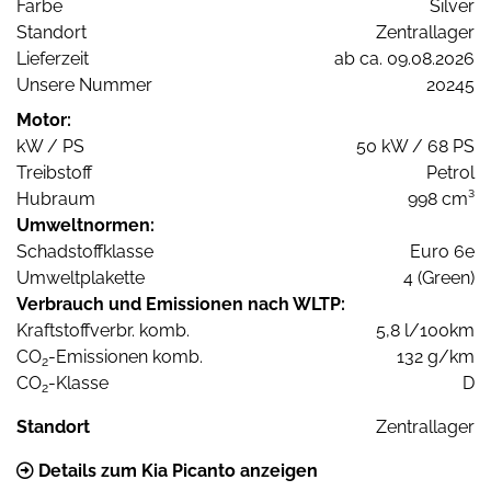
Farbe
Silver
Standort
Zentrallager
Lieferzeit
ab ca. 09.08.2026
Unsere Nummer
20245
Motor:
kW / PS
50 kW / 68 PS
Treibstoff
Petrol
Hubraum
998 cm³
Umweltnormen:
Schadstoffklasse
Euro 6e
Umweltplakette
4 (Green)
Verbrauch und Emissionen nach WLTP:
Kraftstoffverbr. komb.
5,8 l/100km
CO
-Emissionen komb.
132 g/km
2
CO
-Klasse
D
2
Standort
Zentrallager
Details zum Kia Picanto anzeigen