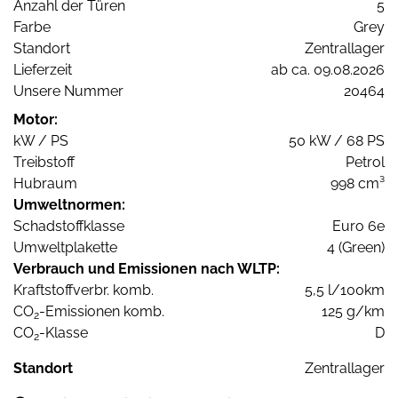
Anzahl der Türen
5
Farbe
Grey
Standort
Zentrallager
Lieferzeit
ab ca. 09.08.2026
Unsere Nummer
20464
Motor:
kW / PS
50 kW / 68 PS
Treibstoff
Petrol
Hubraum
998 cm³
Umweltnormen:
Schadstoffklasse
Euro 6e
Umweltplakette
4 (Green)
Verbrauch und Emissionen nach WLTP:
Kraftstoffverbr. komb.
5,5 l/100km
CO
-Emissionen komb.
125 g/km
2
CO
-Klasse
D
2
Standort
Zentrallager