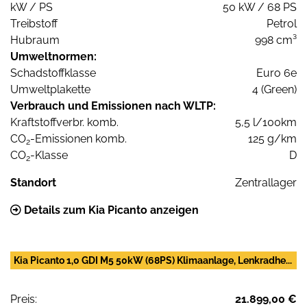
kW / PS
50 kW / 68 PS
Treibstoff
Petrol
Hubraum
998 cm³
Umweltnormen:
Schadstoffklasse
Euro 6e
Umweltplakette
4 (Green)
Verbrauch und Emissionen nach WLTP:
Kraftstoffverbr. komb.
5,5 l/100km
CO
-Emissionen komb.
125 g/km
2
CO
-Klasse
D
2
Standort
Zentrallager
Details zum Kia Picanto anzeigen
Kia Picanto 1,0 GDI M5 50kW (68PS) Klimaanlage, Lenkradhe...
Preis:
21.899,00 €