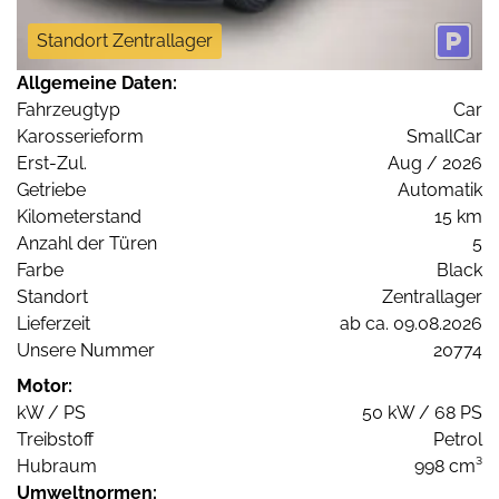
Standort Zentrallager
Allgemeine Daten:
Fahrzeugtyp
Car
Karosserieform
SmallCar
Erst-Zul.
Aug / 2026
Getriebe
Automatik
Kilometerstand
15 km
Anzahl der Türen
5
Farbe
Black
Standort
Zentrallager
Lieferzeit
ab ca. 09.08.2026
Unsere Nummer
20774
Motor:
kW / PS
50 kW / 68 PS
Treibstoff
Petrol
Hubraum
998 cm³
Umweltnormen: