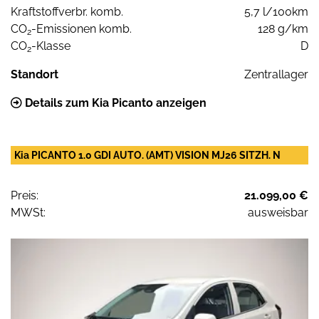
Kraftstoffverbr. komb.
5,7 l/100km
CO
-Emissionen komb.
128 g/km
2
CO
-Klasse
D
2
Standort
Zentrallager
Details zum Kia Picanto anzeigen
Kia PICANTO 1.0 GDI AUTO. (AMT) VISION MJ26 SITZH. N
Preis:
21.099,00 €
MWSt:
ausweisbar