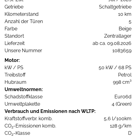
Getriebe
Schaltgetriebe
Kilometerstand
10 km
Anzahl der Türen
5
Farbe
Beige
Standort
Zentrallager
Lieferzeit
ab ca. 09.08.2026
Unsere Nummer
1083659
Motor:
kW / PS
50 kW / 68 PS
Treibstoff
Petrol
Hubraum
998 cm³
Umweltnormen:
Schadstoffklasse
Euro6d
Umweltplakette
4 (Green)
Verbrauch und Emissionen nach WLTP:
Kraftstoffverbr. komb.
5,6 l/100km
CO
-Emissionen komb.
128 g/km
2
CO
-Klasse
D
2