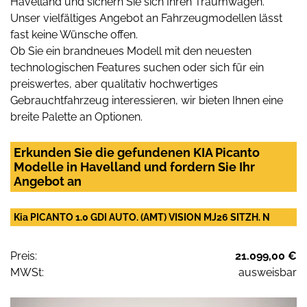
Havelland und sichern Sie sich Ihren Traumwagen.
Unser vielfältiges Angebot an Fahrzeugmodellen lässt
fast keine Wünsche offen.
Ob Sie ein brandneues Modell mit den neuesten
technologischen Features suchen oder sich für ein
preiswertes, aber qualitativ hochwertiges
Gebrauchtfahrzeug interessieren, wir bieten Ihnen eine
breite Palette an Optionen.
Erkunden Sie die gefundenen KIA Picanto
Modelle in Havelland und fordern Sie Ihr
Angebot an
Kia PICANTO 1.0 GDI AUTO. (AMT) VISION MJ26 SITZH. N
Preis:
21.099,00 €
MWSt:
ausweisbar