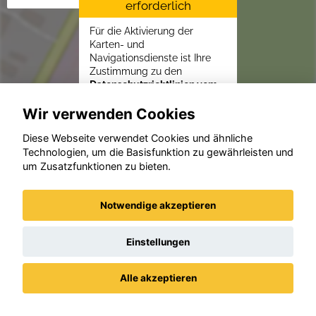
erforderlich
Für die Aktivierung der
Karten- und
Navigationsdienste ist Ihre
Zustimmung zu den
Datenschutzrichtlinien vom
Drittanbieter Google LLC
Wir verwenden Cookies
erforderlich.
Zustimmen und
Diese Webseite verwendet Cookies und ähnliche
Technologien, um die Basisfunktion zu gewährleisten und
aktivieren
um Zusatzfunktionen zu bieten.
Notwendige akzeptieren
Einstellungen
Alle akzeptieren
Datenschutz
Impressum / AGBs