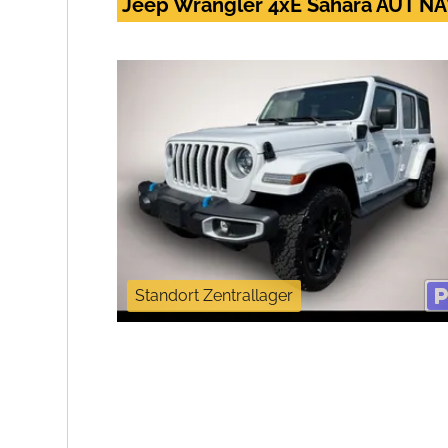
Jeep Wrangler 4xE Sahara AUT NA
Standort Zentrallager