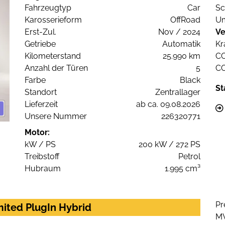
Fahrzeugtyp
Car
Sc
Karosserieform
OffRoad
Um
Erst-Zul.
Nov / 2024
Ve
Getriebe
Automatik
Kr
Kilometerstand
25.990 km
C
Anzahl der Türen
5
C
Farbe
Black
St
Standort
Zentrallager
Lieferzeit
ab ca. 09.08.2026
Unsere Nummer
226320771
Motor:
kW / PS
200 kW / 272 PS
Treibstoff
Petrol
Hubraum
1.995 cm³
Pr
mited PlugIn Hybrid
M