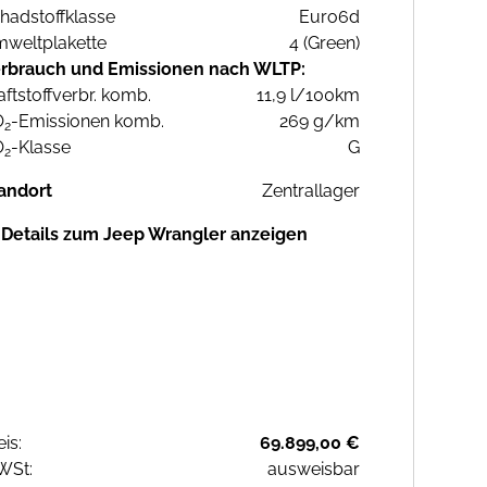
hadstoffklasse
Euro6d
weltplakette
4 (Green)
rbrauch und Emissionen nach WLTP:
aftstoffverbr. komb.
11,9 l/100km
O
-Emissionen komb.
269 g/km
2
O
-Klasse
G
2
andort
Zentrallager
Details zum Jeep Wrangler anzeigen
eis:
69.899,00 €
WSt:
ausweisbar