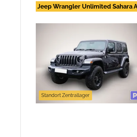
Jeep Wrangler Unlimited Sahara
Standort Zentrallager