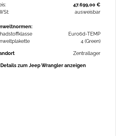
eis:
47.699,00 €
WSt:
ausweisbar
mweltnormen:
hadstoffklasse
Euro6d-TEMP
weltplakette
4 (Green)
andort
Zentrallager
Details zum Jeep Wrangler anzeigen