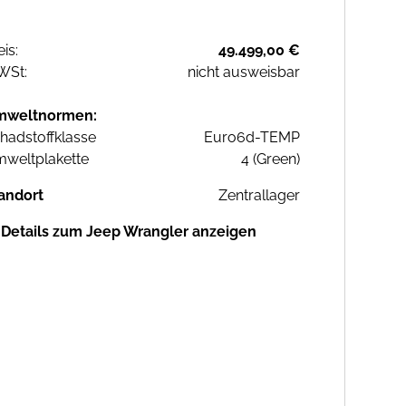
eis:
49.499,00 €
WSt:
nicht ausweisbar
mweltnormen:
hadstoffklasse
Euro6d-TEMP
weltplakette
4 (Green)
andort
Zentrallager
Details zum Jeep Wrangler anzeigen