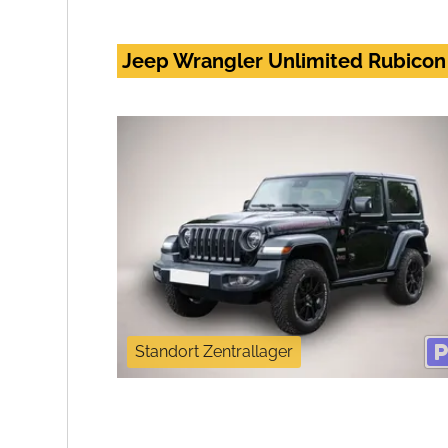
Jeep Wrangler Unlimited Rubicon
Standort Zentrallager