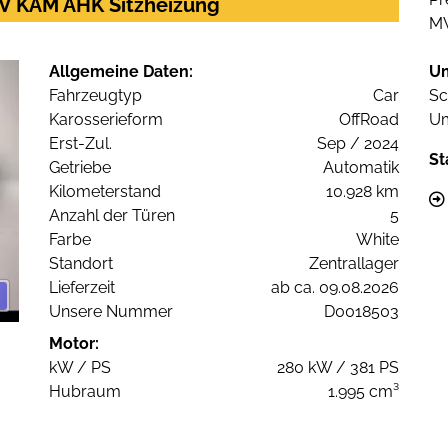
V KAM AHK Sitzheizung
M
Allgemeine Daten:
U
Fahrzeugtyp
Car
Sc
Karosserieform
OffRoad
Um
Erst-Zul.
Sep / 2024
St
Getriebe
Automatik
Kilometerstand
10.928 km
Anzahl der Türen
5
Farbe
White
Standort
Zentrallager
Lieferzeit
ab ca. 09.08.2026
Unsere Nummer
D0018503
Motor:
kW / PS
280 kW / 381 PS
Hubraum
1.995 cm³