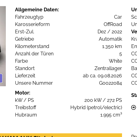
Allgemeine Daten:
U
Fahrzeugtyp
Car
Sc
Karosserieform
OffRoad
Um
Erst-Zul.
Dez / 2022
Ve
Getriebe
Automatik
Kr
Kilometerstand
1.350 km
En
Anzahl der Türen
5
C
Farbe
White
C
Standort
Zentrallager
Ba
Lieferzeit
ab ca. 09.08.2026
C
Unsere Nummer
G0022084
C
Motor:
St
kW / PS
200 kW / 272 PS
Treibstoff
Hybrid (petrol/electric)
Hubraum
1.995 cm³
Pr