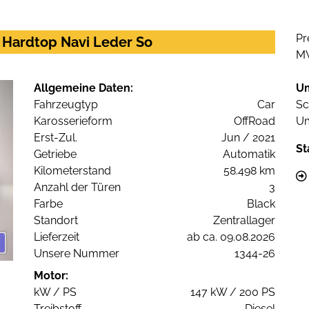
Pr
 Hardtop Navi Leder So
M
Allgemeine Daten:
U
Fahrzeugtyp
Car
Sc
Karosserieform
OffRoad
Um
Erst-Zul.
Jun / 2021
St
Getriebe
Automatik
Kilometerstand
58.498 km
Anzahl der Türen
3
Farbe
Black
Standort
Zentrallager
Lieferzeit
ab ca. 09.08.2026
Unsere Nummer
1344-26
Motor:
kW / PS
147 kW / 200 PS
Treibstoff
Diesel