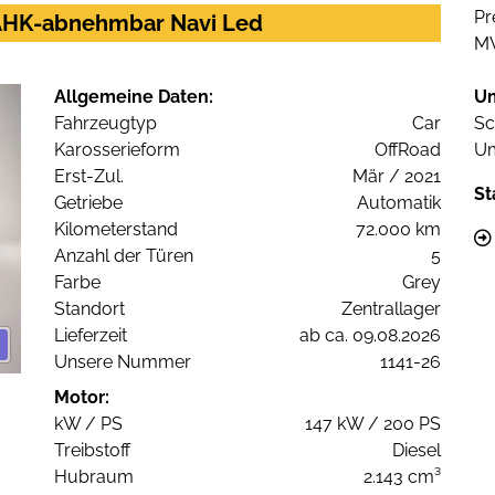
Pr
 AHK-abnehmbar Navi Led
M
Allgemeine Daten:
U
Fahrzeugtyp
Car
Sc
Karosserieform
OffRoad
Um
Erst-Zul.
Mär / 2021
St
Getriebe
Automatik
Kilometerstand
72.000 km
Anzahl der Türen
5
Farbe
Grey
Standort
Zentrallager
Lieferzeit
ab ca. 09.08.2026
Unsere Nummer
1141-26
Motor:
kW / PS
147 kW / 200 PS
Treibstoff
Diesel
Hubraum
2.143 cm³