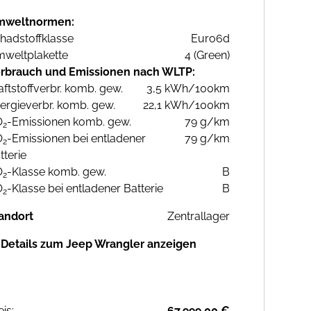
mweltnormen:
hadstoffklasse
Euro6d
weltplakette
4 (Green)
rbrauch und Emissionen nach WLTP:
aftstoffverbr. komb. gew.
3,5 kWh/100km
ergieverbr. komb. gew.
22,1 kWh/100km
O
-Emissionen komb. gew.
79 g/km
2
O
-Emissionen bei entladener
79 g/km
2
tterie
O
-Klasse komb. gew.
B
2
O
-Klasse bei entladener Batterie
B
2
andort
Zentrallager
Details zum Jeep Wrangler anzeigen
eis:
67.999,00 €