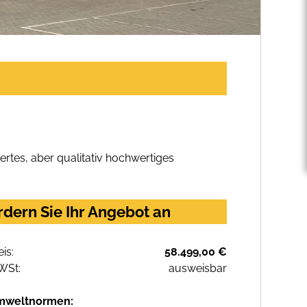
rtes, aber qualitativ hochwertiges
dern Sie Ihr Angebot an
eis:
58.499,00 €
WSt:
ausweisbar
mweltnormen: