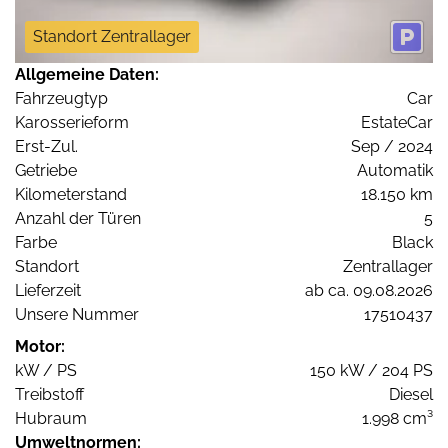
Standort Zentrallager
Allgemeine Daten:
Fahrzeugtyp
Car
Karosserieform
EstateCar
Erst-Zul.
Sep / 2024
Getriebe
Automatik
Kilometerstand
18.150 km
Anzahl der Türen
5
Farbe
Black
Standort
Zentrallager
Lieferzeit
ab ca. 09.08.2026
Unsere Nummer
17510437
Motor:
kW / PS
150 kW / 204 PS
Treibstoff
Diesel
Hubraum
1.998 cm³
Umweltnormen: