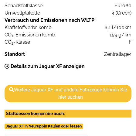
Schadstoffklasse
Euro6d
Umweltplakette
4 (Green)
Verbrauch und Emissionen nach WLTP:
Kraftstoffverbr. komb.
6,1 l/100km
CO
-Emissionen komb.
159 g/km
2
CO
-Klasse
F
2
Standort
Zentrallager
Details zum Jaguar XF anzeigen
Weitere Jaguar XF und andere Fahrzeuge können Sie
hier suchen
Stattdessen können Sie auch:
Jaguar XF in Neuruppin Kaufen oder leasen