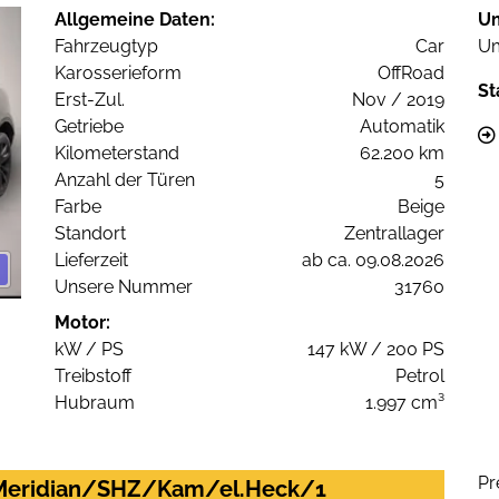
Allgemeine Daten:
U
Fahrzeugtyp
Car
Um
Karosserieform
OffRoad
St
Erst-Zul.
Nov / 2019
Getriebe
Automatik
Kilometerstand
62.200 km
Anzahl der Türen
5
Farbe
Beige
Standort
Zentrallager
Lieferzeit
ab ca. 09.08.2026
Unsere Nummer
31760
Motor:
kW / PS
147 kW / 200 PS
Treibstoff
Petrol
Hubraum
1.997 cm³
Pr
/Meridian/SHZ/Kam/el.Heck/1