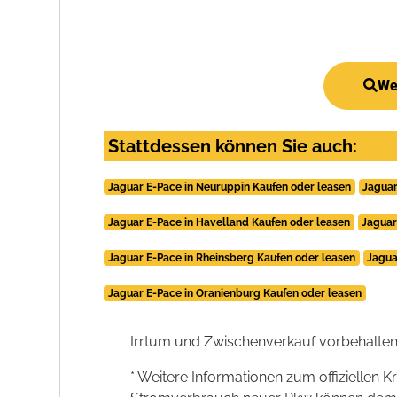
We
Stattdessen können Sie auch:
Jaguar E-Pace in Neuruppin Kaufen oder leasen
Jaguar
Jaguar E-Pace in Havelland Kaufen oder leasen
Jaguar
Jaguar E-Pace in Rheinsberg Kaufen oder leasen
Jagua
Jaguar E-Pace in Oranienburg Kaufen oder leasen
Irrtum und Zwischenverkauf vorbehalten
* Weitere Informationen zum offiziellen K