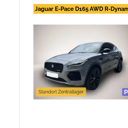
Jaguar E-Pace D165 AWD R-Dyna
Standort Zentrallager