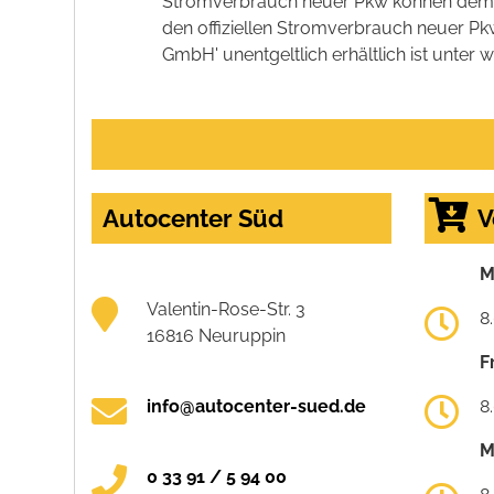
Stromverbrauch neuer Pkw können dem 'Lei
den offiziellen Stromverbrauch neuer P
GmbH' unentgeltlich erhältlich ist unter 
Autocenter Süd
V
M
Valentin-Rose-Str. 3
8
16816 Neuruppin
F
info@autocenter-sued.de
8
M
0 33 91 / 5 94 00