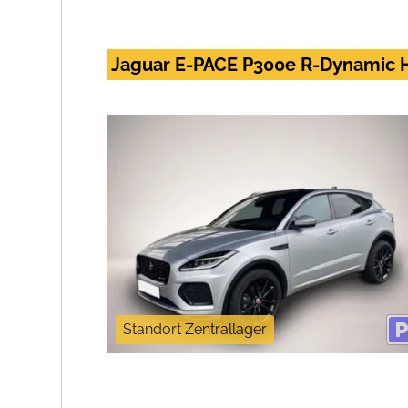
Jaguar E-PACE P300e R-Dynamic
Standort Zentrallager