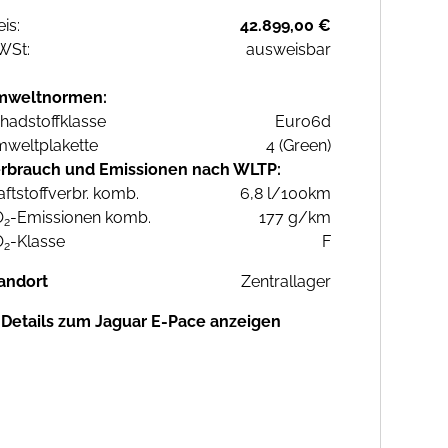
eis:
42.899,00 €
WSt:
ausweisbar
mweltnormen:
hadstoffklasse
Euro6d
weltplakette
4 (Green)
rbrauch und Emissionen nach WLTP:
aftstoffverbr. komb.
6,8 l/100km
O
-Emissionen komb.
177 g/km
2
O
-Klasse
F
2
andort
Zentrallager
Details zum Jaguar E-Pace anzeigen