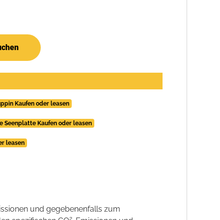
uchen
uppin Kaufen oder leasen
e Seenplatte Kaufen oder leasen
er leasen
ssionen und gegebenenfalls zum
2