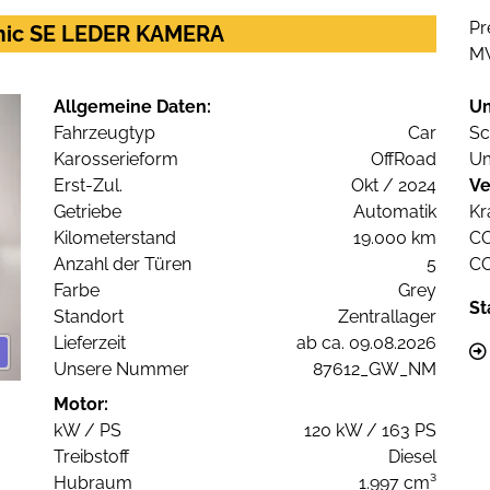
Pr
mic SE LEDER KAMERA
M
Allgemeine Daten:
U
Fahrzeugtyp
Car
Sc
Karosserieform
OffRoad
Um
Erst-Zul.
Okt / 2024
Ve
Getriebe
Automatik
Kr
Kilometerstand
19.000 km
C
Anzahl der Türen
5
C
Farbe
Grey
St
Standort
Zentrallager
Lieferzeit
ab ca. 09.08.2026
Unsere Nummer
87612_GW_NM
Motor:
kW / PS
120 kW / 163 PS
Treibstoff
Diesel
Hubraum
1.997 cm³