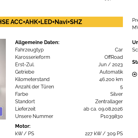
Pr
 HSE ACC+AHK+LED+Navi+SHZ
M
Allgemeine Daten:
U
Fahrzeugtyp
Car
Sc
Karosserieform
OffRoad
St
Erst-Zul.
Jun / 2023
Getriebe
Automatik
Kilometerstand
46.200 km
Anzahl der Türen
5
Farbe
Silver
Standort
Zentrallager
Lieferzeit
ab ca. 09.08.2026
Unsere Nummer
P1039830
Motor:
kW / PS
227 kW / 309 PS