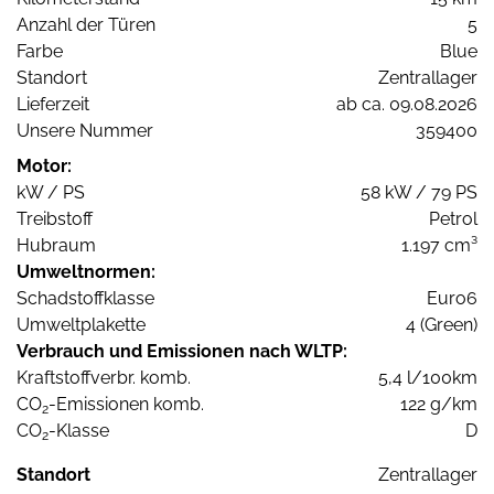
Anzahl der Türen
5
Farbe
Blue
Standort
Zentrallager
Lieferzeit
ab ca. 09.08.2026
Unsere Nummer
359400
Motor:
kW / PS
58 kW / 79 PS
Treibstoff
Petrol
Hubraum
1.197 cm³
Umweltnormen:
Schadstoffklasse
Euro6
Umweltplakette
4 (Green)
Verbrauch und Emissionen nach WLTP:
Kraftstoffverbr. komb.
5,4 l/100km
CO
-Emissionen komb.
122 g/km
2
CO
-Klasse
D
2
Standort
Zentrallager