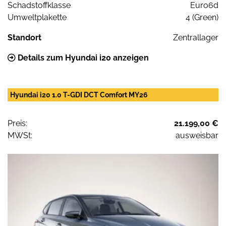
Schadstoffklasse
Euro6d
Umweltplakette
4 (Green)
Standort
Zentrallager
Details zum Hyundai i20 anzeigen
Hyundai i20 1.0 T-GDI DCT Comfort MY26
Preis:
21.199,00 €
MWSt:
ausweisbar