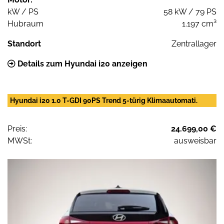
kW / PS
58 kW / 79 PS
Hubraum
1.197 cm³
Standort
Zentrallager
Details zum Hyundai i20 anzeigen
Hyundai i20 1.0 T-GDI 90PS Trend 5-türig Klimaautomati.
Preis:
24.699,00 €
MWSt:
ausweisbar