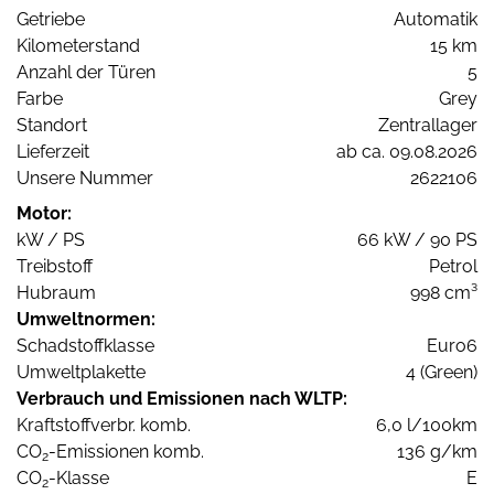
Getriebe
Automatik
Kilometerstand
15 km
Anzahl der Türen
5
Farbe
Grey
Standort
Zentrallager
Lieferzeit
ab ca. 09.08.2026
Unsere Nummer
2622106
Motor:
kW / PS
66 kW / 90 PS
Treibstoff
Petrol
Hubraum
998 cm³
Umweltnormen:
Schadstoffklasse
Euro6
Umweltplakette
4 (Green)
Verbrauch und Emissionen nach WLTP:
Kraftstoffverbr. komb.
6,0 l/100km
CO
-Emissionen komb.
136 g/km
2
CO
-Klasse
E
2