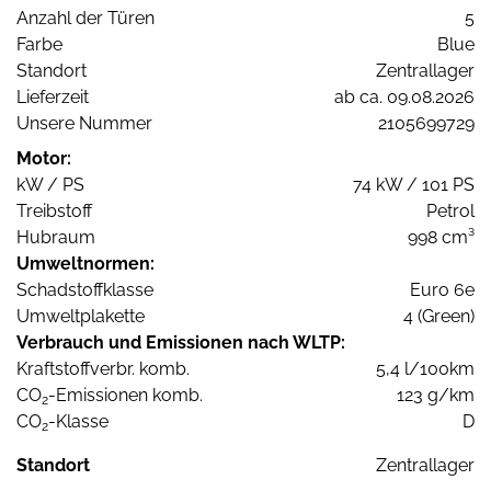
Anzahl der Türen
5
Farbe
Blue
Standort
Zentrallager
Lieferzeit
ab ca. 09.08.2026
Unsere Nummer
2105699729
Motor:
kW / PS
74 kW / 101 PS
Treibstoff
Petrol
Hubraum
998 cm³
Umweltnormen:
Schadstoffklasse
Euro 6e
Umweltplakette
4 (Green)
Verbrauch und Emissionen nach WLTP:
Kraftstoffverbr. komb.
5,4 l/100km
CO
-Emissionen komb.
123 g/km
2
CO
-Klasse
D
2
Standort
Zentrallager