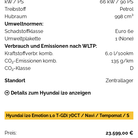
kW / PS
66 kW / 90 PS
Treibstoff
Petrol
Hubraum
998 cm³
Umweltnormen:
Schadstoffklasse
Euro 6e
Umweltplakette
1 (None)
Verbrauch und Emissionen nach WLTP:
Kraftstoffverbr. komb.
6,0 l/100km
CO
-Emissionen komb.
135 g/km
2
CO
-Klasse
D
2
Standort
Zentrallager
Details zum Hyundai i20 anzeigen
Hyundai i20 Emotion 1.0 T-GDi 7DCT / Navi / Tempomat / S
Preis:
23.599,00 €