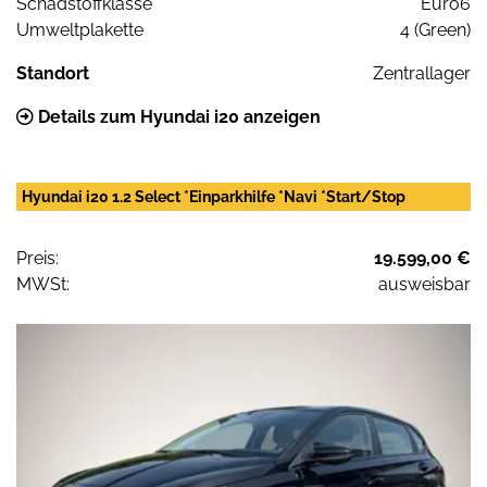
Schadstoffklasse
Euro6
Umweltplakette
4 (Green)
Standort
Zentrallager
Details zum Hyundai i20 anzeigen
Hyundai i20 1.2 Select *Einparkhilfe *Navi *Start/Stop
Preis:
19.599,00 €
MWSt:
ausweisbar