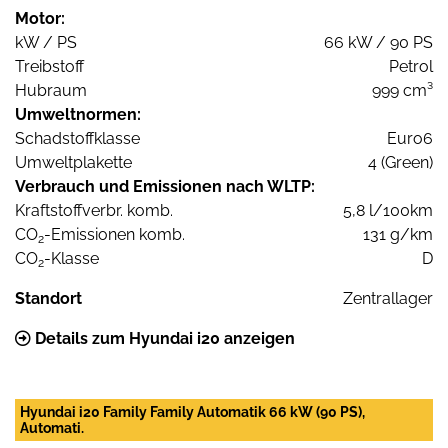
Motor:
kW / PS
66 kW / 90 PS
Treibstoff
Petrol
Hubraum
999 cm³
Umweltnormen:
Schadstoffklasse
Euro6
Umweltplakette
4 (Green)
Verbrauch und Emissionen nach WLTP:
Kraftstoffverbr. komb.
5,8 l/100km
CO
-Emissionen komb.
131 g/km
2
CO
-Klasse
D
2
Standort
Zentrallager
Details zum Hyundai i20 anzeigen
Hyundai i20 Family Family Automatik 66 kW (90 PS),
Automati.