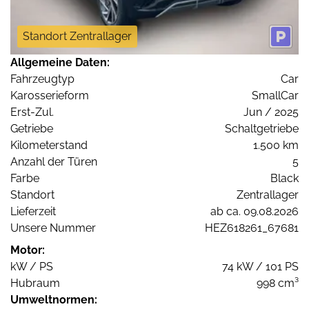
Standort Zentrallager
Allgemeine Daten:
Fahrzeugtyp
Car
Karosserieform
SmallCar
Erst-Zul.
Jun / 2025
Getriebe
Schaltgetriebe
Kilometerstand
1.500 km
Anzahl der Türen
5
Farbe
Black
Standort
Zentrallager
Lieferzeit
ab ca. 09.08.2026
Unsere Nummer
HEZ618261_67681
Motor:
kW / PS
74 kW / 101 PS
Hubraum
998 cm³
Umweltnormen: