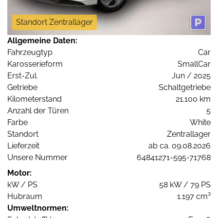
Standort Zentrallager
Allgemeine Daten:
Fahrzeugtyp
Car
Karosserieform
SmallCar
Erst-Zul.
Jun / 2025
Getriebe
Schaltgetriebe
Kilometerstand
21.100 km
Anzahl der Türen
5
Farbe
White
Standort
Zentrallager
Lieferzeit
ab ca. 09.08.2026
Unsere Nummer
64841271-595-71768
Motor:
kW / PS
58 kW / 79 PS
Hubraum
1.197 cm³
Umweltnormen: