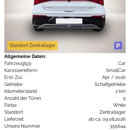
Standort Zentrallager
Allgemeine Daten:
Fahrzeugtyp
Car
Karosserieform
SmallCar
Erst-Zul.
Apr / 2026
Getriebe
Schaltgetriebe
Kilometerstand
2 km
Anzahl der Türen
5
Farbe
White
Standort
Zentrallager
Lieferzeit
ab ca. 09.08.2026
Unsere Nummer
355644