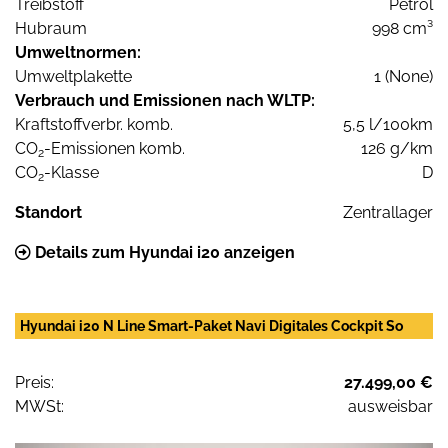
Treibstoff
Petrol
Hubraum
998 cm³
Umweltnormen:
Umweltplakette
1 (None)
Verbrauch und Emissionen nach WLTP:
Kraftstoffverbr. komb.
5,5 l/100km
CO
-Emissionen komb.
126 g/km
2
CO
-Klasse
D
2
Standort
Zentrallager
Details zum Hyundai i20 anzeigen
Hyundai i20 N Line Smart-Paket Navi Digitales Cockpit So
Preis:
27.499,00 €
MWSt:
ausweisbar