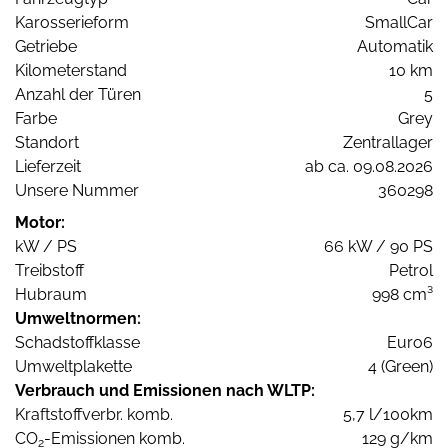
Karosserieform
SmallCar
Getriebe
Automatik
Kilometerstand
10 km
Anzahl der Türen
5
Farbe
Grey
Standort
Zentrallager
Lieferzeit
ab ca. 09.08.2026
Unsere Nummer
360298
Motor:
kW / PS
66 kW / 90 PS
Treibstoff
Petrol
Hubraum
998 cm³
Umweltnormen:
Schadstoffklasse
Euro6
Umweltplakette
4 (Green)
Verbrauch und Emissionen nach WLTP:
Kraftstoffverbr. komb.
5,7 l/100km
CO
-Emissionen komb.
129 g/km
2