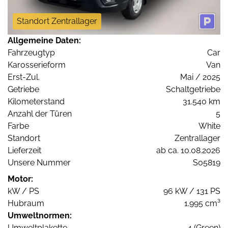
Standort Zentrallager
Allgemeine Daten:
Fahrzeugtyp
Car
Karosserieform
Van
Erst-Zul.
Mai / 2025
Getriebe
Schaltgetriebe
Kilometerstand
31.540 km
Anzahl der Türen
5
Farbe
White
Standort
Zentrallager
Lieferzeit
ab ca. 10.08.2026
Unsere Nummer
S05819
Motor:
kW / PS
96 kW / 131 PS
Hubraum
1.995 cm³
Umweltnormen:
Umweltplakette
4 (Green)