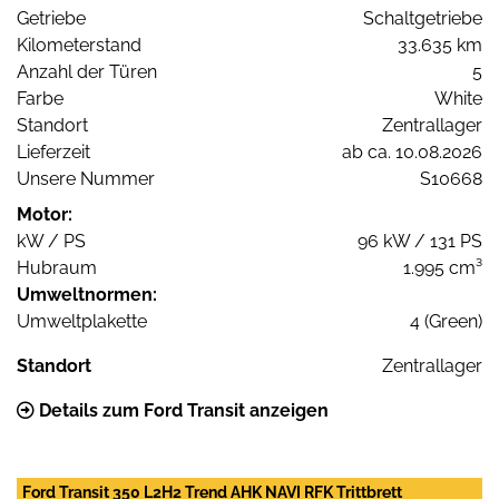
Getriebe
Schaltgetriebe
Kilometerstand
33.635 km
Anzahl der Türen
5
Farbe
White
Standort
Zentrallager
Lieferzeit
ab ca. 10.08.2026
Unsere Nummer
S10668
Motor:
kW / PS
96 kW / 131 PS
Hubraum
1.995 cm³
Umweltnormen:
Umweltplakette
4 (Green)
Standort
Zentrallager
Details zum Ford Transit anzeigen
Ford Transit 350 L2H2 Trend AHK NAVI RFK Trittbrett