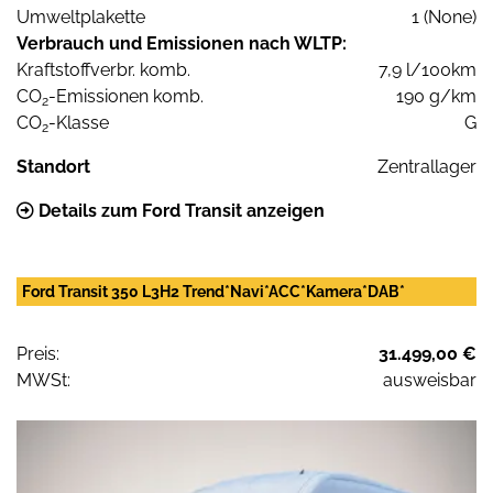
Umweltplakette
1 (None)
Verbrauch und Emissionen nach WLTP:
Kraftstoffverbr. komb.
7,9 l/100km
CO
-Emissionen komb.
190 g/km
2
CO
-Klasse
G
2
Standort
Zentrallager
Details zum Ford Transit anzeigen
Ford Transit 350 L3H2 Trend*Navi*ACC*Kamera*DAB*
Preis:
31.499,00 €
MWSt:
ausweisbar