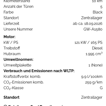
Kilometerstand
10 km
Anzahl der Türen
5
Farbe
Black
Standort
Zentrallager
Lieferzeit
ab ca. 18.09.2026
Unsere Nummer
GW-A1580
Motor:
kW / PS
121 kW / 165 PS
Treibstoff
Diesel
Hubraum
1.995 cm³
Umweltnormen:
Umweltplakette
1 (None)
Verbrauch und Emissionen nach WLTP:
Kraftstoffverbr. komb.
9,9 l/100km
CO
-Emissionen komb.
259 g/km
2
CO
-Klasse
G
2
Standort
Zentrallager