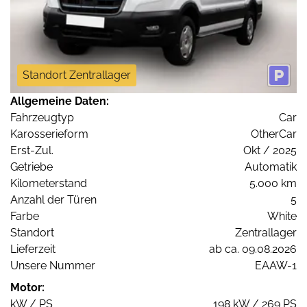
Standort Zentrallager
Allgemeine Daten:
Fahrzeugtyp
Car
Karosserieform
OtherCar
Erst-Zul.
Okt / 2025
Getriebe
Automatik
Kilometerstand
5.000 km
Anzahl der Türen
5
Farbe
White
Standort
Zentrallager
Lieferzeit
ab ca. 09.08.2026
Unsere Nummer
EAAW-1
Motor:
kW / PS
198 kW / 269 PS