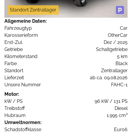
Standort Zentrallager
Allgemeine Daten:
Fahrzeugtyp
Car
Karosserieform
OtherCar
Erst-Zul.
Dez / 2025
Getriebe
Schaltgetriebe
Kilometerstand
5 km
Farbe
Black
Standort
Zentrallager
Lieferzeit
ab ca. 09.08.2026
Unsere Nummer
FAHC-1
Motor:
kW / PS
96 kW / 131 PS
Treibstoff
Diesel
Hubraum
1.995 cm³
Umweltnormen:
Schadstoffklasse
Euro6