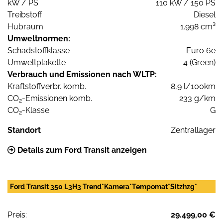
kW / PS
110 kW / 150 PS
Treibstoff
Diesel
Hubraum
1.998 cm³
Umweltnormen:
Schadstoffklasse
Euro 6e
Umweltplakette
4 (Green)
Verbrauch und Emissionen nach WLTP:
Kraftstoffverbr. komb.
8,9 l/100km
CO
-Emissionen komb.
233 g/km
2
CO
-Klasse
G
2
Standort
Zentrallager
Details zum Ford Transit anzeigen
Ford Transit 350 L3H3 Trend*Kamera*Tempomat*Sitzhzg*
Preis:
29.499,00 €