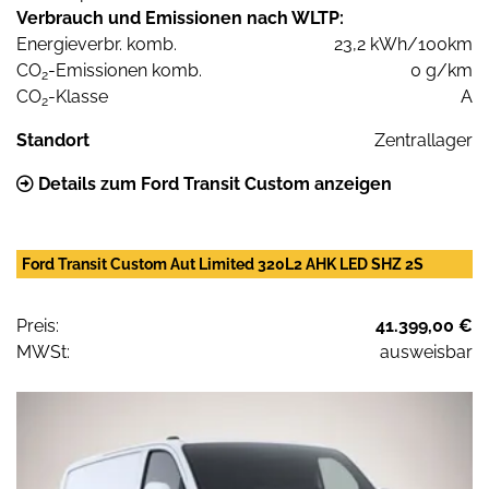
Verbrauch und Emissionen nach WLTP:
Energieverbr. komb.
23,2 kWh/100km
CO
-Emissionen komb.
0 g/km
2
CO
-Klasse
A
2
Standort
Zentrallager
Details zum Ford Transit Custom anzeigen
Ford Transit Custom Aut Limited 320L2 AHK LED SHZ 2S
Preis:
41.399,00 €
MWSt:
ausweisbar