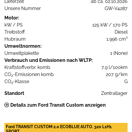
Lieferzeit
ab ca. 02.10.2026
Unsere Nummer
GW-V4287
Motor:
kW / PS
125 kW / 170 PS
Treibstoff
Diesel
Hubraum
1.996 cm³
Umweltnormen:
Umweltplakette
1 (None)
Verbrauch und Emissionen nach WLTP:
Kraftstoffverbr. komb.
7,9 l/100km
CO
-Emissionen komb.
207 g/km
2
CO
-Klasse
G
2
Standort
Zentrallager
Details zum Ford Transit Custom anzeigen
Ford TRANSIT CUSTOM 2.0 ECOBLUE AUTO. 320 L1H1
SPORT