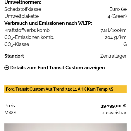
Umweltnormen:
Schadstoffklasse
Euro 6e
Umweltplakette
4 (Green)
Verbrauch und Emissionen nach WLTP:
Kraftstoffverbr. komb.
7,8 l/100km
CO
-Emissionen komb.
204 g/km
2
CO
-Klasse
G
2
Standort
Zentrallager
Details zum Ford Transit Custom anzeigen
Ford Transit Custom Aut Trend 320L1 AHK Kam Temp 3S
Preis:
39.199,00 €
MWSt:
ausweisbar