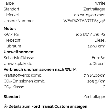
Farbe
White
Standort
Zentrallager
Lieferzeit
ab ca. 09.08.2026
Unsere Nummer
WF0RXXTA8RTT64546
Motor:
kW / PS
100 kW / 136 PS
Treibstoff
Diesel
Hubraum
1.996 cm³
Umweltnormen:
Schadstoffklasse
Euro6d
Umweltplakette
4 (Green)
Verbrauch und Emissionen nach WLTP:
Kraftstoffverbr. komb.
7,9 l/100km
CO
-Emissionen komb.
205 g/km
2
CO
-Klasse
G
2
Standort
Zentrallager
Details zum Ford Transit Custom anzeigen