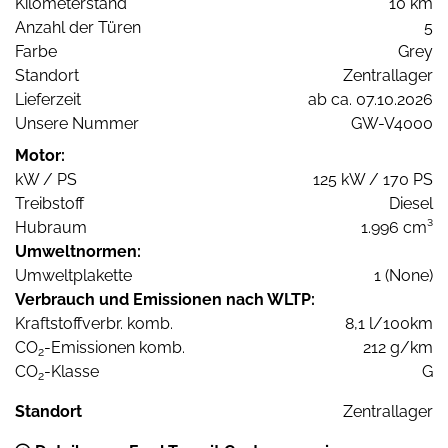
Kilometerstand
10 km
Anzahl der Türen
5
Farbe
Grey
Standort
Zentrallager
Lieferzeit
ab ca. 07.10.2026
Unsere Nummer
GW-V4000
Motor:
kW / PS
125 kW / 170 PS
Treibstoff
Diesel
Hubraum
1.996 cm³
Umweltnormen:
Umweltplakette
1 (None)
Verbrauch und Emissionen nach WLTP:
Kraftstoffverbr. komb.
8,1 l/100km
CO
-Emissionen komb.
212 g/km
2
CO
-Klasse
G
2
Standort
Zentrallager