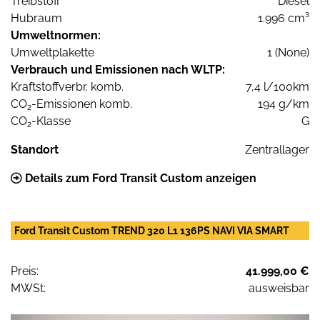
Treibstoff
Diesel
Hubraum
1.996 cm³
Umweltnormen:
Umweltplakette
1 (None)
Verbrauch und Emissionen nach WLTP:
Kraftstoffverbr. komb.
7,4 l/100km
CO
-Emissionen komb.
194 g/km
2
CO
-Klasse
G
2
Standort
Zentrallager
Details zum Ford Transit Custom anzeigen
Ford Transit Custom TREND 320 L1 136PS NAVI VIA SMART
Preis:
41.999,00 €
MWSt:
ausweisbar