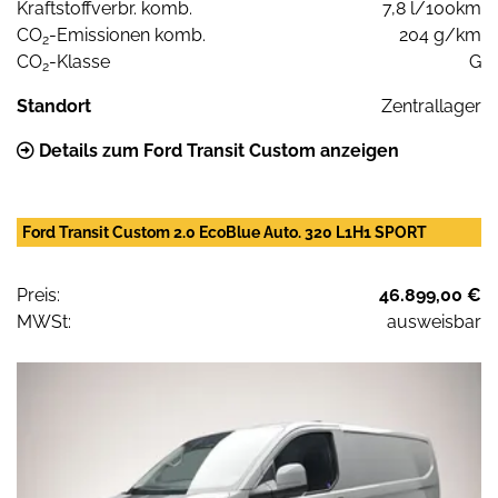
Kraftstoffverbr. komb.
7,8 l/100km
CO
-Emissionen komb.
204 g/km
2
CO
-Klasse
G
2
Standort
Zentrallager
Details zum Ford Transit Custom anzeigen
Ford Transit Custom 2.0 EcoBlue Auto. 320 L1H1 SPORT
Preis:
46.899,00 €
MWSt:
ausweisbar