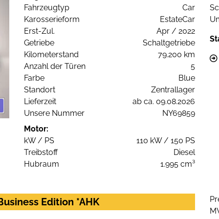
Fahrzeugtyp
Car
Sc
Karosserieform
EstateCar
Um
Erst-Zul.
Apr / 2022
St
Getriebe
Schaltgetriebe
Kilometerstand
79.200 km
Anzahl der Türen
5
Farbe
Blue
Standort
Zentrallager
Lieferzeit
ab ca. 09.08.2026
Unsere Nummer
NY69859
Motor:
kW / PS
110 kW / 150 PS
Treibstoff
Diesel
Hubraum
1.995 cm³
Pr
Business Edition *AHK
M