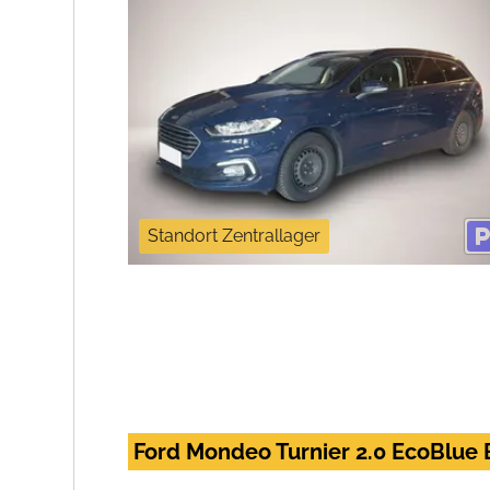
Standort Zentrallager
Ford Mondeo Turnier 2.0 EcoBlue 