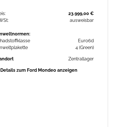
eis:
23.999,00 €
WSt:
ausweisbar
mweltnormen:
hadstoffklasse
Euro6d
weltplakette
4 (Green)
andort
Zentrallager
Details zum Ford Mondeo anzeigen