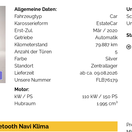
Allgemeine Daten:
U
Fahrzeugtyp
Car
Sc
Karosserieform
EstateCar
Um
Erst-Zul.
Mär / 2020
St
Getriebe
Automatik
Kilometerstand
79.887 km
Anzahl der Türen
5
Farbe
Silver
Standort
Zentrallager
Lieferzeit
ab ca. 09.08.2026
Unsere Nummer
FLB76179
Motor:
kW / PS
110 kW / 150 PS
Hubraum
1.995 cm³
Pr
etooth Navi Klima
M