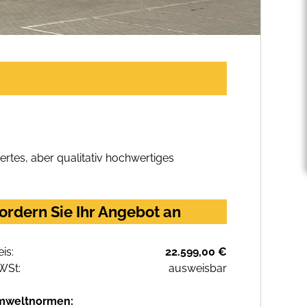
.
rtes, aber qualitativ hochwertiges
rdern Sie Ihr Angebot an
eis:
22.599,00 €
WSt:
ausweisbar
mweltnormen: