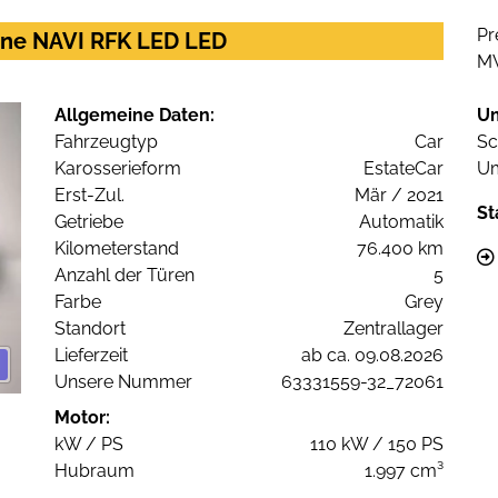
Pr
Line NAVI RFK LED LED
M
Allgemeine Daten:
U
Fahrzeugtyp
Car
Sc
Karosserieform
EstateCar
Um
Erst-Zul.
Mär / 2021
St
Getriebe
Automatik
Kilometerstand
76.400 km
Anzahl der Türen
5
Farbe
Grey
Standort
Zentrallager
Lieferzeit
ab ca. 09.08.2026
Unsere Nummer
63331559-32_72061
Motor:
kW / PS
110 kW / 150 PS
Hubraum
1.997 cm³