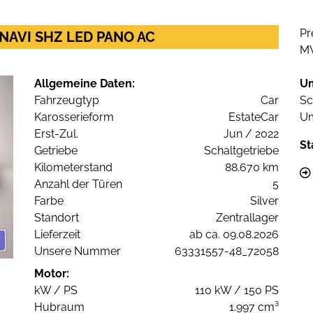
Pr
m NAVI SHZ LED PANO AC
M
Allgemeine Daten:
U
Fahrzeugtyp
Car
Sc
Karosserieform
EstateCar
Um
Erst-Zul.
Jun / 2022
St
Getriebe
Schaltgetriebe
Kilometerstand
88.670 km
Anzahl der Türen
5
Farbe
Silver
Standort
Zentrallager
Lieferzeit
ab ca. 09.08.2026
Unsere Nummer
63331557-48_72058
Motor:
kW / PS
110 kW / 150 PS
Hubraum
1.997 cm³