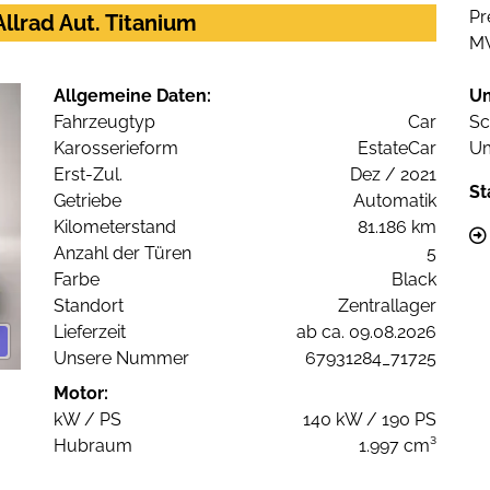
Pr
llrad Aut. Titanium
M
Allgemeine Daten:
U
Fahrzeugtyp
Car
Sc
Karosserieform
EstateCar
Um
Erst-Zul.
Dez / 2021
St
Getriebe
Automatik
Kilometerstand
81.186 km
Anzahl der Türen
5
Farbe
Black
Standort
Zentrallager
Lieferzeit
ab ca. 09.08.2026
Unsere Nummer
67931284_71725
Motor:
kW / PS
140 kW / 190 PS
Hubraum
1.997 cm³