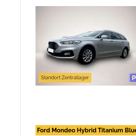
Standort Zentrallager
Ford Mondeo Hybrid Titanium Blu