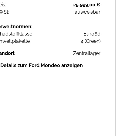
eis:
25.999,00 €
WSt:
ausweisbar
mweltnormen:
hadstoffklasse
Euro6d
weltplakette
4 (Green)
andort
Zentrallager
Details zum Ford Mondeo anzeigen