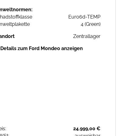
mweltnormen:
hadstoffklasse
Euro6d-TEMP
weltplakette
4 (Green)
andort
Zentrallager
Details zum Ford Mondeo anzeigen
eis:
24.999,00 €
WSt:
ausweisbar