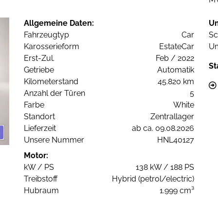
Allgemeine Daten:
U
Fahrzeugtyp
Car
Sc
Karosserieform
EstateCar
Um
Erst-Zul.
Feb / 2022
St
Getriebe
Automatik
Kilometerstand
45.820 km
Anzahl der Türen
5
Farbe
White
Standort
Zentrallager
Lieferzeit
ab ca. 09.08.2026
Unsere Nummer
HNL40127
Motor:
kW / PS
138 kW / 188 PS
Treibstoff
Hybrid (petrol/electric)
Hubraum
1.999 cm³