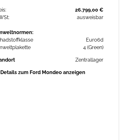
eis:
26.799,00 €
WSt:
ausweisbar
mweltnormen:
hadstoffklasse
Euro6d
weltplakette
4 (Green)
andort
Zentrallager
Details zum Ford Mondeo anzeigen