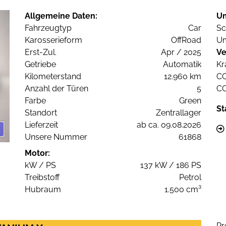
Allgemeine Daten:
U
Fahrzeugtyp
Car
Sc
Karosserieform
OffRoad
Um
Erst-Zul.
Apr / 2025
Ve
Getriebe
Automatik
Kr
Kilometerstand
12.960 km
C
Anzahl der Türen
5
C
Farbe
Green
St
Standort
Zentrallager
Lieferzeit
ab ca. 09.08.2026
Unsere Nummer
61868
Motor:
kW / PS
137 kW / 186 PS
Treibstoff
Petrol
Hubraum
1.500 cm³
Pr