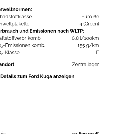
mweltnormen:
hadstoffklasse
Euro 6e
weltplakette
4 (Green)
rbrauch und Emissionen nach WLTP:
aftstoffverbr. komb.
6,8 l/100km
O
-Emissionen komb.
155 g/km
2
O
-Klasse
E
2
andort
Zentrallager
Details zum Ford Kuga anzeigen
eis:
27.899,00 €