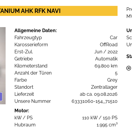
Pr
TITANIUM AHK RFK NAVI
M
Allgemeine Daten:
U
Fahrzeugtyp
Car
Sc
Karosserieform
OffRoad
Um
Erst-Zul.
Jun / 2022
St
Getriebe
Automatik
Kilometerstand
69.800 km
Anzahl der Türen
5
Farbe
Grey
Standort
Zentrallager
Lieferzeit
ab ca. 09.08.2026
Unsere Nummer
63331060-154_71510
Motor:
kW / PS
110 kW / 150 PS
Hubraum
1.995 cm³