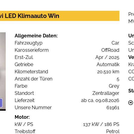
Pr
avi LED Klimaauto Win
M
Allgemeine Daten:
U
Fahrzeugtyp
Car
Sc
Karosserieform
OffRoad
Um
Erst-Zul.
Apr / 2025
Ve
Getriebe
Automatik
Kr
Kilometerstand
20.510 km
C
Anzahl der Türen
5
C
Farbe
Grey
St
Standort
Zentrallager
Lieferzeit
ab ca. 09.08.2026
Unsere Nummer
61961
Motor:
kW / PS
137 kW / 186 PS
Treibstoff
Petrol