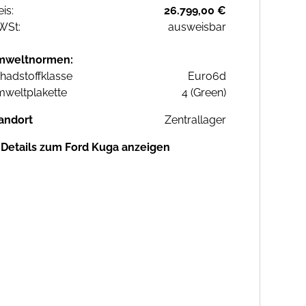
eis:
26.799,00 €
WSt:
ausweisbar
mweltnormen:
hadstoffklasse
Euro6d
weltplakette
4 (Green)
andort
Zentrallager
Details zum Ford Kuga anzeigen