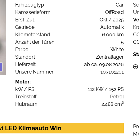
Fahrzeugtyp
Car
Sc
Karosserieform
OffRoad
Um
Erst-Zul.
Okt / 2025
Ve
Getriebe
Automatik
Kr
Kilometerstand
6.000 km
C
Anzahl der Türen
5
C
Farbe
White
St
Standort
Zentrallager
Lieferzeit
ab ca. 09.08.2026
Unsere Nummer
103101201
Motor:
kW / PS
112 kW / 152 PS
Treibstoff
Petrol
Hubraum
2.488 cm³
Pr
avi LED Klimaauto Win
M