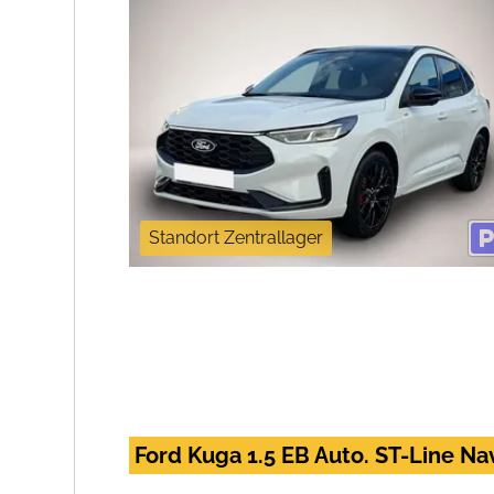
Standort Zentrallager
Ford Kuga 1.5 EB Auto. ST-Line N