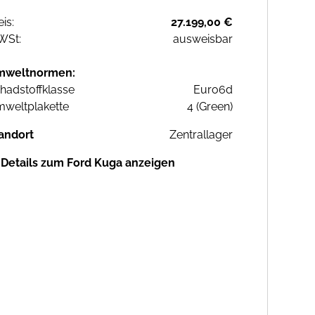
eis:
27.199,00 €
WSt:
ausweisbar
mweltnormen:
hadstoffklasse
Euro6d
weltplakette
4 (Green)
andort
Zentrallager
Details zum Ford Kuga anzeigen