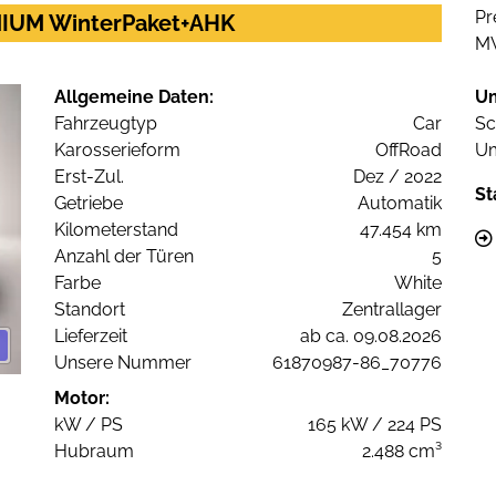
Pr
ANIUM WinterPaket+AHK
M
Allgemeine Daten:
U
Fahrzeugtyp
Car
Sc
Karosserieform
OffRoad
Um
Erst-Zul.
Dez / 2022
St
Getriebe
Automatik
Kilometerstand
47.454 km
Anzahl der Türen
5
Farbe
White
Standort
Zentrallager
Lieferzeit
ab ca. 09.08.2026
Unsere Nummer
61870987-86_70776
Motor:
kW / PS
165 kW / 224 PS
Hubraum
2.488 cm³