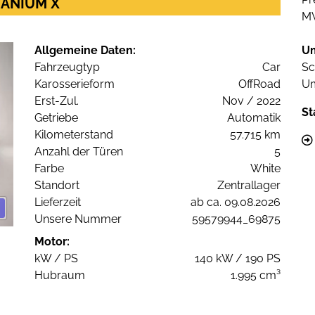
ITANIUM X
M
Allgemeine Daten:
U
Fahrzeugtyp
Car
Sc
Karosserieform
OffRoad
Um
Erst-Zul.
Nov / 2022
St
Getriebe
Automatik
Kilometerstand
57.715 km
Anzahl der Türen
5
Farbe
White
Standort
Zentrallager
Lieferzeit
ab ca. 09.08.2026
Unsere Nummer
59579944_69875
Motor:
kW / PS
140 kW / 190 PS
Hubraum
1.995 cm³