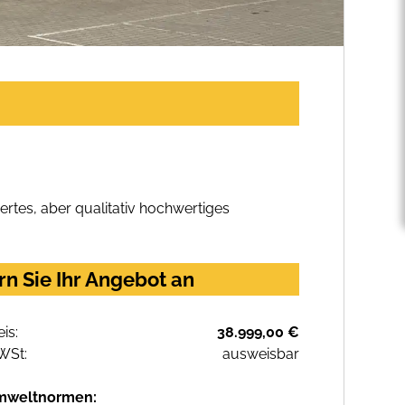
rtes, aber qualitativ hochwertiges
n Sie Ihr Angebot an
eis:
38.999,00 €
WSt:
ausweisbar
mweltnormen: