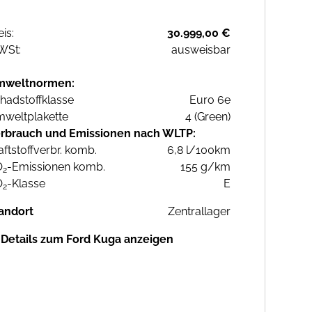
eis:
30.999,00 €
WSt:
ausweisbar
mweltnormen:
hadstoffklasse
Euro 6e
weltplakette
4 (Green)
rbrauch und Emissionen nach WLTP:
aftstoffverbr. komb.
6,8 l/100km
O
-Emissionen komb.
155 g/km
2
O
-Klasse
E
2
andort
Zentrallager
Details zum Ford Kuga anzeigen