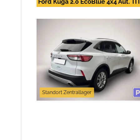
Ford Kuga 2.0 EcoBlue 4x4 Aut. T
Standort Zentrallager