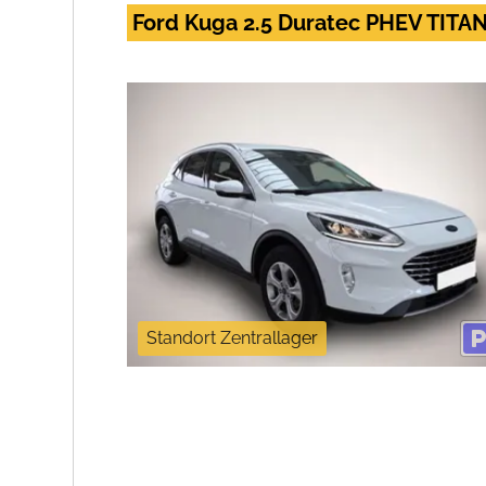
Ford Kuga 2.5 Duratec PHEV TIT
Standort Zentrallager