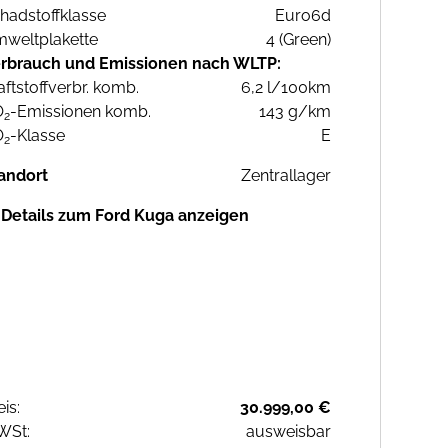
hadstoffklasse
Euro6d
weltplakette
4 (Green)
rbrauch und Emissionen nach WLTP:
aftstoffverbr. komb.
6,2 l/100km
O
-Emissionen komb.
143 g/km
2
O
-Klasse
E
2
andort
Zentrallager
Details zum Ford Kuga anzeigen
eis:
30.999,00 €
WSt:
ausweisbar