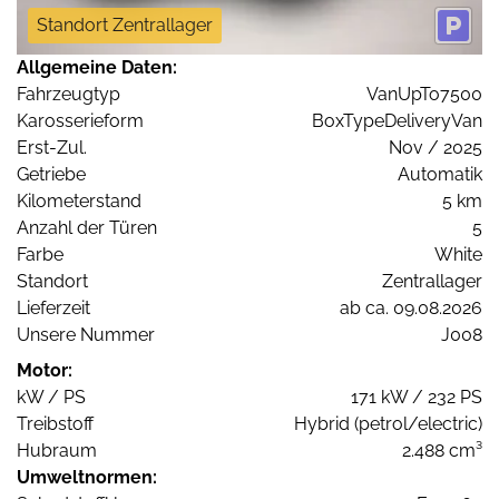
Standort Zentrallager
Allgemeine Daten:
Fahrzeugtyp
VanUpTo7500
Karosserieform
BoxTypeDeliveryVan
Erst-Zul.
Nov / 2025
Getriebe
Automatik
Kilometerstand
5 km
Anzahl der Türen
5
Farbe
White
Standort
Zentrallager
Lieferzeit
ab ca. 09.08.2026
Unsere Nummer
J008
Motor:
kW / PS
171 kW / 232 PS
Treibstoff
Hybrid (petrol/electric)
Hubraum
2.488 cm³
Umweltnormen: