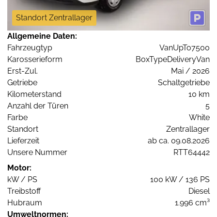
Standort Zentrallager
Allgemeine Daten:
Fahrzeugtyp
VanUpTo7500
Karosserieform
BoxTypeDeliveryVan
Erst-Zul.
Mai / 2026
Getriebe
Schaltgetriebe
Kilometerstand
10 km
Anzahl der Türen
5
Farbe
White
Standort
Zentrallager
Lieferzeit
ab ca. 09.08.2026
Unsere Nummer
RTT64442
Motor:
kW / PS
100 kW / 136 PS
Treibstoff
Diesel
Hubraum
1.996 cm³
Umweltnormen: