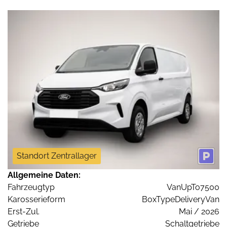
Standort Zentrallager
Allgemeine Daten:
Fahrzeugtyp
VanUpTo7500
Karosserieform
BoxTypeDeliveryVan
Erst-Zul.
Mai / 2026
Getriebe
Schaltgetriebe