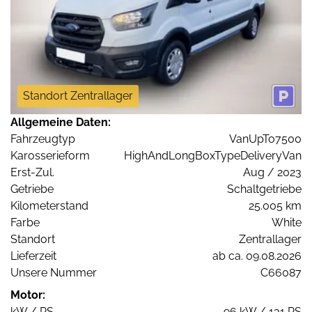
Standort Zentrallager
Allgemeine Daten:
Fahrzeugtyp
VanUpTo7500
Karosserieform
HighAndLongBoxTypeDeliveryVan
Erst-Zul.
Aug / 2023
Getriebe
Schaltgetriebe
Kilometerstand
25.005 km
Farbe
White
Standort
Zentrallager
Lieferzeit
ab ca. 09.08.2026
Unsere Nummer
C66087
Motor:
kW / PS
96 kW / 131 PS