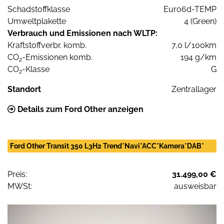
Schadstoffklasse
Euro6d-TEMP
Umweltplakette
4 (Green)
Verbrauch und Emissionen nach WLTP:
Kraftstoffverbr. komb.
7,0 l/100km
CO
-Emissionen komb.
194 g/km
2
CO
-Klasse
G
2
Standort
Zentrallager
Details zum Ford Other anzeigen
Ford Other Transit 350 L3H2 Trend*Navi*ACC*Kamera*DAB*
Preis:
31.499,00 €
MWSt:
ausweisbar