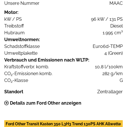
Unsere Nummer
MAAC
Motor:
kW / PS
96 kW / 131 PS
Treibstoff
Diesel
Hubraum
1.995 cm³
Umweltnormen:
Schadstoffklasse
Euro6d-TEMP
Umweltplakette
4 (Green)
Verbrauch und Emissionen nach WLTP:
Kraftstoffverbr. komb.
10,8 l/100km
CO
-Emissionen komb.
282 g/km
2
CO
-Klasse
G
2
Standort
Zentrallager
Details zum Ford Other anzeigen
Ford Other Transit Kasten 350 L3H3 Trend 130PS AHK Allwette