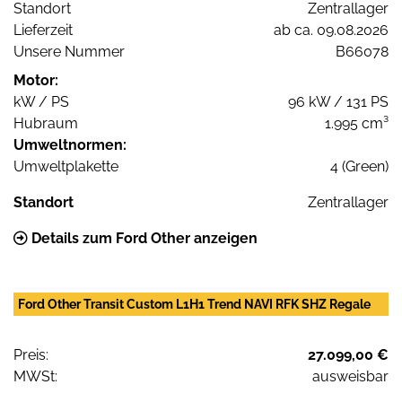
Standort
Zentrallager
Lieferzeit
ab ca. 09.08.2026
Unsere Nummer
B66078
Motor:
kW / PS
96 kW / 131 PS
Hubraum
1.995 cm³
Umweltnormen:
Umweltplakette
4 (Green)
Standort
Zentrallager
Details zum Ford Other anzeigen
Ford Other Transit Custom L1H1 Trend NAVI RFK SHZ Regale
Preis:
27.099,00 €
MWSt:
ausweisbar