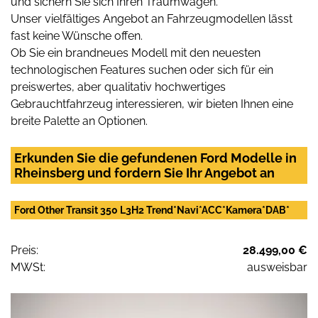
und sichern Sie sich Ihren Traumwagen.
Unser vielfältiges Angebot an Fahrzeugmodellen lässt
fast keine Wünsche offen.
Ob Sie ein brandneues Modell mit den neuesten
technologischen Features suchen oder sich für ein
preiswertes, aber qualitativ hochwertiges
Gebrauchtfahrzeug interessieren, wir bieten Ihnen eine
breite Palette an Optionen.
Erkunden Sie die gefundenen Ford Modelle in
Rheinsberg und fordern Sie Ihr Angebot an
Ford Other Transit 350 L3H2 Trend*Navi*ACC*Kamera*DAB*
Preis:
28.499,00 €
MWSt:
ausweisbar