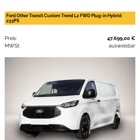
Ford Other Transit Custom Trend L2 FWD Plug-in Hybrid
233PS
Preis:
47.699,00 €
MWSt:
ausweisbar