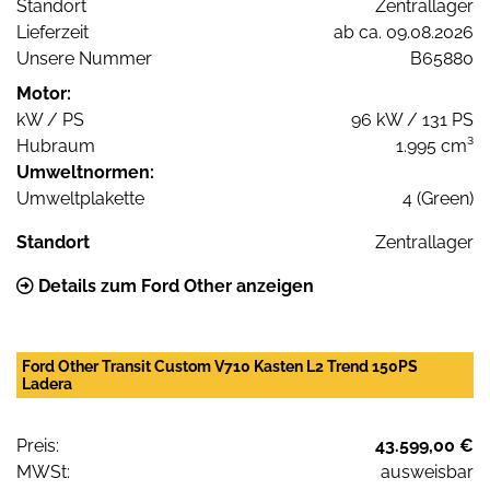
Standort
Zentrallager
Lieferzeit
ab ca. 09.08.2026
Unsere Nummer
B65880
Motor:
kW / PS
96 kW / 131 PS
Hubraum
1.995 cm³
Umweltnormen:
Umweltplakette
4 (Green)
Standort
Zentrallager
Details zum Ford Other anzeigen
Ford Other Transit Custom V710 Kasten L2 Trend 150PS
Ladera
Preis:
43.599,00 €
MWSt:
ausweisbar