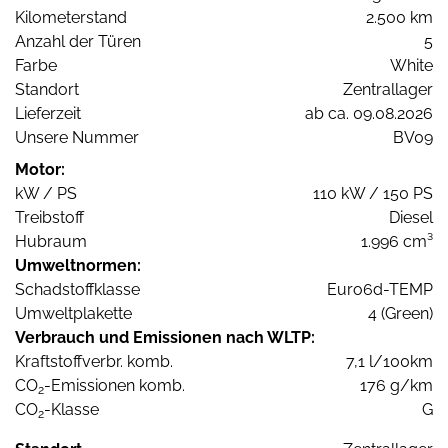
Kilometerstand
2.500 km
Anzahl der Türen
5
Farbe
White
Standort
Zentrallager
Lieferzeit
ab ca. 09.08.2026
Unsere Nummer
BV09
Motor:
kW / PS
110 kW / 150 PS
Treibstoff
Diesel
Hubraum
1.996 cm³
Umweltnormen:
Schadstoffklasse
Euro6d-TEMP
Umweltplakette
4 (Green)
Verbrauch und Emissionen nach WLTP:
Kraftstoffverbr. komb.
7,1 l/100km
CO
-Emissionen komb.
176 g/km
2
CO
-Klasse
G
2