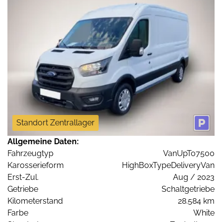
Standort Zentrallager
Allgemeine Daten:
Fahrzeugtyp
VanUpTo7500
Karosserieform
HighBoxTypeDeliveryVan
Erst-Zul.
Aug / 2023
Getriebe
Schaltgetriebe
Kilometerstand
28.584 km
Farbe
White