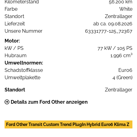
Kilometerstand
56.200 km
Farbe
White
Standort
Zentrallager
Lieferzeit
ab ca. 09.08.2026
Unsere Nummer
63331777-125_72367
Motor:
kW / PS
77 kW / 105 PS
Hubraum
1.996 cm³
Umweltnormen:
Schadstoffklasse
Euro6
Umweltplakette
4 (Green)
Standort
Zentrallager
Details zum Ford Other anzeigen
Ford Other Transit Custom Trend PlugIn Hybrid Euro6 Klima Z