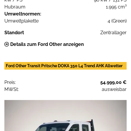
Hubraum
1.995 cm³
Umweltnormen:
Umweltplakette
4 (Green)
Standort
Zentrallager
Details zum Ford Other anzeigen
Ford Other Transit Pritsche DOKA 350 L4 Trend AHK Allwetter
Preis:
54.999,00 €
MWSt:
ausweisbar