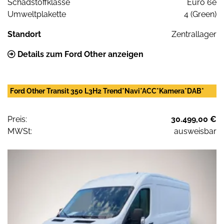
Schadstoffklasse
Euro 6e
Umweltplakette
4 (Green)
Standort
Zentrallager
Details zum Ford Other anzeigen
Ford Other Transit 350 L3H2 Trend*Navi*ACC*Kamera*DAB*
Preis:
30.499,00 €
MWSt:
ausweisbar