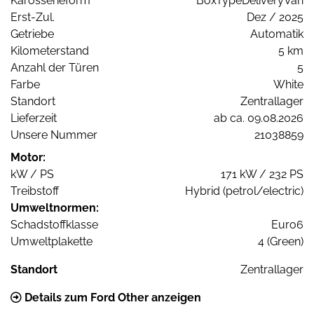
Karosserieform
BoxTypeDeliveryVan
Erst-Zul.
Dez / 2025
Getriebe
Automatik
Kilometerstand
5 km
Anzahl der Türen
5
Farbe
White
Standort
Zentrallager
Lieferzeit
ab ca. 09.08.2026
Unsere Nummer
21038859
Motor:
kW / PS
171 kW / 232 PS
Treibstoff
Hybrid (petrol/electric)
Umweltnormen:
Schadstoffklasse
Euro6
Umweltplakette
4 (Green)
Standort
Zentrallager
Details zum Ford Other anzeigen