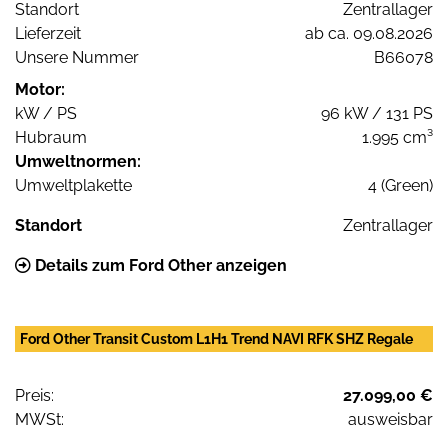
Standort
Zentrallager
Lieferzeit
ab ca. 09.08.2026
Unsere Nummer
B66078
Motor:
kW / PS
96 kW / 131 PS
Hubraum
1.995 cm³
Umweltnormen:
Umweltplakette
4 (Green)
Standort
Zentrallager
Details zum Ford Other anzeigen
Ford Other Transit Custom L1H1 Trend NAVI RFK SHZ Regale
Preis:
27.099,00 €
MWSt:
ausweisbar