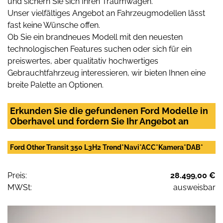
und sichern Sie sich Ihren Traumwagen.
Unser vielfältiges Angebot an Fahrzeugmodellen lässt
fast keine Wünsche offen.
Ob Sie ein brandneues Modell mit den neuesten
technologischen Features suchen oder sich für ein
preiswertes, aber qualitativ hochwertiges
Gebrauchtfahrzeug interessieren, wir bieten Ihnen eine
breite Palette an Optionen.
Erkunden Sie die gefundenen Ford Modelle in
Oberhavel und fordern Sie Ihr Angebot an
Ford Other Transit 350 L3H2 Trend*Navi*ACC*Kamera*DAB*
Preis:
28.499,00 €
MWSt:
ausweisbar