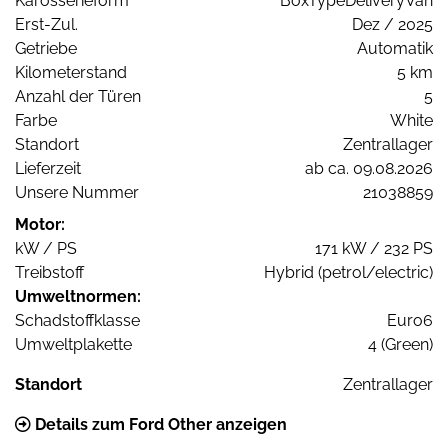
Karosserieform
BoxTypeDeliveryVan
Erst-Zul.
Dez / 2025
Getriebe
Automatik
Kilometerstand
5 km
Anzahl der Türen
5
Farbe
White
Standort
Zentrallager
Lieferzeit
ab ca. 09.08.2026
Unsere Nummer
21038859
Motor:
kW / PS
171 kW / 232 PS
Treibstoff
Hybrid (petrol/electric)
Umweltnormen:
Schadstoffklasse
Euro6
Umweltplakette
4 (Green)
Standort
Zentrallager
Details zum Ford Other anzeigen