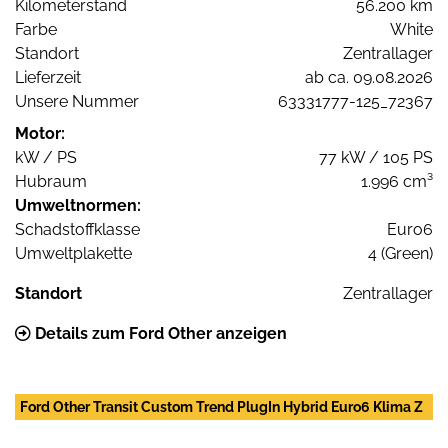
Kilometerstand
56.200 km
Farbe
White
Standort
Zentrallager
Lieferzeit
ab ca. 09.08.2026
Unsere Nummer
63331777-125_72367
Motor:
kW / PS
77 kW / 105 PS
Hubraum
1.996 cm³
Umweltnormen:
Schadstoffklasse
Euro6
Umweltplakette
4 (Green)
Standort
Zentrallager
Details zum Ford Other anzeigen
Ford Other Transit Custom Trend PlugIn Hybrid Euro6 Klima Z