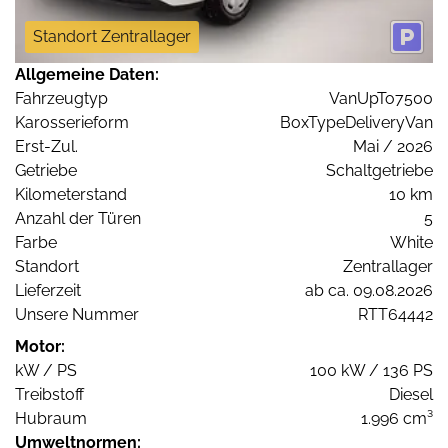
Standort Zentrallager
Allgemeine Daten:
Fahrzeugtyp
VanUpTo7500
Karosserieform
BoxTypeDeliveryVan
Erst-Zul.
Mai / 2026
Getriebe
Schaltgetriebe
Kilometerstand
10 km
Anzahl der Türen
5
Farbe
White
Standort
Zentrallager
Lieferzeit
ab ca. 09.08.2026
Unsere Nummer
RTT64442
Motor:
kW / PS
100 kW / 136 PS
Treibstoff
Diesel
Hubraum
1.996 cm³
Umweltnormen: