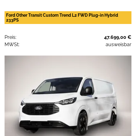
Ford Other Transit Custom Trend L2 FWD Plug-in Hybrid
233PS
Preis:
47.699,00 €
MWSt:
ausweisbar