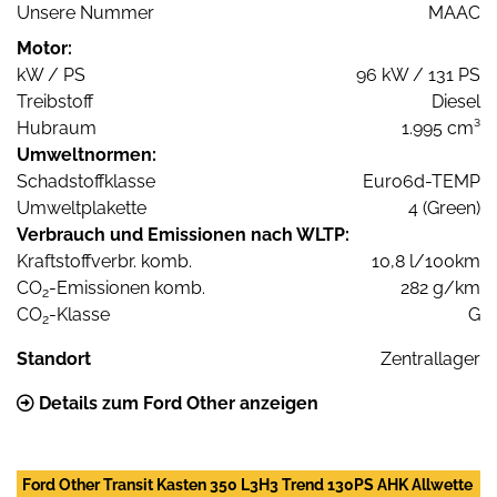
Unsere Nummer
MAAC
Motor:
kW / PS
96 kW / 131 PS
Treibstoff
Diesel
Hubraum
1.995 cm³
Umweltnormen:
Schadstoffklasse
Euro6d-TEMP
Umweltplakette
4 (Green)
Verbrauch und Emissionen nach WLTP:
Kraftstoffverbr. komb.
10,8 l/100km
CO
-Emissionen komb.
282 g/km
2
CO
-Klasse
G
2
Standort
Zentrallager
Details zum Ford Other anzeigen
Ford Other Transit Kasten 350 L3H3 Trend 130PS AHK Allwette