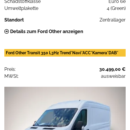
Schadstoffklasse
Euro 6e
Umweltplakette
4 (Green)
Standort
Zentrallager
Details zum Ford Other anzeigen
Ford Other Transit 350 L3H2 Trend*Navi*ACC*Kamera*DAB*
Preis:
30.499,00 €
MWSt:
ausweisbar