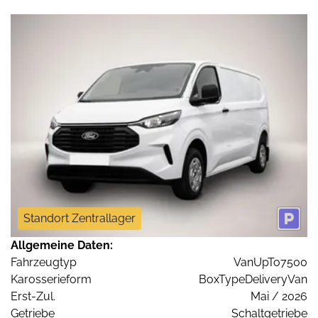
Standort Zentrallager
Allgemeine Daten:
Fahrzeugtyp
VanUpTo7500
Karosserieform
BoxTypeDeliveryVan
Erst-Zul.
Mai / 2026
Getriebe
Schaltgetriebe