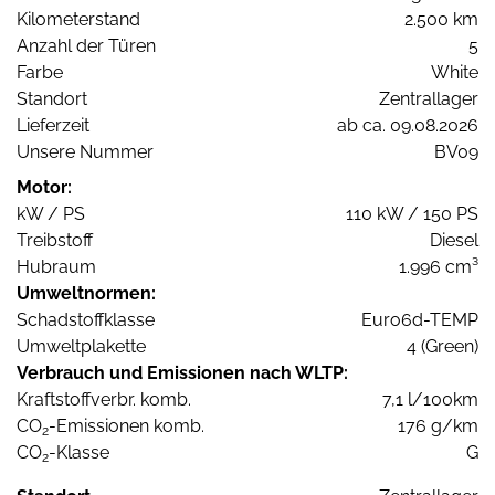
Kilometerstand
2.500 km
Anzahl der Türen
5
Farbe
White
Standort
Zentrallager
Lieferzeit
ab ca. 09.08.2026
Unsere Nummer
BV09
Motor:
kW / PS
110 kW / 150 PS
Treibstoff
Diesel
Hubraum
1.996 cm³
Umweltnormen:
Schadstoffklasse
Euro6d-TEMP
Umweltplakette
4 (Green)
Verbrauch und Emissionen nach WLTP:
Kraftstoffverbr. komb.
7,1 l/100km
CO
-Emissionen komb.
176 g/km
2
CO
-Klasse
G
2