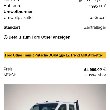
Hubraum
1.995 cm³
Umweltnormen:
Umweltplakette
4 (Green)
Standort
Zentrallager
Details zum Ford Other anzeigen
Ford Other Transit Pritsche DOKA 350 L4 Trend AHK Allwetter
Preis:
54.999,00 €
MWSt:
ausweisbar