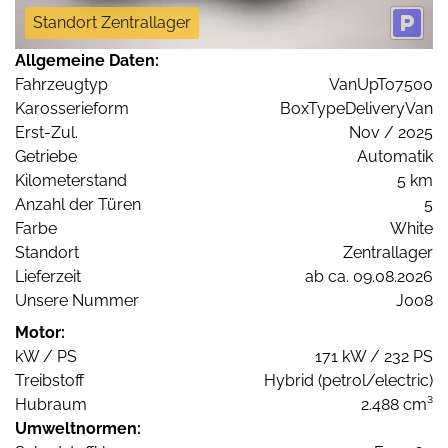
Standort Zentrallager
Allgemeine Daten:
Fahrzeugtyp
VanUpTo7500
Karosserieform
BoxTypeDeliveryVan
Erst-Zul.
Nov / 2025
Getriebe
Automatik
Kilometerstand
5 km
Anzahl der Türen
5
Farbe
White
Standort
Zentrallager
Lieferzeit
ab ca. 09.08.2026
Unsere Nummer
J008
Motor:
kW / PS
171 kW / 232 PS
Treibstoff
Hybrid (petrol/electric)
Hubraum
2.488 cm³
Umweltnormen: