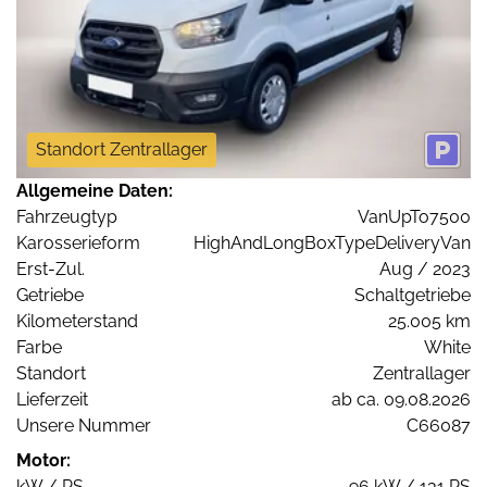
Standort Zentrallager
Allgemeine Daten:
Fahrzeugtyp
VanUpTo7500
Karosserieform
HighAndLongBoxTypeDeliveryVan
Erst-Zul.
Aug / 2023
Getriebe
Schaltgetriebe
Kilometerstand
25.005 km
Farbe
White
Standort
Zentrallager
Lieferzeit
ab ca. 09.08.2026
Unsere Nummer
C66087
Motor:
kW / PS
96 kW / 131 PS