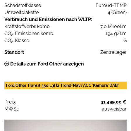
Schadstoffklasse
Euro6d-TEMP
Umweltplakette
4 (Green)
Verbrauch und Emissionen nach WLTP:
Kraftstoffverbr. komb.
7,0 l/100km
CO
-Emissionen komb.
194 g/km
2
CO
-Klasse
G
2
Standort
Zentrallager
Details zum Ford Other anzeigen
Ford Other Transit 350 L3H2 Trend*Navi*ACC*Kamera*DAB*
Preis:
31.499,00 €
MWSt:
ausweisbar