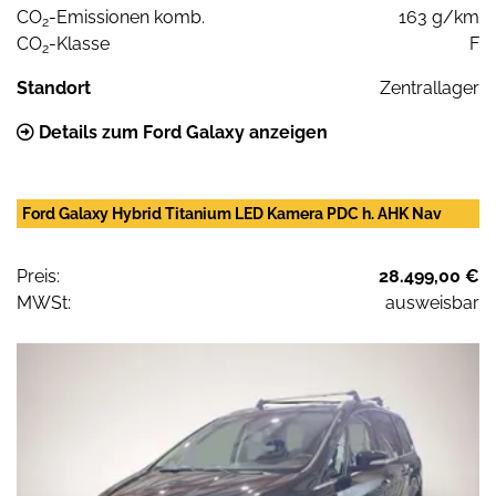
CO
-Emissionen komb.
163 g/km
2
CO
-Klasse
F
2
Standort
Zentrallager
Details zum Ford Galaxy anzeigen
Ford Galaxy Hybrid Titanium LED Kamera PDC h. AHK Nav
Preis:
28.499,00 €
MWSt:
ausweisbar