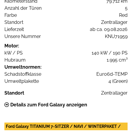
Kilometerstand
79.712 km
Anzahl der Türen
5
Farbe
Red
Standort
Zentrallager
Lieferzeit
ab ca. 09.08.2026
Unsere Nummer
KNU71959
Motor:
kW / PS
140 kW / 190 PS
Hubraum
1.995 cm³
Umweltnormen:
Schadstoffklasse
Euro6d-TEMP
Umweltplakette
4 (Green)
Standort
Zentrallager
Details zum Ford Galaxy anzeigen
Ford Galaxy TITANIUM 7-SITZER / NAVI / WINTERPAKET /