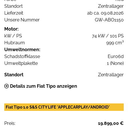
Standort
Zentrallager
Lieferzeit
ab ca. 09.08.2026
Unsere Nummer
GW-ABO1150
Motor:
kW / PS
74 kW / 101 PS
Hubraum
999 cm³
Umweltnormen:
Schadstoffklasse
Euro6d
Umweltplakette
1 (None)
Standort
Zentrallager
Details zum Fiat Tipo anzeigen
Fiat Tipo 1.0 S&S CITY LIFE *APPLECARPLAY/ANDROID*
Preis:
19.899,00 €