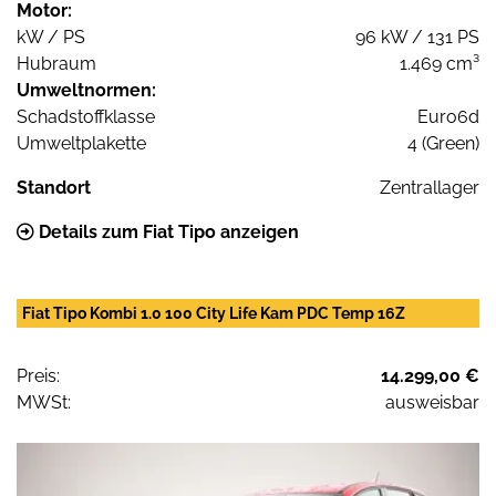
Motor:
kW / PS
96 kW / 131 PS
Hubraum
1.469 cm³
Umweltnormen:
Schadstoffklasse
Euro6d
Umweltplakette
4 (Green)
Standort
Zentrallager
Details zum Fiat Tipo anzeigen
Fiat Tipo Kombi 1.0 100 City Life Kam PDC Temp 16Z
Preis:
14.299,00 €
MWSt:
ausweisbar