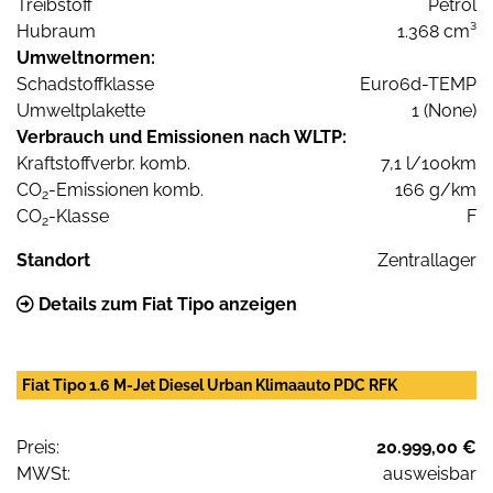
Treibstoff
Petrol
Hubraum
1.368 cm³
Umweltnormen:
Schadstoffklasse
Euro6d-TEMP
Umweltplakette
1 (None)
Verbrauch und Emissionen nach WLTP:
Kraftstoffverbr. komb.
7,1 l/100km
CO
-Emissionen komb.
166 g/km
2
CO
-Klasse
F
2
Standort
Zentrallager
Details zum Fiat Tipo anzeigen
Fiat Tipo 1.6 M-Jet Diesel Urban Klimaauto PDC RFK
Preis:
20.999,00 €
MWSt:
ausweisbar