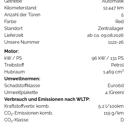
Getriebe
Automatik
Kilometerstand
12.447 km
Anzahl der Türen
5
Farbe
Red
Standort
Zentrallager
Lieferzeit
ab ca. 09.08.2026
Unsere Nummer
1122-26
Motor:
kW / PS
96 kW / 131 PS
Treibstoff
Petrol
Hubraum
1.469 cm³
Umweltnormen:
Schadstoffklasse
Euro6d
Umweltplakette
4 (Green)
Verbrauch und Emissionen nach WLTP:
Kraftstoffverbr. komb.
5,2 l/100km
CO
-Emissionen komb.
119 g/km
2
CO
-Klasse
D
2