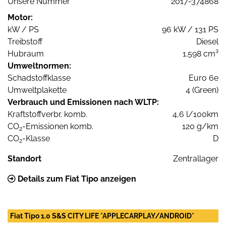
Unsere Nummer
2017-374868
Motor:
kW / PS
96 kW / 131 PS
Treibstoff
Diesel
Hubraum
1.598 cm³
Umweltnormen:
Schadstoffklasse
Euro 6e
Umweltplakette
4 (Green)
Verbrauch und Emissionen nach WLTP:
Kraftstoffverbr. komb.
4,6 l/100km
CO
-Emissionen komb.
120 g/km
2
CO
-Klasse
D
2
Standort
Zentrallager
Details zum Fiat Tipo anzeigen
Fiat Tipo 1.0 S&S CITY LIFE *APPLECARPLAY/ANDROID*