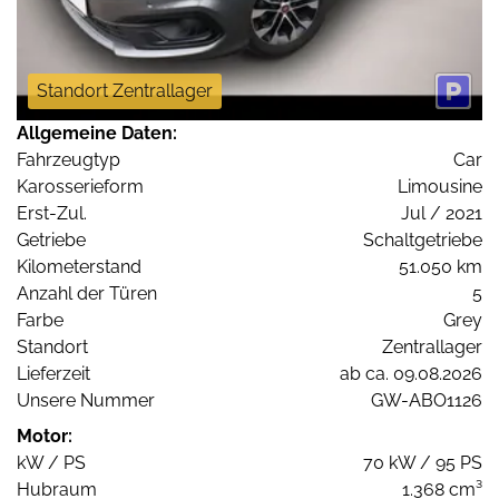
Standort Zentrallager
Allgemeine Daten:
Fahrzeugtyp
Car
Karosserieform
Limousine
Erst-Zul.
Jul / 2021
Getriebe
Schaltgetriebe
Kilometerstand
51.050 km
Anzahl der Türen
5
Farbe
Grey
Standort
Zentrallager
Lieferzeit
ab ca. 09.08.2026
Unsere Nummer
GW-ABO1126
Motor:
kW / PS
70 kW / 95 PS
Hubraum
1.368 cm³