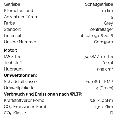
Getriebe
Schaltgetriebe
Kilometerstand
10 km
Anzahl der Türen
5
Farbe
Grey
Standort
Zentrallager
Lieferzeit
ab ca. 09.08.2026
Unsere Nummer
G0019910
Motor:
kW / PS
74 kW / 101 PS
Treibstoff
Petrol
Hubraum
999 cm³
Umweltnormen:
Schadstoffklasse
Euro6d-TEMP
Umweltplakette
4 (Green)
Verbrauch und Emissionen nach WLTP:
Kraftstoffverbr. komb.
5,8 l/100km
CO
-Emissionen komb.
131 g/km
2
CO
-Klasse
D
2