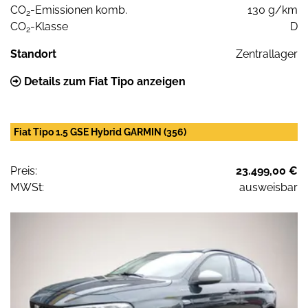
CO
-Emissionen komb.
130 g/km
2
CO
-Klasse
D
2
Standort
Zentrallager
Details zum Fiat Tipo anzeigen
Fiat Tipo 1.5 GSE Hybrid GARMIN (356)
Preis:
23.499,00 €
MWSt:
ausweisbar