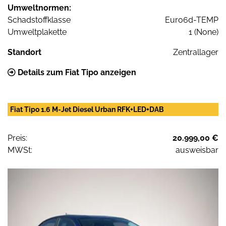
Umweltnormen:
Schadstoffklasse
Euro6d-TEMP
Umweltplakette
1 (None)
Standort
Zentrallager
Details zum Fiat Tipo anzeigen
Fiat Tipo 1.6 M-Jet Diesel Urban RFK+LED+DAB
Preis:
20.999,00 €
MWSt:
ausweisbar