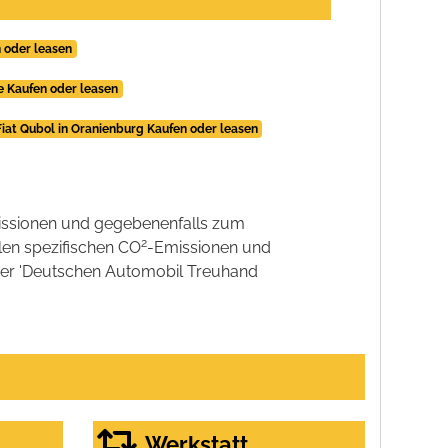
n oder leasen
e Kaufen oder leasen
Fiat Qubol in Oranienburg Kaufen oder leasen
ssionen und gegebenenfalls zum
2
llen spezifischen CO
-Emissionen und
 der 'Deutschen Automobil Treuhand
Werkstatt