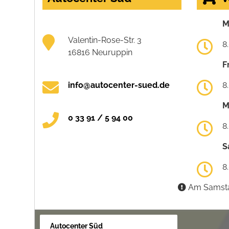
M
Valentin-Rose-Str. 3
8
16816 Neuruppin
F
info@autocenter-sued.de
8
M
0 33 91 / 5 94 00
8
S
8
Am Samstag
Autocenter Süd