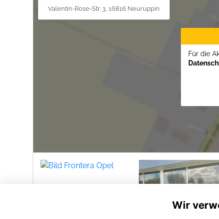
Valentin-Rose-Str. 3, 16816 Neuruppin
Für die A
Datenschu
Wir verw