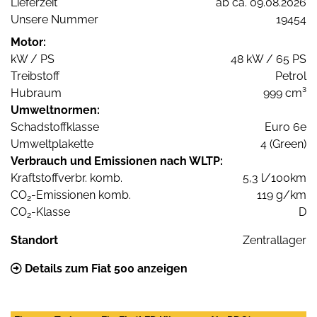
Lieferzeit
ab ca. 09.08.2026
Unsere Nummer
19454
Motor:
kW / PS
48 kW / 65 PS
Treibstoff
Petrol
Hubraum
999 cm³
Umweltnormen:
Schadstoffklasse
Euro 6e
Umweltplakette
4 (Green)
Verbrauch und Emissionen nach WLTP:
Kraftstoffverbr. komb.
5,3 l/100km
CO
-Emissionen komb.
119 g/km
2
CO
-Klasse
D
2
Standort
Zentrallager
Details zum Fiat 500 anzeigen