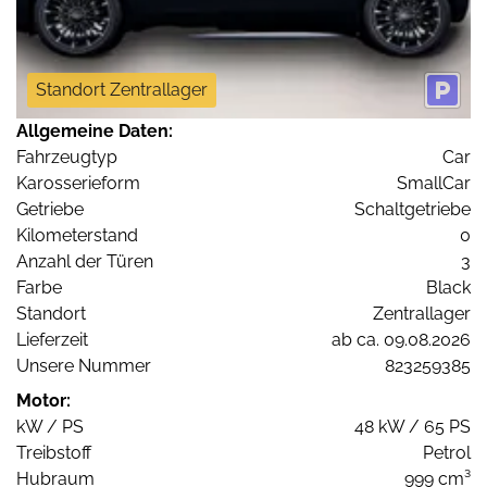
Standort Zentrallager
Allgemeine Daten:
Fahrzeugtyp
Car
Karosserieform
SmallCar
Getriebe
Schaltgetriebe
Kilometerstand
0
Anzahl der Türen
3
Farbe
Black
Standort
Zentrallager
Lieferzeit
ab ca. 09.08.2026
Unsere Nummer
823259385
Motor:
kW / PS
48 kW / 65 PS
Treibstoff
Petrol
Hubraum
999 cm³