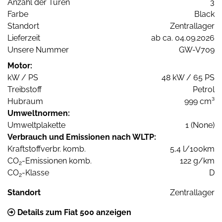
Anzahl der Türen
3
Farbe
Black
Standort
Zentrallager
Lieferzeit
ab ca. 04.09.2026
Unsere Nummer
GW-V709
Motor:
kW / PS
48 kW / 65 PS
Treibstoff
Petrol
Hubraum
999 cm³
Umweltnormen:
Umweltplakette
1 (None)
Verbrauch und Emissionen nach WLTP:
Kraftstoffverbr. komb.
5,4 l/100km
CO
-Emissionen komb.
122 g/km
2
CO
-Klasse
D
2
Standort
Zentrallager
Details zum Fiat 500 anzeigen