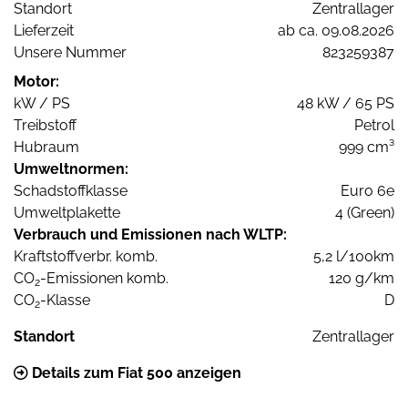
Standort
Zentrallager
Lieferzeit
ab ca. 09.08.2026
Unsere Nummer
823259387
Motor:
kW / PS
48 kW / 65 PS
Treibstoff
Petrol
Hubraum
999 cm³
Umweltnormen:
Schadstoffklasse
Euro 6e
Umweltplakette
4 (Green)
Verbrauch und Emissionen nach WLTP:
Kraftstoffverbr. komb.
5,2 l/100km
CO
-Emissionen komb.
120 g/km
2
CO
-Klasse
D
2
Standort
Zentrallager
Details zum Fiat 500 anzeigen