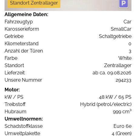
Standort Zentrallager
Allgemeine Daten:
Fahrzeugtyp
Car
Karosserieform
SmallCar
Getriebe
Schaltgetriebe
Kilometerstand
0
Anzahl der Türen
3
Farbe
White
Standort
Zentrallager
Lieferzeit
ab ca. 09.08.2026
Unsere Nummer
294233
Motor:
kW / PS
48 kW / 65 PS
Treibstoff
Hybrid (petrol/electric)
Hubraum
999 cm³
Umweltnormen:
Schadstoffklasse
Euro 6e
Umweltplakette
4 (Green)