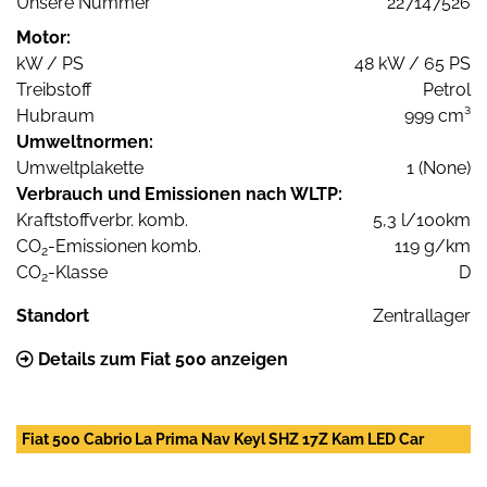
Unsere Nummer
227147526
Motor:
kW / PS
48 kW / 65 PS
Treibstoff
Petrol
Hubraum
999 cm³
Umweltnormen:
Umweltplakette
1 (None)
Verbrauch und Emissionen nach WLTP:
Kraftstoffverbr. komb.
5,3 l/100km
CO
-Emissionen komb.
119 g/km
2
CO
-Klasse
D
2
Standort
Zentrallager
Details zum Fiat 500 anzeigen
Fiat 500 Cabrio La Prima Nav Keyl SHZ 17Z Kam LED Car