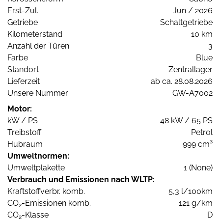
Erst-Zul.
Jun / 2026
Getriebe
Schaltgetriebe
Kilometerstand
10 km
Anzahl der Türen
3
Farbe
Blue
Standort
Zentrallager
Lieferzeit
ab ca. 28.08.2026
Unsere Nummer
GW-A7002
Motor:
kW / PS
48 kW / 65 PS
Treibstoff
Petrol
Hubraum
999 cm³
Umweltnormen:
Umweltplakette
1 (None)
Verbrauch und Emissionen nach WLTP:
Kraftstoffverbr. komb.
5,3 l/100km
CO
-Emissionen komb.
121 g/km
2
CO
-Klasse
D
2