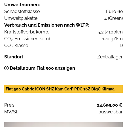
Umweltnormen:
Schadstoffklasse
Euro 6e
Umweltplakette
4 (Green)
Verbrauch und Emissionen nach WLTP:
Kraftstoffverbr. komb.
5,2 l/100km
CO
-Emissionen komb.
120 g/km
2
CO
-Klasse
D
2
Standort
Zentrallager
Details zum Fiat 500 anzeigen
Fiat 500 Cabrio ICON SHZ Kam CarP PDC 16Z DigC Klimaa
Preis:
24.699,00 €
MWSt:
ausweisbar