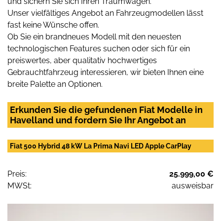
und sichern Sie sich Ihren Traumwagen.
Unser vielfältiges Angebot an Fahrzeugmodellen lässt
fast keine Wünsche offen.
Ob Sie ein brandneues Modell mit den neuesten
technologischen Features suchen oder sich für ein
preiswertes, aber qualitativ hochwertiges
Gebrauchtfahrzeug interessieren, wir bieten Ihnen eine
breite Palette an Optionen.
Erkunden Sie die gefundenen Fiat Modelle in
Havelland und fordern Sie Ihr Angebot an
Fiat 500 Hybrid 48 kW La Prima Navi LED Apple CarPlay
Preis:
25.999,00 €
MWSt:
ausweisbar