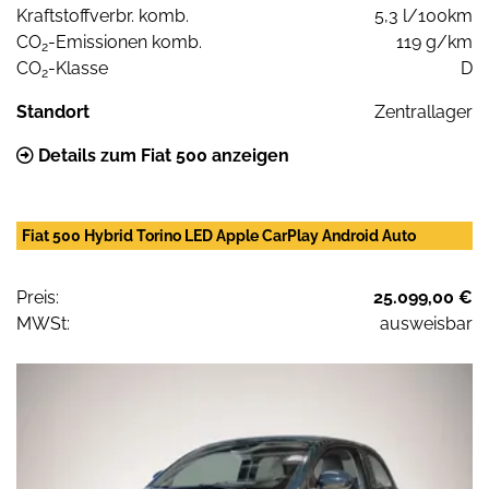
Kraftstoffverbr. komb.
5,3 l/100km
CO
-Emissionen komb.
119 g/km
2
CO
-Klasse
D
2
Standort
Zentrallager
Details zum Fiat 500 anzeigen
Fiat 500 Hybrid Torino LED Apple CarPlay Android Auto
Preis:
25.099,00 €
MWSt:
ausweisbar