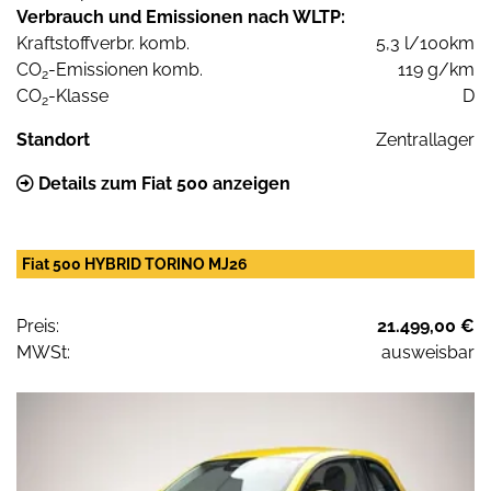
Verbrauch und Emissionen nach WLTP:
Kraftstoffverbr. komb.
5,3 l/100km
CO
-Emissionen komb.
119 g/km
2
CO
-Klasse
D
2
Standort
Zentrallager
Details zum Fiat 500 anzeigen
Fiat 500 HYBRID TORINO MJ26
Preis:
21.499,00 €
MWSt:
ausweisbar