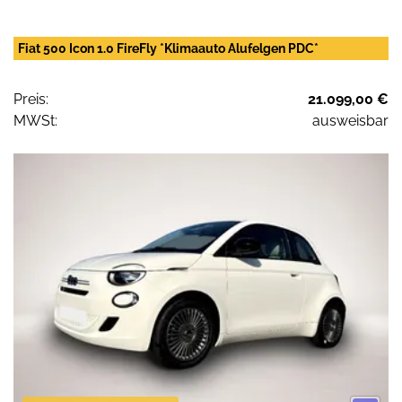
Fiat 500 Icon 1.0 FireFly *Klimaauto Alufelgen PDC*
Preis:
21.099,00 €
MWSt:
ausweisbar