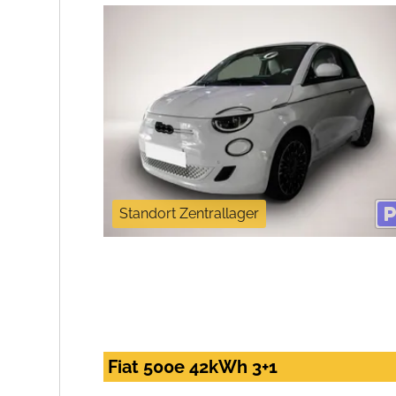
Standort Zentrallager
Fiat 500e 42kWh 3+1