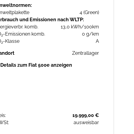
mweltnormen:
weltplakette
4 (Green)
rbrauch und Emissionen nach WLTP:
ergieverbr. komb.
13,0 kWh/100km
O
-Emissionen komb.
0 g/km
2
O
-Klasse
A
2
andort
Zentrallager
Details zum Fiat 500e anzeigen
eis:
19.999,00 €
WSt:
ausweisbar