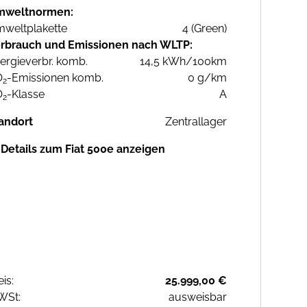
mweltnormen:
weltplakette
4 (Green)
rbrauch und Emissionen nach WLTP:
ergieverbr. komb.
14,5 kWh/100km
O
-Emissionen komb.
0 g/km
2
O
-Klasse
A
2
andort
Zentrallager
Details zum Fiat 500e anzeigen
eis:
25.999,00 €
WSt:
ausweisbar