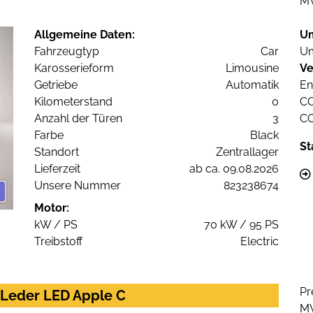
M
Allgemeine Daten:
U
Fahrzeugtyp
Car
Um
Karosserieform
Limousine
Ve
Getriebe
Automatik
En
Kilometerstand
0
C
Anzahl der Türen
3
C
Farbe
Black
St
Standort
Zentrallager
Lieferzeit
ab ca. 09.08.2026
Unsere Nummer
823238674
Motor:
kW / PS
70 kW / 95 PS
Treibstoff
Electric
Pr
i Leder LED Apple C
M