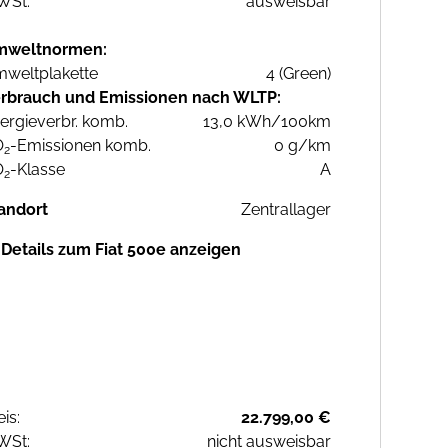
WSt:
ausweisbar
mweltnormen:
weltplakette
4 (Green)
rbrauch und Emissionen nach WLTP:
ergieverbr. komb.
13,0 kWh/100km
O
-Emissionen komb.
0 g/km
2
O
-Klasse
A
2
andort
Zentrallager
Details zum Fiat 500e anzeigen
eis:
22.799,00 €
WSt:
nicht ausweisbar