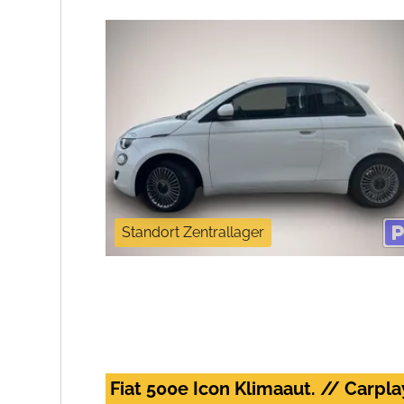
Standort Zentrallager
Fiat 500e Icon Klimaaut. // Carpl