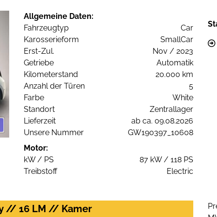
Allgemeine Daten:
St
Fahrzeugtyp
Car
Karosserieform
SmallCar
Erst-Zul.
Nov / 2023
Getriebe
Automatik
Kilometerstand
20.000 km
Anzahl der Türen
5
Farbe
White
Standort
Zentrallager
Lieferzeit
ab ca. 09.08.2026
Unsere Nummer
GW190397_10608
Motor:
kW / PS
87 kW / 118 PS
Treibstoff
Electric
Pr
ay // 16 LM // Kamer