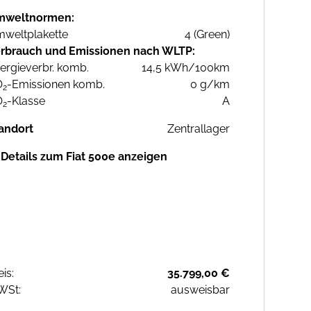
mweltnormen:
weltplakette
4 (Green)
rbrauch und Emissionen nach WLTP:
ergieverbr. komb.
14,5 kWh/100km
O
-Emissionen komb.
0 g/km
2
O
-Klasse
A
2
andort
Zentrallager
Details zum Fiat 500e anzeigen
eis:
35.799,00 €
WSt:
ausweisbar