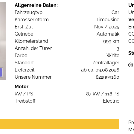
Allgemeine Daten:
U
Fahrzeugtyp
Car
Um
Karosserieform
Limousine
Ve
Erst-Zul.
Nov / 2025
En
Getriebe
Automatik
C
Kilometerstand
999 km
C
Anzahl der Türen
3
St
Farbe
White
Standort
Zentrallager
Lieferzeit
ab ca. 09.08.2026
Unsere Nummer
822999160
Motor:
kW / PS
87 kW / 118 PS
Treibstoff
Electric
Pr
M