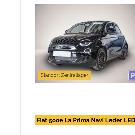
Standort Zentrallager
Fiat 500e La Prima Navi Leder LE