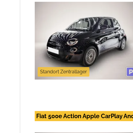
Standort Zentrallager
Fiat 500e Action Apple CarPlay An