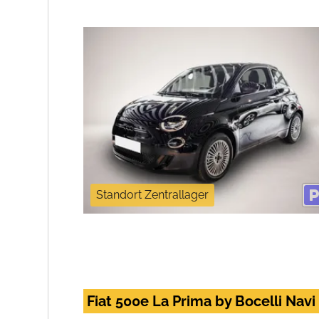
Standort Zentrallager
Fiat 500e La Prima by Bocelli Nav