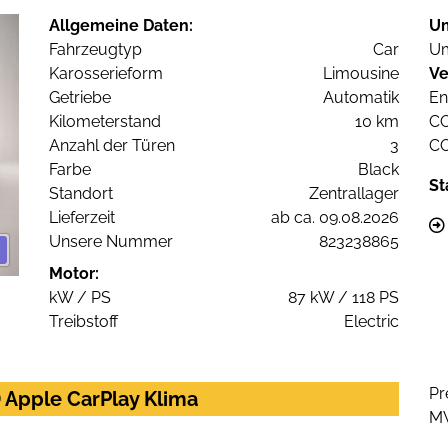
Allgemeine Daten:
U
Fahrzeugtyp
Car
Um
Karosserieform
Limousine
Ve
Getriebe
Automatik
En
Kilometerstand
10 km
C
Anzahl der Türen
3
C
Farbe
Black
St
Standort
Zentrallager
Lieferzeit
ab ca. 09.08.2026
Unsere Nummer
823238865
Motor:
kW / PS
87 kW / 118 PS
Treibstoff
Electric
Pr
D Apple CarPlay Klima
M