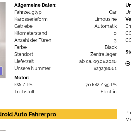
Allgemeine Daten:
U
Fahrzeugtyp
Car
Um
Karosserieform
Limousine
Ve
Getriebe
Automatik
En
Kilometerstand
0
C
Anzahl der Türen
3
C
Farbe
Black
St
Standort
Zentrallager
Lieferzeit
ab ca. 09.08.2026
Unsere Nummer
823238661
Motor:
kW / PS
70 kW / 95 PS
Treibstoff
Electric
Pr
droid Auto Fahrerpro
M