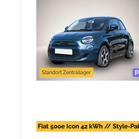
Standort Zentrallager
Fiat 500e Icon 42 kWh // Style-Pa