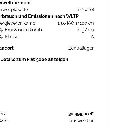
mweltnormen:
weltplakette
1 (None)
rbrauch und Emissionen nach WLTP:
ergieverbr. komb.
13,0 kWh/100km
O
-Emissionen komb.
0 g/km
2
O
-Klasse
A
2
andort
Zentrallager
Details zum Fiat 500e anzeigen
eis:
32.499,00 €
WSt:
ausweisbar