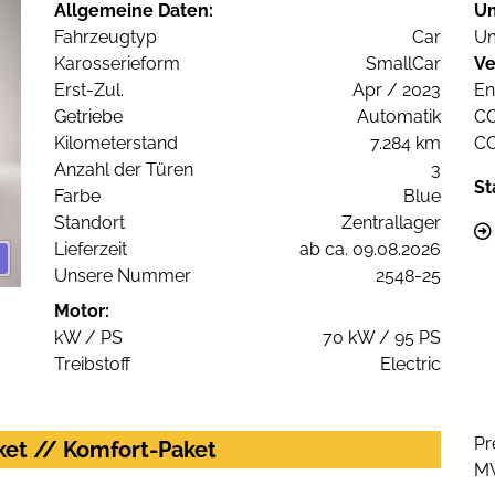
Allgemeine Daten:
U
Fahrzeugtyp
Car
Um
Karosserieform
SmallCar
Ve
Erst-Zul.
Apr / 2023
En
Getriebe
Automatik
C
Kilometerstand
7.284 km
C
Anzahl der Türen
3
St
Farbe
Blue
Standort
Zentrallager
Lieferzeit
ab ca. 09.08.2026
Unsere Nummer
2548-25
Motor:
kW / PS
70 kW / 95 PS
Treibstoff
Electric
Pr
ket // Komfort-Paket
M