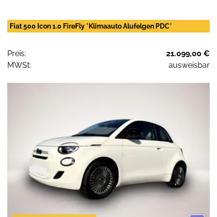
Fiat 500 Icon 1.0 FireFly *Klimaauto Alufelgen PDC*
Preis:
21.099,00 €
MWSt:
ausweisbar