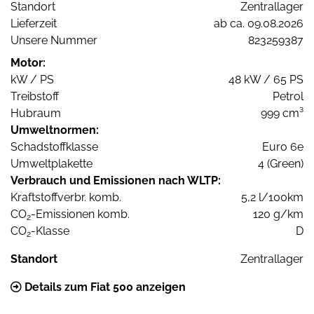
Standort
Zentrallager
Lieferzeit
ab ca. 09.08.2026
Unsere Nummer
823259387
Motor:
kW / PS
48 kW / 65 PS
Treibstoff
Petrol
Hubraum
999 cm³
Umweltnormen:
Schadstoffklasse
Euro 6e
Umweltplakette
4 (Green)
Verbrauch und Emissionen nach WLTP:
Kraftstoffverbr. komb.
5,2 l/100km
CO
-Emissionen komb.
120 g/km
2
CO
-Klasse
D
2
Standort
Zentrallager
Details zum Fiat 500 anzeigen