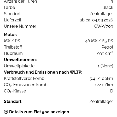
Anzahl der Türen
3
Farbe
Black
Standort
Zentrallager
Lieferzeit
ab ca. 04.09.2026
Unsere Nummer
GW-V709
Motor:
kW / PS
48 kW / 65 PS
Treibstoff
Petrol
Hubraum
999 cm³
Umweltnormen:
Umweltplakette
1 (None)
Verbrauch und Emissionen nach WLTP:
Kraftstoffverbr. komb.
5,4 l/100km
CO
-Emissionen komb.
122 g/km
2
CO
-Klasse
D
2
Standort
Zentrallager
Details zum Fiat 500 anzeigen