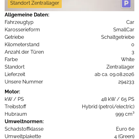
Standort Zentrallager
Allgemeine Daten:
Fahrzeugtyp
Car
Karosserieform
SmallCar
Getriebe
Schaltgetriebe
Kilometerstand
0
Anzahl der Türen
3
Farbe
White
Standort
Zentrallager
Lieferzeit
ab ca. 09.08.2026
Unsere Nummer
294233
Motor:
kW / PS
48 kW / 65 PS
Treibstoff
Hybrid (petrol/electric)
Hubraum
999 cm³
Umweltnormen:
Schadstoffklasse
Euro 6e
Umweltplakette
4 (Green)