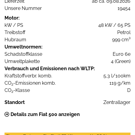
Lieferzeit
ab ca. 09.08.2026
Unsere Nummer
19454
Motor:
kW / PS
48 kW / 65 PS
Treibstoff
Petrol
Hubraum
999 cm³
Umweltnormen:
Schadstoffklasse
Euro 6e
Umweltplakette
4 (Green)
Verbrauch und Emissionen nach WLTP:
Kraftstoffverbr. komb.
5,3 l/100km
CO
-Emissionen komb.
119 g/km
2
CO
-Klasse
D
2
Standort
Zentrallager
Details zum Fiat 500 anzeigen