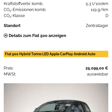
Kraftstoffverbr. komb.
5,3 l/100km
CO
-Emissionen komb.
119 g/km
2
CO
-Klasse
D
2
Standort
Zentrallager
Details zum Fiat 500 anzeigen
Fiat 500 Hybrid Torino LED Apple CarPlay Android Auto
Preis:
25.099,00 €
MWSt:
ausweisbar