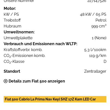
Unsere Nummer
227147526
Motor:
kW / PS
48 kW / 65 PS
Treibstoff
Petrol
Hubraum
999 cm³
Umweltnormen:
Umweltplakette
1 (None)
Verbrauch und Emissionen nach WLTP:
Kraftstoffverbr. komb.
5,3 l/100km
CO
-Emissionen komb.
119 g/km
2
CO
-Klasse
D
2
Standort
Zentrallager
Details zum Fiat 500 anzeigen
Fiat 500 Cabrio La Prima Nav Keyl SHZ 17Z Kam LED Car