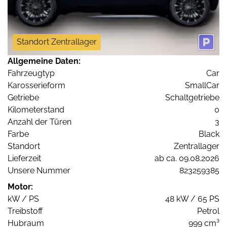
Standort Zentrallager
Allgemeine Daten:
Fahrzeugtyp
Car
Karosserieform
SmallCar
Getriebe
Schaltgetriebe
Kilometerstand
0
Anzahl der Türen
3
Farbe
Black
Standort
Zentrallager
Lieferzeit
ab ca. 09.08.2026
Unsere Nummer
823259385
Motor:
kW / PS
48 kW / 65 PS
Treibstoff
Petrol
Hubraum
999 cm³