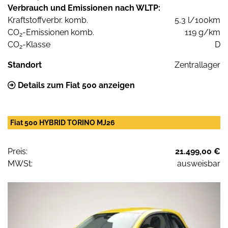
Verbrauch und Emissionen nach WLTP:
Kraftstoffverbr. komb.
5,3 l/100km
CO
-Emissionen komb.
119 g/km
2
CO
-Klasse
D
2
Standort
Zentrallager
Details zum Fiat 500 anzeigen
Fiat 500 HYBRID TORINO MJ26
Preis:
21.499,00 €
MWSt:
ausweisbar