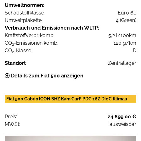
Umweltnormen:
Schadstoffklasse
Euro 6e
Umweltplakette
4 (Green)
Verbrauch und Emissionen nach WLTP:
Kraftstoffverbr. komb.
5,2 l/100km
CO
-Emissionen komb.
120 g/km
2
CO
-Klasse
D
2
Standort
Zentrallager
Details zum Fiat 500 anzeigen
Fiat 500 Cabrio ICON SHZ Kam CarP PDC 16Z DigC Klimaa
Preis:
24.699,00 €
MWSt:
ausweisbar