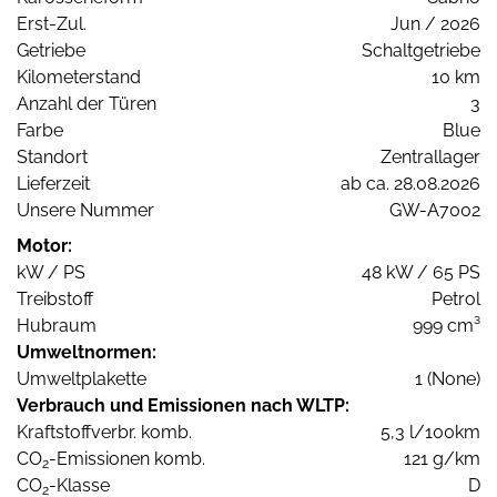
Erst-Zul.
Jun / 2026
Getriebe
Schaltgetriebe
Kilometerstand
10 km
Anzahl der Türen
3
Farbe
Blue
Standort
Zentrallager
Lieferzeit
ab ca. 28.08.2026
Unsere Nummer
GW-A7002
Motor:
kW / PS
48 kW / 65 PS
Treibstoff
Petrol
Hubraum
999 cm³
Umweltnormen:
Umweltplakette
1 (None)
Verbrauch und Emissionen nach WLTP:
Kraftstoffverbr. komb.
5,3 l/100km
CO
-Emissionen komb.
121 g/km
2
CO
-Klasse
D
2