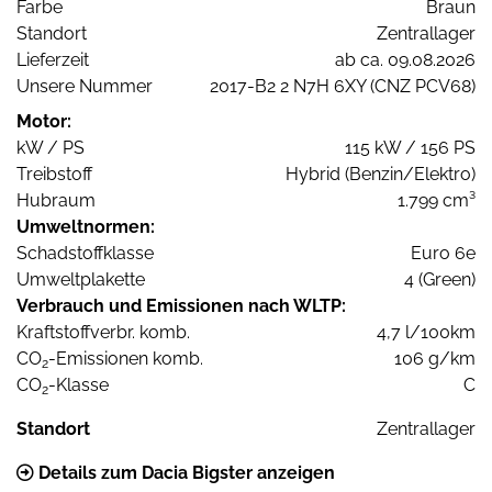
Farbe
Braun
Standort
Zentrallager
Lieferzeit
ab ca. 09.08.2026
Unsere Nummer
2017-B2 2 N7H 6XY (CNZ PCV68)
Motor:
kW / PS
115 kW / 156 PS
Treibstoff
Hybrid (Benzin/Elektro)
Hubraum
1.799 cm³
Umweltnormen:
Schadstoffklasse
Euro 6e
Umweltplakette
4 (Green)
Verbrauch und Emissionen nach WLTP:
Kraftstoffverbr. komb.
4,7 l/100km
CO
-Emissionen komb.
106 g/km
2
CO
-Klasse
C
2
Standort
Zentrallager
Details zum Dacia Bigster anzeigen