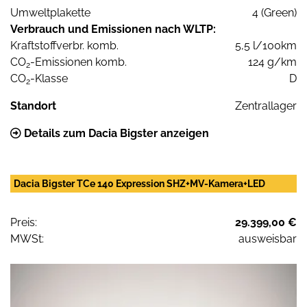
Umweltplakette
4 (Green)
Verbrauch und Emissionen nach WLTP:
Kraftstoffverbr. komb.
5,5 l/100km
CO
-Emissionen komb.
124 g/km
2
CO
-Klasse
D
2
Standort
Zentrallager
Details zum Dacia Bigster anzeigen
Dacia Bigster TCe 140 Expression SHZ+MV-Kamera+LED
Preis:
29.399,00 €
MWSt:
ausweisbar