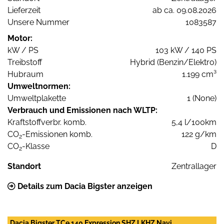
Lieferzeit
ab ca. 09.08.2026
Unsere Nummer
1083587
Motor:
kW / PS
103 kW / 140 PS
Treibstoff
Hybrid (Benzin/Elektro)
Hubraum
1.199 cm³
Umweltnormen:
Umweltplakette
1 (None)
Verbrauch und Emissionen nach WLTP:
Kraftstoffverbr. komb.
5,4 l/100km
CO
-Emissionen komb.
122 g/km
2
CO
-Klasse
D
2
Standort
Zentrallager
Details zum Dacia Bigster anzeigen
Dacia Bigster TCe 140 Expression SHZ LKHZ Navi