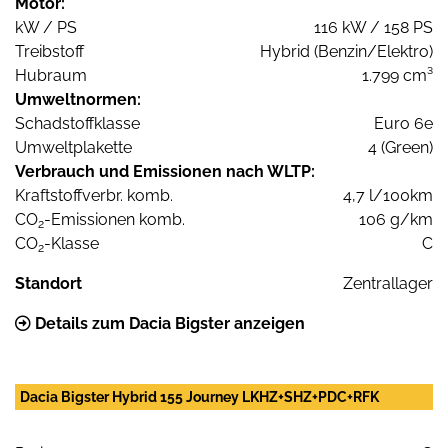
Motor:
kW / PS
116 kW / 158 PS
Treibstoff
Hybrid (Benzin/Elektro)
Hubraum
1.799 cm³
Umweltnormen:
Schadstoffklasse
Euro 6e
Umweltplakette
4 (Green)
Verbrauch und Emissionen nach WLTP:
Kraftstoffverbr. komb.
4,7 l/100km
CO
-Emissionen komb.
106 g/km
2
CO
-Klasse
C
2
Standort
Zentrallager
Details zum Dacia Bigster anzeigen
Dacia Bigster Hybrid 155 Journey LKHZ+SHZ+PDC+RFK