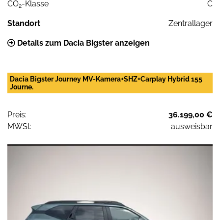
CO
-Klasse
C
2
Standort
Zentrallager
Details zum Dacia Bigster anzeigen
Dacia Bigster Journey MV-Kamera+SHZ+Carplay Hybrid 155
Journe.
Preis:
36.199,00 €
MWSt:
ausweisbar