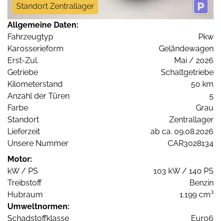
Standort Zentrallager
Allgemeine Daten:
Fahrzeugtyp
Pkw
Karosserieform
Geländewagen
Erst-Zul.
Mai / 2026
Getriebe
Schaltgetriebe
Kilometerstand
50 km
Anzahl der Türen
5
Farbe
Grau
Standort
Zentrallager
Lieferzeit
ab ca. 09.08.2026
Unsere Nummer
CAR3028134
Motor:
kW / PS
103 kW / 140 PS
Treibstoff
Benzin
Hubraum
1.199 cm³
Umweltnormen:
Schadstoffklasse
Euro6