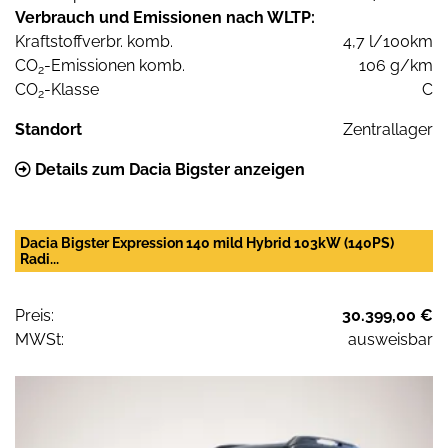
Verbrauch und Emissionen nach WLTP:
Kraftstoffverbr. komb.
4,7 l/100km
CO
-Emissionen komb.
106 g/km
2
CO
-Klasse
C
2
Standort
Zentrallager
Details zum Dacia Bigster anzeigen
Dacia Bigster Expression 140 mild Hybrid 103kW (140PS)
Radi...
Preis:
30.399,00 €
MWSt:
ausweisbar