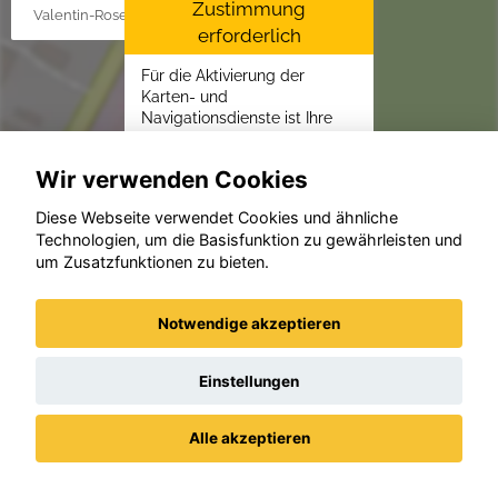
Zustimmung
Valentin-Rose-Str. 3, 16816 Neuruppin
erforderlich
Für die Aktivierung der
Karten- und
Navigationsdienste ist Ihre
Zustimmung zu den
Datenschutzrichtlinien vom
Wir verwenden Cookies
Drittanbieter Google LLC
erforderlich.
Diese Webseite verwendet Cookies und ähnliche
Zustimmen und
Technologien, um die Basisfunktion zu gewährleisten und
um Zusatzfunktionen zu bieten.
aktivieren
Notwendige akzeptieren
Einstellungen
Alle akzeptieren
Datenschutz
Impressum / AGBs