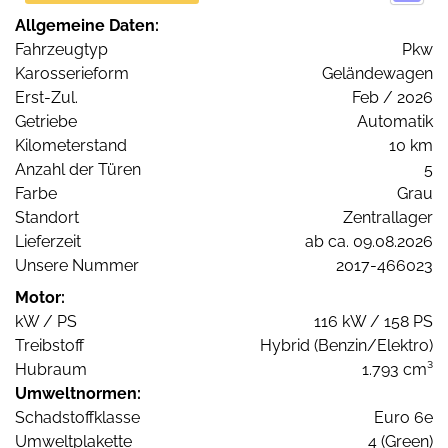
Allgemeine Daten:
Fahrzeugtyp
Pkw
Karosserieform
Geländewagen
Erst-Zul.
Feb / 2026
Getriebe
Automatik
Kilometerstand
10 km
Anzahl der Türen
5
Farbe
Grau
Standort
Zentrallager
Lieferzeit
ab ca. 09.08.2026
Unsere Nummer
2017-466023
Motor:
kW / PS
116 kW / 158 PS
Treibstoff
Hybrid (Benzin/Elektro)
Hubraum
1.793 cm³
Umweltnormen:
Schadstoffklasse
Euro 6e
Umweltplakette
4 (Green)