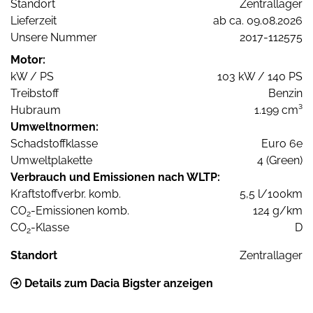
Standort
Zentrallager
Lieferzeit
ab ca. 09.08.2026
Unsere Nummer
2017-112575
Motor:
kW / PS
103 kW / 140 PS
Treibstoff
Benzin
Hubraum
1.199 cm³
Umweltnormen:
Schadstoffklasse
Euro 6e
Umweltplakette
4 (Green)
Verbrauch und Emissionen nach WLTP:
Kraftstoffverbr. komb.
5,5 l/100km
CO
-Emissionen komb.
124 g/km
2
CO
-Klasse
D
2
Standort
Zentrallager
Details zum Dacia Bigster anzeigen