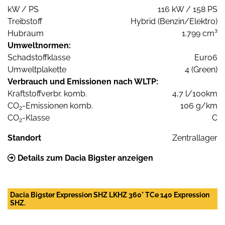
kW / PS
116 kW / 158 PS
Treibstoff
Hybrid (Benzin/Elektro)
Hubraum
1.799 cm³
Umweltnormen:
Schadstoffklasse
Euro6
Umweltplakette
4 (Green)
Verbrauch und Emissionen nach WLTP:
Kraftstoffverbr. komb.
4,7 l/100km
CO
-Emissionen komb.
106 g/km
2
CO
-Klasse
C
2
Standort
Zentrallager
Details zum Dacia Bigster anzeigen
Dacia Bigster Expression SHZ LKHZ 360° TCe 140 Expression
SHZ.