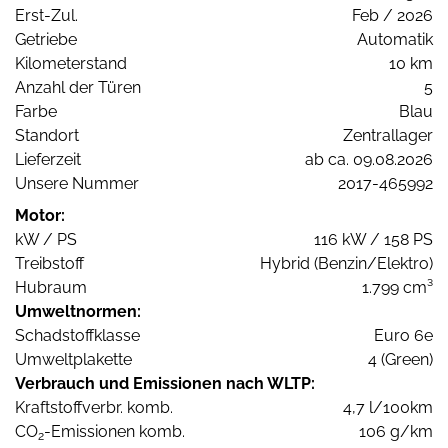
Erst-Zul.
Feb / 2026
Getriebe
Automatik
Kilometerstand
10 km
Anzahl der Türen
5
Farbe
Blau
Standort
Zentrallager
Lieferzeit
ab ca. 09.08.2026
Unsere Nummer
2017-465992
Motor:
kW / PS
116 kW / 158 PS
Treibstoff
Hybrid (Benzin/Elektro)
Hubraum
1.799 cm³
Umweltnormen:
Schadstoffklasse
Euro 6e
Umweltplakette
4 (Green)
Verbrauch und Emissionen nach WLTP:
Kraftstoffverbr. komb.
4,7 l/100km
CO
-Emissionen komb.
106 g/km
2