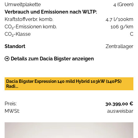
Umweltplakette
4 (Green)
Verbrauch und Emissionen nach WLTP:
Kraftstoffverbr. komb.
4,7 l/100km
CO
-Emissionen komb.
106 g/km
2
CO
-Klasse
C
2
Standort
Zentrallager
Details zum Dacia Bigster anzeigen
Dacia Bigster Expression 140 mild Hybrid 103kW (140PS)
Radi...
Preis:
30.399,00 €
MWSt:
ausweisbar