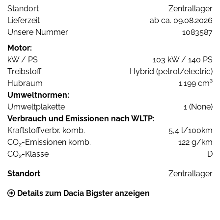
Standort
Zentrallager
Lieferzeit
ab ca. 09.08.2026
Unsere Nummer
1083587
Motor:
kW / PS
103 kW / 140 PS
Treibstoff
Hybrid (petrol/electric)
Hubraum
1.199 cm³
Umweltnormen:
Umweltplakette
1 (None)
Verbrauch und Emissionen nach WLTP:
Kraftstoffverbr. komb.
5,4 l/100km
CO
-Emissionen komb.
122 g/km
2
CO
-Klasse
D
2
Standort
Zentrallager
Details zum Dacia Bigster anzeigen