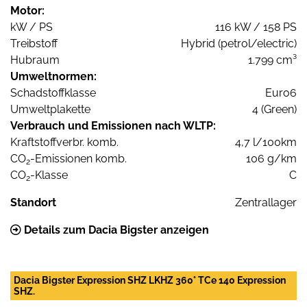
Motor:
kW / PS
116 kW / 158 PS
Treibstoff
Hybrid (petrol/electric)
Hubraum
1.799 cm³
Umweltnormen:
Schadstoffklasse
Euro6
Umweltplakette
4 (Green)
Verbrauch und Emissionen nach WLTP:
Kraftstoffverbr. komb.
4,7 l/100km
CO
-Emissionen komb.
106 g/km
2
CO
-Klasse
C
2
Standort
Zentrallager
Details zum Dacia Bigster anzeigen
Dacia Bigster Expression SHZ LKHZ 360° TCe 140 Expression
SHZ.