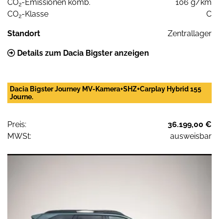
CO
-Emissionen komb.
106 g/km
2
CO
-Klasse
C
2
Standort
Zentrallager
Details zum Dacia Bigster anzeigen
Dacia Bigster Journey MV-Kamera+SHZ+Carplay Hybrid 155
Journe.
Preis:
36.199,00 €
MWSt:
ausweisbar