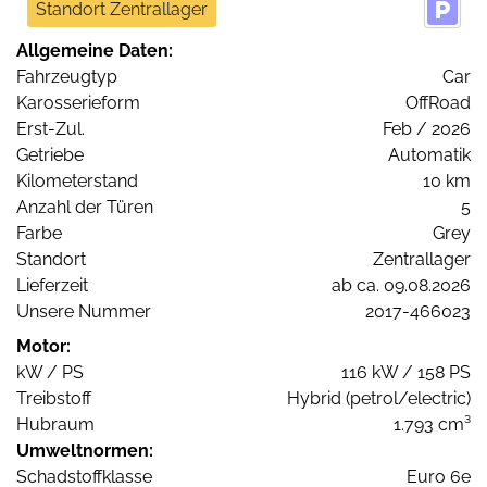
Standort Zentrallager
Allgemeine Daten:
Fahrzeugtyp
Car
Karosserieform
OffRoad
Erst-Zul.
Feb / 2026
Getriebe
Automatik
Kilometerstand
10 km
Anzahl der Türen
5
Farbe
Grey
Standort
Zentrallager
Lieferzeit
ab ca. 09.08.2026
Unsere Nummer
2017-466023
Motor:
kW / PS
116 kW / 158 PS
Treibstoff
Hybrid (petrol/electric)
Hubraum
1.793 cm³
Umweltnormen:
Schadstoffklasse
Euro 6e