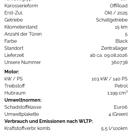
Karosserieform
OffRoad
Erst-Zul.
Okt / 2025
Getriebe
Schaltgetriebe
Kilometerstand
15 km
Anzahl der Türen
5
Farbe
Black
Standort
Zentrallager
Lieferzeit
ab ca. 09.08.2026
Unsere Nummer
360738
Motor:
kW / PS
103 kW / 140 PS
Treibstoff
Petrol
Hubraum
1.199 cm³
Umweltnormen:
Schadstoffklasse
Euro6
Umweltplakette
4 (Green)
Verbrauch und Emissionen nach WLTP:
Kraftstoffverbr. komb.
5,5 l/100km