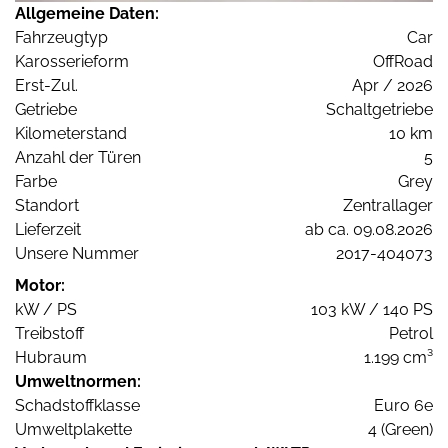
Allgemeine Daten:
Fahrzeugtyp
Car
Karosserieform
OffRoad
Erst-Zul.
Apr / 2026
Getriebe
Schaltgetriebe
Kilometerstand
10 km
Anzahl der Türen
5
Farbe
Grey
Standort
Zentrallager
Lieferzeit
ab ca. 09.08.2026
Unsere Nummer
2017-404073
Motor:
kW / PS
103 kW / 140 PS
Treibstoff
Petrol
Hubraum
1.199 cm³
Umweltnormen:
Schadstoffklasse
Euro 6e
Umweltplakette
4 (Green)