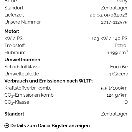
Farbe
Grey
Standort
Zentrallager
Lieferzeit
ab ca. 09.08.2026
Unsere Nummer
2017-112575
Motor:
kW / PS
103 kW / 140 PS
Treibstoff
Petrol
Hubraum
1.199 cm³
Umweltnormen:
Schadstoffklasse
Euro 6e
Umweltplakette
4 (Green)
Verbrauch und Emissionen nach WLTP:
Kraftstoffverbr. komb.
5,5 l/100km
CO
-Emissionen komb.
124 g/km
2
CO
-Klasse
D
2
Standort
Zentrallager
Details zum Dacia Bigster anzeigen