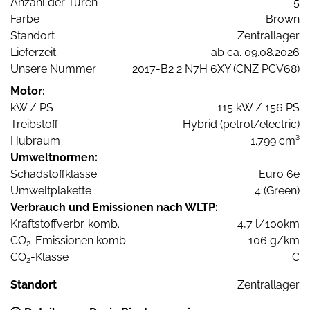
Anzahl der Türen
5
Farbe
Brown
Standort
Zentrallager
Lieferzeit
ab ca. 09.08.2026
Unsere Nummer
2017-B2 2 N7H 6XY (CNZ PCV68)
Motor:
kW / PS
115 kW / 156 PS
Treibstoff
Hybrid (petrol/electric)
Hubraum
1.799 cm³
Umweltnormen:
Schadstoffklasse
Euro 6e
Umweltplakette
4 (Green)
Verbrauch und Emissionen nach WLTP:
Kraftstoffverbr. komb.
4,7 l/100km
CO
-Emissionen komb.
106 g/km
2
CO
-Klasse
C
2
Standort
Zentrallager