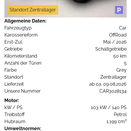
Standort Zentrallager
Allgemeine Daten:
Fahrzeugtyp
Car
Karosserieform
OffRoad
Erst-Zul.
Mai / 2026
Getriebe
Schaltgetriebe
Kilometerstand
50 km
Anzahl der Türen
5
Farbe
Grey
Standort
Zentrallager
Lieferzeit
ab ca. 09.08.2026
Unsere Nummer
CAR3028134
Motor:
kW / PS
103 kW / 140 PS
Treibstoff
Petrol
Hubraum
1.199 cm³
Umweltnormen: