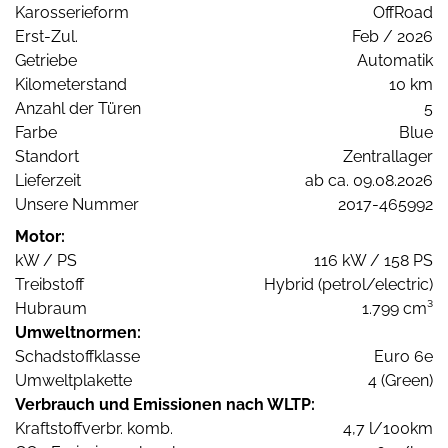
Karosserieform
OffRoad
Erst-Zul.
Feb / 2026
Getriebe
Automatik
Kilometerstand
10 km
Anzahl der Türen
5
Farbe
Blue
Standort
Zentrallager
Lieferzeit
ab ca. 09.08.2026
Unsere Nummer
2017-465992
Motor:
kW / PS
116 kW / 158 PS
Treibstoff
Hybrid (petrol/electric)
Hubraum
1.799 cm³
Umweltnormen:
Schadstoffklasse
Euro 6e
Umweltplakette
4 (Green)
Verbrauch und Emissionen nach WLTP:
Kraftstoffverbr. komb.
4,7 l/100km