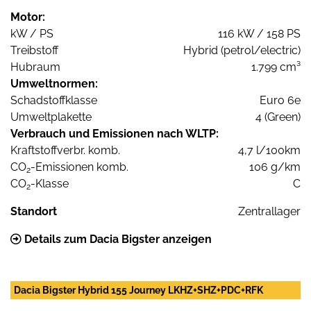
Motor:
kW / PS
116 kW / 158 PS
Treibstoff
Hybrid (petrol/electric)
Hubraum
1.799 cm³
Umweltnormen:
Schadstoffklasse
Euro 6e
Umweltplakette
4 (Green)
Verbrauch und Emissionen nach WLTP:
Kraftstoffverbr. komb.
4,7 l/100km
CO
-Emissionen komb.
106 g/km
2
CO
-Klasse
C
2
Standort
Zentrallager
Details zum Dacia Bigster anzeigen
Dacia Bigster Hybrid 155 Journey LKHZ+SHZ+PDC+RFK