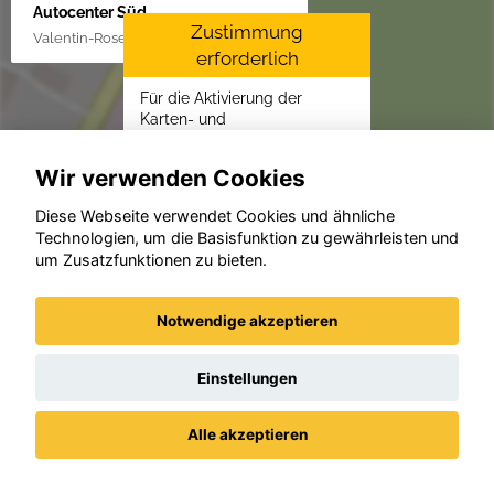
Autocenter Süd
Zustimmung
Valentin-Rose-Str. 3, 16816 Neuruppin
erforderlich
Für die Aktivierung der
Karten- und
Navigationsdienste ist Ihre
Zustimmung zu den
Wir verwenden Cookies
Datenschutzrichtlinien vom
Drittanbieter Google LLC
Diese Webseite verwendet Cookies und ähnliche
erforderlich.
Technologien, um die Basisfunktion zu gewährleisten und
um Zusatzfunktionen zu bieten.
Zustimmen und
aktivieren
Notwendige akzeptieren
Einstellungen
Alle akzeptieren
Datenschutz
Impressum / AGBs