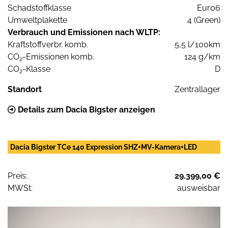
Schadstoffklasse
Euro6
Umweltplakette
4 (Green)
Verbrauch und Emissionen nach WLTP:
Kraftstoffverbr. komb.
5,5 l/100km
CO
-Emissionen komb.
124 g/km
2
CO
-Klasse
D
2
Standort
Zentrallager
Details zum Dacia Bigster anzeigen
Dacia Bigster TCe 140 Expression SHZ+MV-Kamera+LED
Preis:
29.399,00 €
MWSt:
ausweisbar