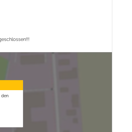
eschlossen!!!
u den