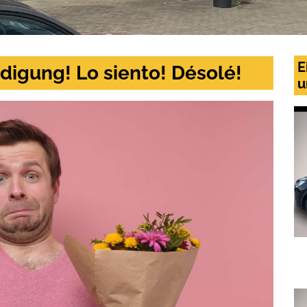
E
digung! Lo siento! Désolé!
u