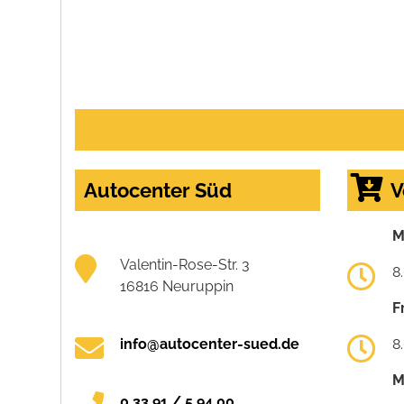
Autocenter Süd
V
M
Valentin-Rose-Str. 3
8
16816 Neuruppin
F
info@autocenter-sued.de
8
M
0 33 91 / 5 94 00