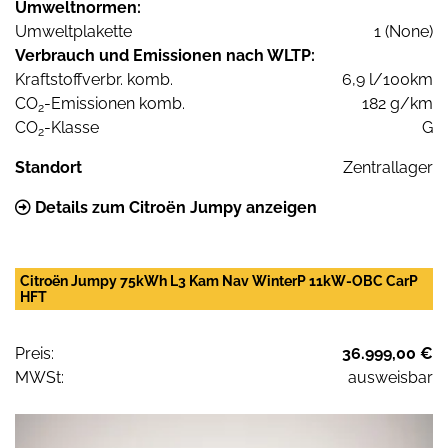
Umweltnormen:
Umweltplakette
1 (None)
Verbrauch und Emissionen nach WLTP:
Kraftstoffverbr. komb.
6,9 l/100km
CO
-Emissionen komb.
182 g/km
2
CO
-Klasse
G
2
Standort
Zentrallager
Details zum Citroën Jumpy anzeigen
Citroën Jumpy 75kWh L3 Kam Nav WinterP 11kW-OBC CarP
HFT
Preis:
36.999,00 €
MWSt:
ausweisbar