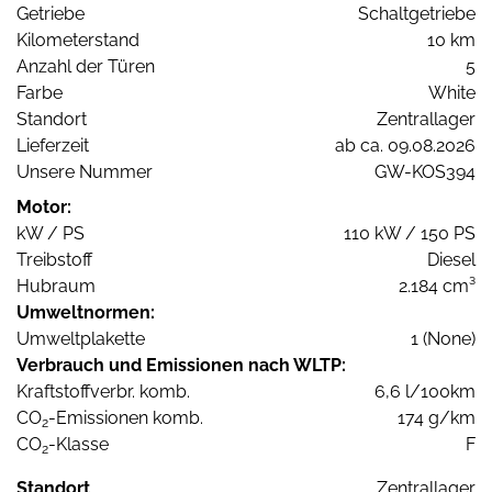
Getriebe
Schaltgetriebe
Kilometerstand
10 km
Anzahl der Türen
5
Farbe
White
Standort
Zentrallager
Lieferzeit
ab ca. 09.08.2026
Unsere Nummer
GW-KOS394
Motor:
kW / PS
110 kW / 150 PS
Treibstoff
Diesel
Hubraum
2.184 cm³
Umweltnormen:
Umweltplakette
1 (None)
Verbrauch und Emissionen nach WLTP:
Kraftstoffverbr. komb.
6,6 l/100km
CO
-Emissionen komb.
174 g/km
2
CO
-Klasse
F
2
Standort
Zentrallager