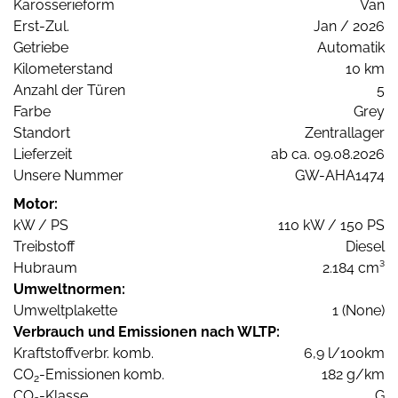
Karosserieform
Van
Erst-Zul.
Jan / 2026
Getriebe
Automatik
Kilometerstand
10 km
Anzahl der Türen
5
Farbe
Grey
Standort
Zentrallager
Lieferzeit
ab ca. 09.08.2026
Unsere Nummer
GW-AHA1474
Motor:
kW / PS
110 kW / 150 PS
Treibstoff
Diesel
Hubraum
2.184 cm³
Umweltnormen:
Umweltplakette
1 (None)
Verbrauch und Emissionen nach WLTP:
Kraftstoffverbr. komb.
6,9 l/100km
CO
-Emissionen komb.
182 g/km
2
CO
-Klasse
G