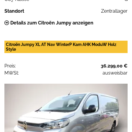
2
Standort
Zentrallager
Details zum Citroën Jumpy anzeigen
Citroën Jumpy XL AT Nav WinterP Kam AHK ModuW Holz
Style
Preis:
36.299,00 €
MWSt:
ausweisbar