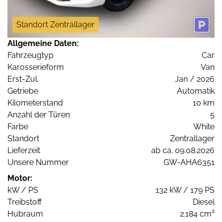
Standort Zentrallager
Allgemeine Daten:
Fahrzeugtyp
Car
Karosserieform
Van
Erst-Zul.
Jan / 2026
Getriebe
Automatik
Kilometerstand
10 km
Anzahl der Türen
5
Farbe
White
Standort
Zentrallager
Lieferzeit
ab ca. 09.08.2026
Unsere Nummer
GW-AHA6351
Motor:
kW / PS
132 kW / 179 PS
Treibstoff
Diesel
Hubraum
2.184 cm³