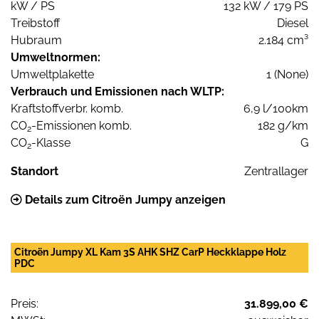
kW / PS
132 kW / 179 PS
Treibstoff
Diesel
Hubraum
2.184 cm³
Umweltnormen:
Umweltplakette
1 (None)
Verbrauch und Emissionen nach WLTP:
Kraftstoffverbr. komb.
6,9 l/100km
CO
-Emissionen komb.
182 g/km
2
CO
-Klasse
G
2
Standort
Zentrallager
Details zum Citroën Jumpy anzeigen
Citroën Jumpy XL Kam 3S AHK SHZ CarP Heckklappe Holz
PDC
Preis:
31.899,00 €