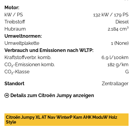
Motor:
kW / PS
132 kW / 179 PS
Treibstoff
Diesel
Hubraum
2.184 cm³
Umweltnormen:
Umweltplakette
1 (None)
Verbrauch und Emissionen nach WLTP:
Kraftstoffverbr. komb.
6,9 l/100km
CO
-Emissionen komb.
182 g/km
2
CO
-Klasse
G
2
Standort
Zentrallager
Details zum Citroën Jumpy anzeigen
Citroën Jumpy XL AT Nav WinterP Kam AHK ModuW Holz
Style