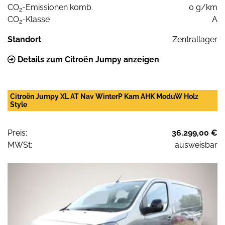
CO
-Emissionen komb.
0 g/km
2
CO
-Klasse
A
2
Standort
Zentrallager
Details zum Citroën Jumpy anzeigen
Citroën Jumpy XL AT Nav WinterP Kam AHK ModuW Holz
Style
Preis:
36.299,00 €
MWSt:
ausweisbar