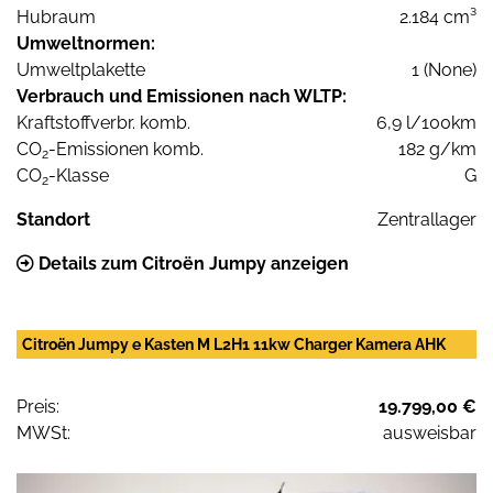
Hubraum
2.184 cm³
Umweltnormen:
Umweltplakette
1 (None)
Verbrauch und Emissionen nach WLTP:
Kraftstoffverbr. komb.
6,9 l/100km
CO
-Emissionen komb.
182 g/km
2
CO
-Klasse
G
2
Standort
Zentrallager
Details zum Citroën Jumpy anzeigen
Citroën Jumpy e Kasten M L2H1 11kw Charger Kamera AHK
Preis:
19.799,00 €
MWSt:
ausweisbar