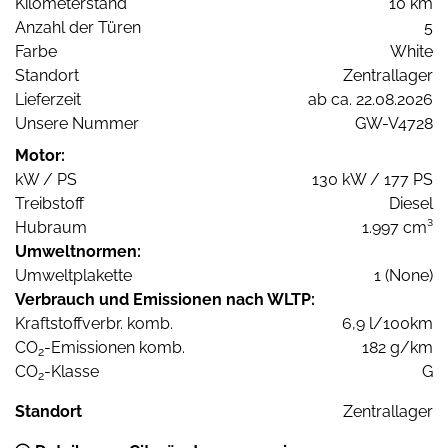
Kilometerstand
10 km
Anzahl der Türen
5
Farbe
White
Standort
Zentrallager
Lieferzeit
ab ca. 22.08.2026
Unsere Nummer
GW-V4728
Motor:
kW / PS
130 kW / 177 PS
Treibstoff
Diesel
Hubraum
1.997 cm³
Umweltnormen:
Umweltplakette
1 (None)
Verbrauch und Emissionen nach WLTP:
Kraftstoffverbr. komb.
6,9 l/100km
CO
-Emissionen komb.
182 g/km
2
CO
-Klasse
G
2
Standort
Zentrallager