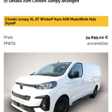
Details zum Citroën Jumpy anzeigen
Citroën Jumpy XL AT WinterP Kam AHK ModuWork Holz
StyleP
Preis:
34.899,00 €
MWSt:
ausweisbar