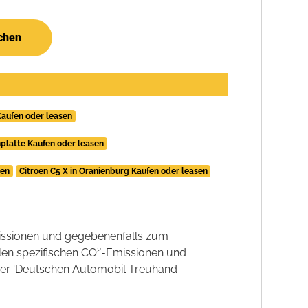
chen
Kaufen oder leasen
platte Kaufen oder leasen
sen
Citroën C5 X in Oranienburg Kaufen oder leasen
ssionen und gegebenenfalls zum
2
llen spezifischen CO
-Emissionen und
 der 'Deutschen Automobil Treuhand