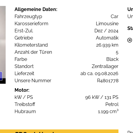
Allgemeine Daten:
U
Fahrzeugtyp
Car
Um
Karosserieform
Limousine
St
Erst-Zul.
Dez / 2024
Getriebe
Automatik
Kilometerstand
26.939 km
Anzahl der Türen
5
Farbe
Black
Standort
Zentrallager
Lieferzeit
ab ca. 09.08.2026
Unsere Nummer
R4801778
Motor:
kW / PS
96 kW / 131 PS
Treibstoff
Petrol
Hubraum
1.199 cm³
Pr