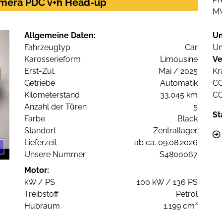
Kamera PDC v+h Head-up
M
Allgemeine Daten:
U
Fahrzeugtyp
Car
Um
Karosserieform
Limousine
Ve
Erst-Zul.
Mai / 2025
Kr
Getriebe
Automatik
C
Kilometerstand
33.045 km
C
Anzahl der Türen
5
St
Farbe
Black
Standort
Zentrallager
Lieferzeit
ab ca. 09.08.2026
Unsere Nummer
S4800067
Motor:
kW / PS
100 kW / 136 PS
Treibstoff
Petrol
Hubraum
1.199 cm³