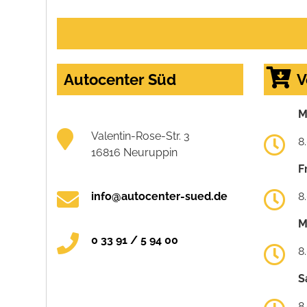
Autocenter Süd
V
M
Valentin-Rose-Str. 3
8
16816 Neuruppin
F
info@autocenter-sued.de
8
M
0 33 91 / 5 94 00
8
S
8