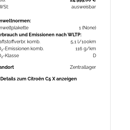
WSt:
ausweisbar
mweltnormen:
weltplakette
1 (None)
rbrauch und Emissionen nach WLTP:
aftstoffverbr. komb.
5,1 l/100km
O
-Emissionen komb.
116 g/km
2
O
-Klasse
D
2
andort
Zentrallager
Details zum Citroën C5 X anzeigen