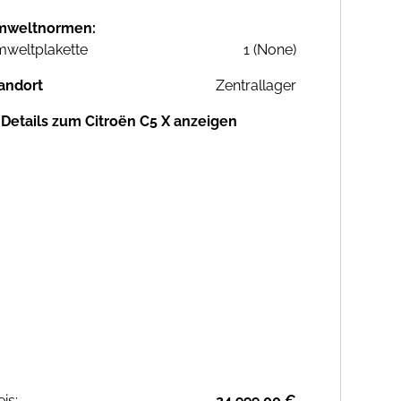
mweltnormen:
weltplakette
1 (None)
andort
Zentrallager
Details zum Citroën C5 X anzeigen
eis:
24.999,00 €