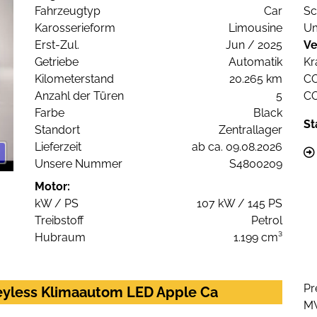
Fahrzeugtyp
Car
Sc
Karosserieform
Limousine
Um
Erst-Zul.
Jun / 2025
Ve
Getriebe
Automatik
Kr
Kilometerstand
20.265 km
C
Anzahl der Türen
5
C
Farbe
Black
St
Standort
Zentrallager
Lieferzeit
ab ca. 09.08.2026
Unsere Nummer
S4800209
Motor:
kW / PS
107 kW / 145 PS
Treibstoff
Petrol
Hubraum
1.199 cm³
Pr
eyless Klimaautom LED Apple Ca
M