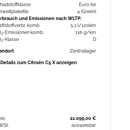
hadstoffklasse
Euro 6e
weltplakette
4 (Green)
rbrauch und Emissionen nach WLTP:
aftstoffverbr. komb.
5,1 l/100km
O
-Emissionen komb.
116 g/km
2
O
-Klasse
D
2
andort
Zentrallager
Details zum Citroën C5 X anzeigen
eis:
21.099,00 €
WSt:
ausweisbar