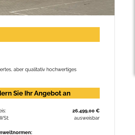
rtes, aber qualitativ hochwertiges
ern Sie Ihr Angebot an
eis:
26.499,00 €
WSt:
ausweisbar
mweltnormen: