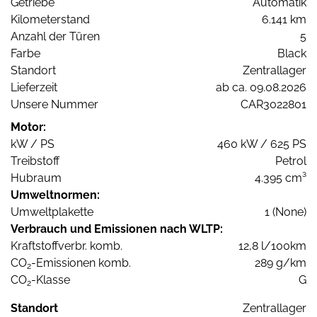
Getriebe
Automatik
Kilometerstand
6.141 km
Anzahl der Türen
5
Farbe
Black
Standort
Zentrallager
Lieferzeit
ab ca. 09.08.2026
Unsere Nummer
CAR3022801
Motor:
kW / PS
460 kW / 625 PS
Treibstoff
Petrol
Hubraum
4.395 cm³
Umweltnormen:
Umweltplakette
1 (None)
Verbrauch und Emissionen nach WLTP:
Kraftstoffverbr. komb.
12,8 l/100km
CO
-Emissionen komb.
289 g/km
2
CO
-Klasse
G
2
Standort
Zentrallager