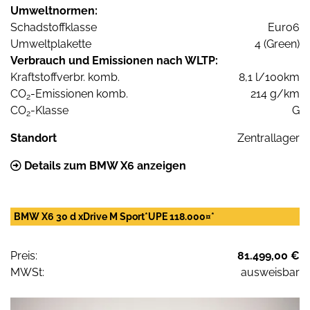
Umweltnormen:
Schadstoffklasse
Euro6
Umweltplakette
4 (Green)
Verbrauch und Emissionen nach WLTP:
Kraftstoffverbr. komb.
8,1 l/100km
CO
-Emissionen komb.
214 g/km
2
CO
-Klasse
G
2
Standort
Zentrallager
Details zum BMW X6 anzeigen
BMW X6 30 d xDrive M Sport*UPE 118.000¤*
Preis:
81.499,00 €
MWSt:
ausweisbar