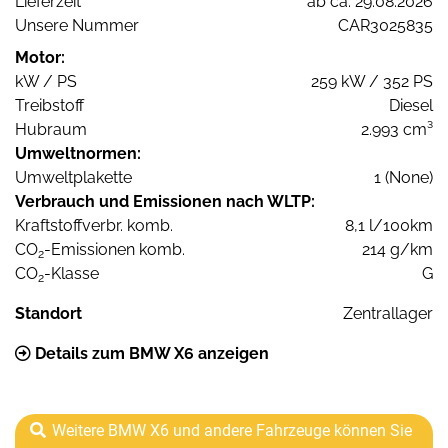
Lieferzeit
ab ca. 29.08.2026
Unsere Nummer
CAR3025835
Motor:
kW / PS
259 kW / 352 PS
Treibstoff
Diesel
Hubraum
2.993 cm³
Umweltnormen:
Umweltplakette
1 (None)
Verbrauch und Emissionen nach WLTP:
Kraftstoffverbr. komb.
8,1 l/100km
CO
-Emissionen komb.
214 g/km
2
CO
-Klasse
G
2
Standort
Zentrallager
Details zum BMW X6 anzeigen
Weitere BMW X6 und andere Fahrzeuge können Sie