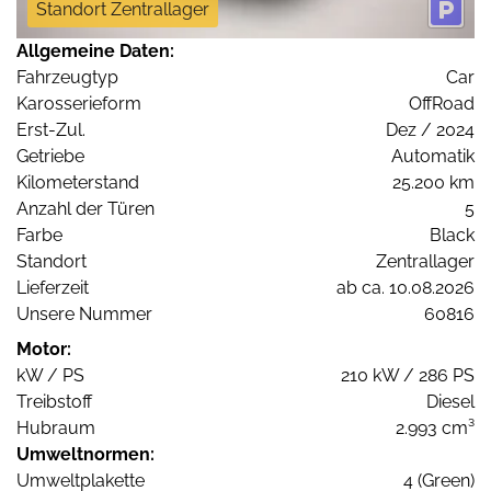
Standort Zentrallager
Allgemeine Daten:
Fahrzeugtyp
Car
Karosserieform
OffRoad
Erst-Zul.
Dez / 2024
Getriebe
Automatik
Kilometerstand
25.200 km
Anzahl der Türen
5
Farbe
Black
Standort
Zentrallager
Lieferzeit
ab ca. 10.08.2026
Unsere Nummer
60816
Motor:
kW / PS
210 kW / 286 PS
Treibstoff
Diesel
Hubraum
2.993 cm³
Umweltnormen:
Umweltplakette
4 (Green)