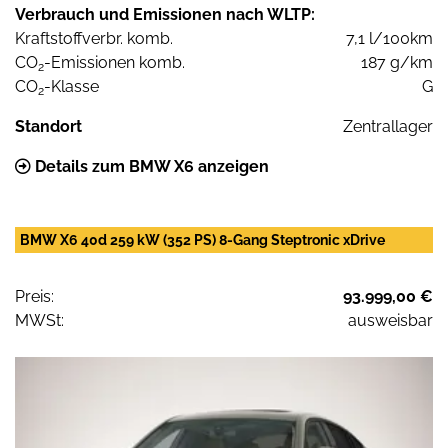
Verbrauch und Emissionen nach WLTP:
Kraftstoffverbr. komb.
7,1 l/100km
CO
-Emissionen komb.
187 g/km
2
CO
-Klasse
G
2
Standort
Zentrallager
Details zum BMW X6 anzeigen
BMW X6 40d 259 kW (352 PS) 8-Gang Steptronic xDrive
Preis:
93.999,00 €
MWSt:
ausweisbar