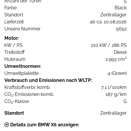
Anzahl der Türen
5
Farbe
Black
Standort
Zentrallager
Lieferzeit
ab ca. 10.08.2026
Unsere Nummer
5652
Motor:
kW / PS
210 kW / 286 PS
Treibstoff
Diesel
Hubraum
2.993 cm³
Umweltnormen:
Umweltplakette
4 (Green)
Verbrauch und Emissionen nach WLTP:
Kraftstoffverbr. komb.
7,1 l/100km
CO
-Emissionen komb.
187 g/km
2
CO
-Klasse
G
2
Standort
Zentrallager
Details zum BMW X6 anzeigen