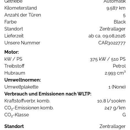
Getriebe
Automatik
Kilometerstand
9.587 km
Anzahl der Türen
5
Farbe
Black
Standort
Zentrallager
Lieferzeit
ab ca. 09.08.2026
Unsere Nummer
CAR3022777
Motor:
kW / PS
375 kW / 510 PS
Treibstoff
Petrol
Hubraum
2.993 cm³
Umweltnormen:
Umweltplakette
1 (None)
Verbrauch und Emissionen nach WLTP:
Kraftstoffverbr. komb.
10,8 l/100km
CO
-Emissionen komb.
247 g/km
2
CO
-Klasse
G
2
Standort
Zentrallager