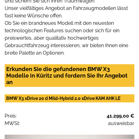
und sichern Sie sich Ihren Traumwagen.
Unser vielfältiges Angebot an Fahrzeugmodellen lässt
fast keine Wünsche offen.
Ob Sie ein brandneues Modell mit den neuesten
technologischen Features suchen oder sich für ein
preiswertes, aber qualitativ hochwertiges
Gebrauchtfahrzeug interessieren, wir bieten Ihnen eine
breite Palette an Optionen.
Erkunden Sie die gefundenen BMW X3
Modelle in Küritz und fordern Sie Ihr Angebot
an
BMW X3 xDrive 20 d Mild-Hybrid 2.0 xDrive KAM AHK LE
Preis:
41.299,00 €
MWSt:
ausweisbar