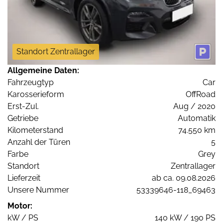
Standort Zentrallager
Allgemeine Daten:
Fahrzeugtyp
Car
Karosserieform
OffRoad
Erst-Zul.
Aug / 2020
Getriebe
Automatik
Kilometerstand
74.550 km
Anzahl der Türen
5
Farbe
Grey
Standort
Zentrallager
Lieferzeit
ab ca. 09.08.2026
Unsere Nummer
53339646-118_69463
Motor:
kW / PS
140 kW / 190 PS