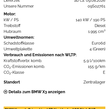
Lieferzeit
ab ca. 09.08.2026
Unsere Nummer
09S02761
Motor:
kW / PS
140 kW / 190 PS
Treibstoff
Diesel
Hubraum
1.995 cm³
Umweltnormen:
Schadstoffklasse
Euro6d
Umweltplakette
4 (Green)
Verbrauch und Emissionen nach WLTP:
Kraftstoffverbr. komb.
5,9 l/100km
CO
-Emissionen komb.
155 g/km
2
CO
-Klasse
E
2
Standort
Zentrallager
Details zum BMW X3 anzeigen