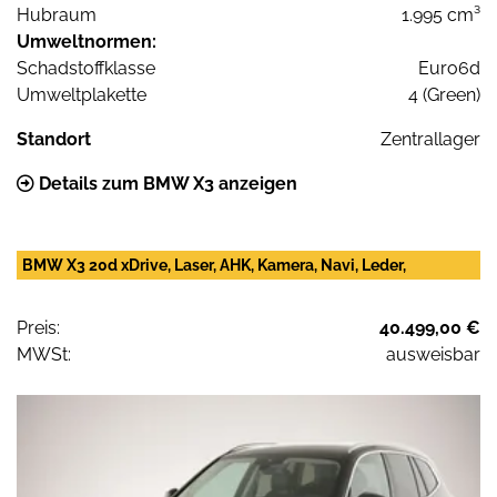
Hubraum
1.995 cm³
Umweltnormen:
Schadstoffklasse
Euro6d
Umweltplakette
4 (Green)
Standort
Zentrallager
Details zum BMW X3 anzeigen
BMW X3 20d xDrive, Laser, AHK, Kamera, Navi, Leder,
Preis:
40.499,00 €
MWSt:
ausweisbar