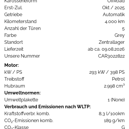
Karosserieform
OffRoad
Erst-Zul.
Okt / 2025
Getriebe
Automatik
Kilometerstand
4.000 km
Anzahl der Türen
5
Farbe
Grey
Standort
Zentrallager
Lieferzeit
ab ca. 09.08.2026
Unsere Nummer
CAR3022822
Motor:
kW / PS
293 kW / 398 PS
Treibstoff
Petrol
Hubraum
2.998 cm³
Umweltnormen:
Umweltplakette
1 (None)
Verbrauch und Emissionen nach WLTP:
Kraftstoffverbr. komb.
8,3 l/100km
CO
-Emissionen komb.
189 g/km
2
CO
-Klasse
G
2