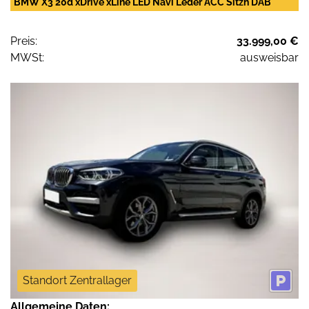
BMW X3 20d xDrive xLine LED Navi Leder ACC Sitzh DAB
Preis:
33.999,00 €
MWSt:
ausweisbar
Standort Zentrallager
Allgemeine Daten: