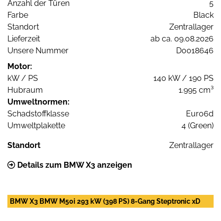
Anzahl der Türen
5
Farbe
Black
Standort
Zentrallager
Lieferzeit
ab ca. 09.08.2026
Unsere Nummer
D0018646
Motor:
kW / PS
140 kW / 190 PS
Hubraum
1.995 cm³
Umweltnormen:
Schadstoffklasse
Euro6d
Umweltplakette
4 (Green)
Standort
Zentrallager
Details zum BMW X3 anzeigen
BMW X3 BMW M50i 293 kW (398 PS) 8-Gang Steptronic xD