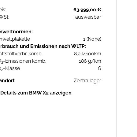
eis:
63.999,00 €
WSt:
ausweisbar
mweltnormen:
weltplakette
1 (None)
rbrauch und Emissionen nach WLTP:
aftstoffverbr. komb.
8,2 l/100km
O
-Emissionen komb.
186 g/km
2
O
-Klasse
G
2
andort
Zentrallager
Details zum BMW X2 anzeigen