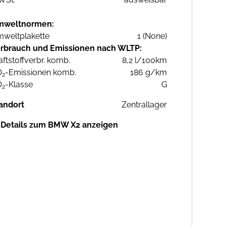
mweltnormen:
weltplakette
1 (None)
rbrauch und Emissionen nach WLTP:
aftstoffverbr. komb.
8,2 l/100km
O
-Emissionen komb.
186 g/km
2
O
-Klasse
G
2
andort
Zentrallager
Details zum BMW X2 anzeigen