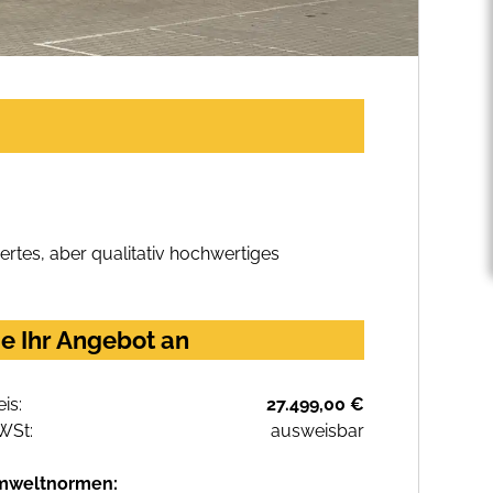
rtes, aber qualitativ hochwertiges
e Ihr Angebot an
eis:
27.499,00 €
WSt:
ausweisbar
mweltnormen: