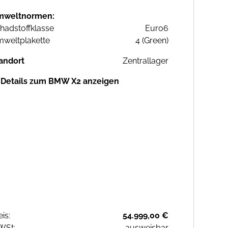
mweltnormen:
hadstoffklasse
Euro6
weltplakette
4 (Green)
andort
Zentrallager
Details zum BMW X2 anzeigen
eis:
54.999,00 €
WSt:
ausweisbar