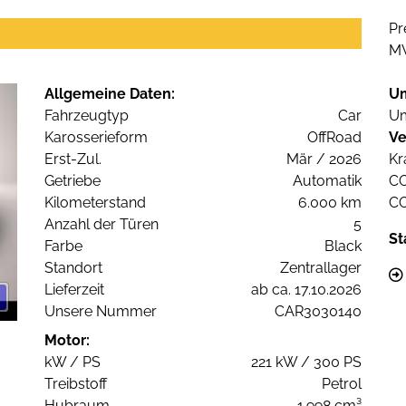
Pr
M
Allgemeine Daten:
U
Fahrzeugtyp
Car
Um
Karosserieform
OffRoad
Ve
Erst-Zul.
Mär / 2026
Kr
Getriebe
Automatik
C
Kilometerstand
6.000 km
C
Anzahl der Türen
5
St
Farbe
Black
Standort
Zentrallager
Lieferzeit
ab ca. 17.10.2026
Unsere Nummer
CAR3030140
Motor:
kW / PS
221 kW / 300 PS
Treibstoff
Petrol
Hubraum
1.998 cm³