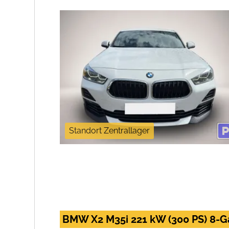
Standort Zentrallager
BMW X2 M35i 221 kW (300 PS) 8-G