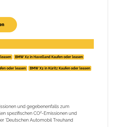
en
 leasen
BMW X2 in Havelland Kaufen oder leasen
fen oder leasen
BMW X2 in Küritz Kaufen oder leasen
ssionen und gegebenenfalls zum
2
llen spezifischen CO
-Emissionen und
 der 'Deutschen Automobil Treuhand