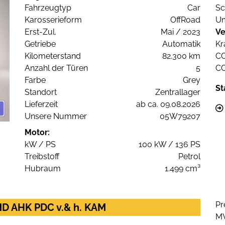
Fahrzeugtyp
Car
Sc
Karosserieform
OffRoad
Um
Erst-Zul.
Mai / 2023
Ve
Getriebe
Automatik
Kr
Kilometerstand
82.300 km
C
Anzahl der Türen
5
C
Farbe
Grey
St
Standort
Zentrallager
Lieferzeit
ab ca. 09.08.2026
Unsere Nummer
05W79207
Motor:
kW / PS
100 kW / 136 PS
Treibstoff
Petrol
Hubraum
1.499 cm³
Pr
ND AHK PDC v.& h. KAM
M