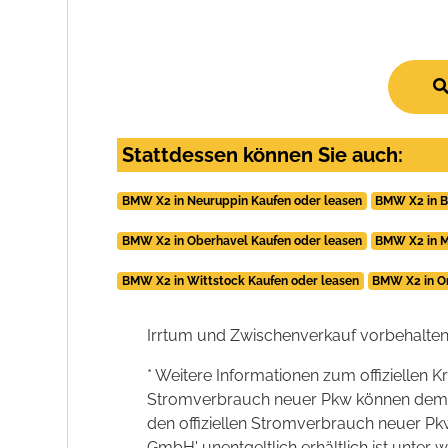
Stattdessen können Sie auch:
BMW X2 in Neuruppin Kaufen oder leasen
BMW X2 in B
BMW X2 in Oberhavel Kaufen oder leasen
BMW X2 in M
BMW X2 in Wittstock Kaufen oder leasen
BMW X2 in Or
Irrtum und Zwischenverkauf vorbehalten
* Weitere Informationen zum offiziellen K
Stromverbrauch neuer Pkw können dem 'Lei
den offiziellen Stromverbrauch neuer P
GmbH' unentgeltlich erhältlich ist unter 