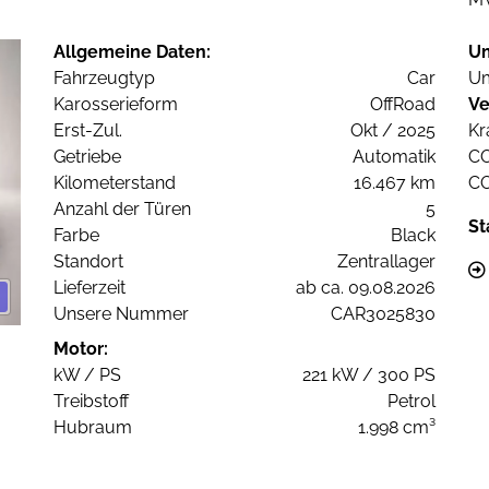
Allgemeine Daten:
U
Fahrzeugtyp
Car
Um
Karosserieform
OffRoad
Ve
Erst-Zul.
Okt / 2025
Kr
Getriebe
Automatik
C
Kilometerstand
16.467 km
C
Anzahl der Türen
5
St
Farbe
Black
Standort
Zentrallager
Lieferzeit
ab ca. 09.08.2026
Unsere Nummer
CAR3025830
Motor:
kW / PS
221 kW / 300 PS
Treibstoff
Petrol
Hubraum
1.998 cm³