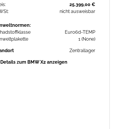
eis:
25.399,00 €
WSt:
nicht ausweisbar
mweltnormen:
hadstoffklasse
Euro6d-TEMP
weltplakette
1 (None)
andort
Zentrallager
Details zum BMW X2 anzeigen