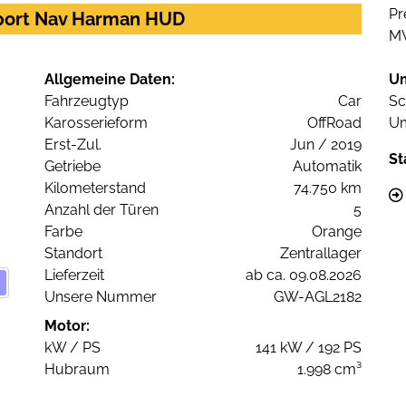
Pr
Sport Nav Harman HUD
M
Allgemeine Daten:
U
Fahrzeugtyp
Car
Sc
Karosserieform
OffRoad
Um
Erst-Zul.
Jun / 2019
St
Getriebe
Automatik
Kilometerstand
74.750 km
Anzahl der Türen
5
Farbe
Orange
Standort
Zentrallager
Lieferzeit
ab ca. 09.08.2026
Unsere Nummer
GW-AGL2182
Motor:
kW / PS
141 kW / 192 PS
Hubraum
1.998 cm³