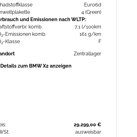
hadstoffklasse
Euro6d
weltplakette
4 (Green)
rbrauch und Emissionen nach WLTP:
aftstoffverbr. komb.
7,1 l/100km
O
-Emissionen komb.
161 g/km
2
O
-Klasse
F
2
andort
Zentrallager
Details zum BMW X2 anzeigen
eis:
29.299,00 €
WSt:
ausweisbar