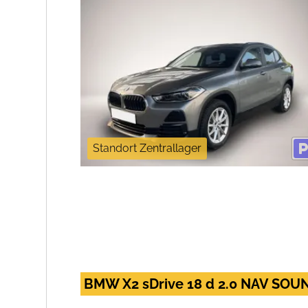
Standort Zentrallager
BMW X2 sDrive 18 d 2.0 NAV SOU