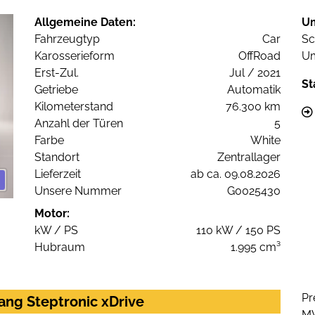
Allgemeine Daten:
U
Fahrzeugtyp
Car
Sc
Karosserieform
OffRoad
Um
Erst-Zul.
Jul / 2021
St
Getriebe
Automatik
Kilometerstand
76.300 km
Anzahl der Türen
5
Farbe
White
Standort
Zentrallager
Lieferzeit
ab ca. 09.08.2026
Unsere Nummer
G0025430
Motor:
kW / PS
110 kW / 150 PS
Hubraum
1.995 cm³
Pr
ang Steptronic xDrive
M