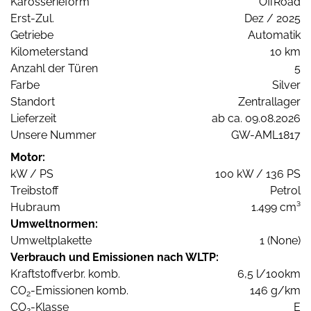
Karosserieform
OffRoad
Erst-Zul.
Dez / 2025
Getriebe
Automatik
Kilometerstand
10 km
Anzahl der Türen
5
Farbe
Silver
Standort
Zentrallager
Lieferzeit
ab ca. 09.08.2026
Unsere Nummer
GW-AML1817
Motor:
kW / PS
100 kW / 136 PS
Treibstoff
Petrol
Hubraum
1.499 cm³
Umweltnormen:
Umweltplakette
1 (None)
Verbrauch und Emissionen nach WLTP:
Kraftstoffverbr. komb.
6,5 l/100km
CO
-Emissionen komb.
146 g/km
2
CO
-Klasse
E
2