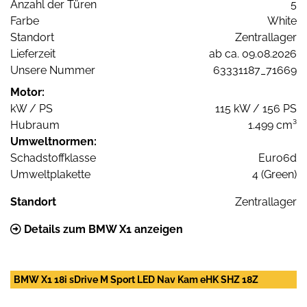
Anzahl der Türen
5
Farbe
White
Standort
Zentrallager
Lieferzeit
ab ca. 09.08.2026
Unsere Nummer
63331187_71669
Motor:
kW / PS
115 kW / 156 PS
Hubraum
1.499 cm³
Umweltnormen:
Schadstoffklasse
Euro6d
Umweltplakette
4 (Green)
Standort
Zentrallager
Details zum BMW X1 anzeigen
BMW X1 18i sDrive M Sport LED Nav Kam eHK SHZ 18Z