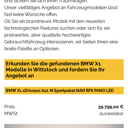
und sichern Sie sich Ihren Traumwagen.
Unser vielfältiges Angebot an Fahrzeugmodellen lässt
fast keine Wünsche offen.
Ob Sie ein brandneues Modell mit den neuesten
technologischen Features suchen oder sich für ein
preiswertes, aber qualitativ hochwertiges
Gebrauchtfahrzeug interessieren, wir bieten Ihnen eine
breite Palette an Optionen.
Erkunden Sie die gefundenen BMW X1
Modelle in Wittstock und fordern Sie Ihr
Angebot an
BMW X1 sDrive20i Aut. M Sportpaket NAVI RFK PANO LED
Preis:
39.799,00 €
MWSt:
ausweisbar