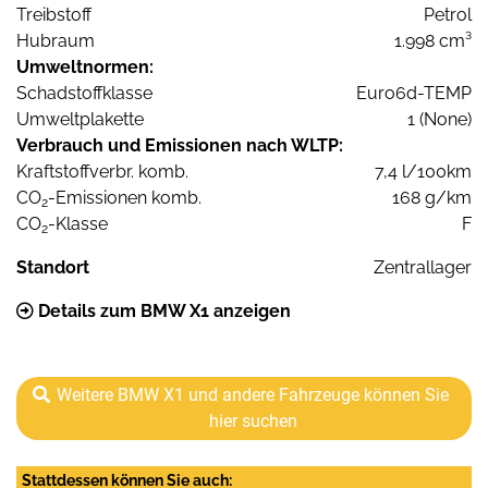
Treibstoff
Petrol
Hubraum
1.998 cm³
Umweltnormen:
Schadstoffklasse
Euro6d-TEMP
Umweltplakette
1 (None)
Verbrauch und Emissionen nach WLTP:
Kraftstoffverbr. komb.
7,4 l/100km
CO
-Emissionen komb.
168 g/km
2
CO
-Klasse
F
2
Standort
Zentrallager
Details zum BMW X1 anzeigen
Weitere BMW X1 und andere Fahrzeuge können Sie
hier suchen
Stattdessen können Sie auch: