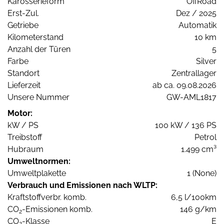
Karosserieform
OffRoad
Erst-Zul.
Dez / 2025
Getriebe
Automatik
Kilometerstand
10 km
Anzahl der Türen
5
Farbe
Silver
Standort
Zentrallager
Lieferzeit
ab ca. 09.08.2026
Unsere Nummer
GW-AML1817
Motor:
kW / PS
100 kW / 136 PS
Treibstoff
Petrol
Hubraum
1.499 cm³
Umweltnormen:
Umweltplakette
1 (None)
Verbrauch und Emissionen nach WLTP:
Kraftstoffverbr. komb.
6,5 l/100km
CO
-Emissionen komb.
146 g/km
2
CO
-Klasse
E
2