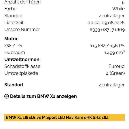
Anzahl der Türen
5
Farbe
White
Standort
Zentrallager
Lieferzeit
ab ca. 09.08.2026
Unsere Nummer
63331187_71669
Motor:
kW / PS
115 kW / 156 PS
Hubraum
1.499 cm³
Umweltnormen:
Schadstoffklasse
Euro6d
Umweltplakette
4 (Green)
Standort
Zentrallager
Details zum BMW X1 anzeigen
BMW X1 18i sDrive M Sport LED Nav Kam eHK SHZ 18Z