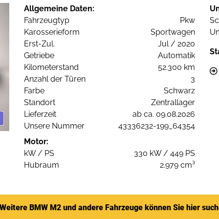
Allgemeine Daten:
U
Fahrzeugtyp
Pkw
Sc
Karosserieform
Sportwagen
Um
Erst-Zul.
Jul / 2020
St
Getriebe
Automatik
Kilometerstand
52.300 km
Anzahl der Türen
3
Farbe
Schwarz
Standort
Zentrallager
Lieferzeit
ab ca. 09.08.2026
Unsere Nummer
43336232-199_64354
Motor:
kW / PS
330 kW / 449 PS
Hubraum
2.979 cm³
Weitere BMW M2 und andere Fahrzeuge können Sie hier suc