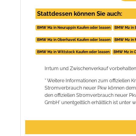
Stattdessen können Sie auch:
BMW M2 in Neuruppin Kaufen oder leasen
BMW M2 in 
BMW M2 in Oberhavel Kaufen oder leasen
BMW M2 in M
BMW M2 in Wittstock Kaufen oder leasen
BMW M2 in O
Irrtum und Zwischenverkauf vorbehalten
* Weitere Informationen zum offiziellen K
Stromverbrauch neuer Pkw können dem 'Lei
den offiziellen Stromverbrauch neuer P
GmbH' unentgeltlich erhältlich ist unter 