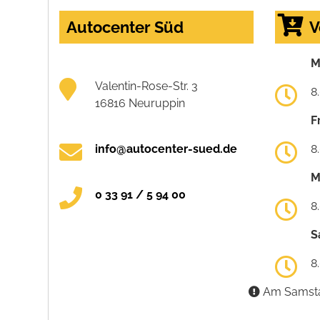
Autocenter Süd
V
M
Valentin-Rose-Str. 3
8
16816 Neuruppin
F
info@autocenter-sued.de
8
M
0 33 91 / 5 94 00
8
S
8
Am Samstag