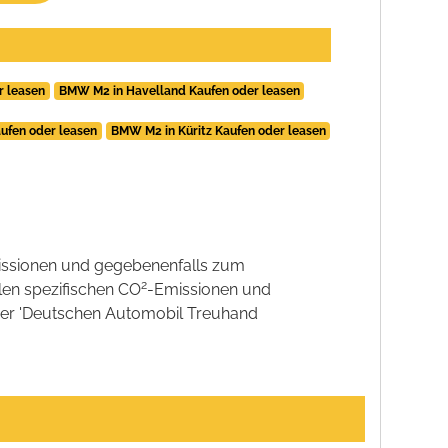
r leasen
BMW M2 in Havelland Kaufen oder leasen
ufen oder leasen
BMW M2 in Küritz Kaufen oder leasen
ssionen und gegebenenfalls zum
2
llen spezifischen CO
-Emissionen und
 der 'Deutschen Automobil Treuhand