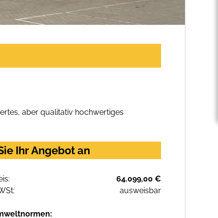
rtes, aber qualitativ hochwertiges
ie Ihr Angebot an
eis:
64.099,00 €
WSt:
ausweisbar
mweltnormen: