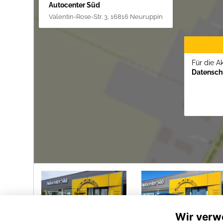
Autocenter Süd
Valentin-Rose-Str. 3, 16816 Neuruppin
Für die A
Datenschu
Wir verw