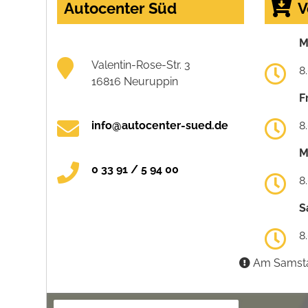
Autocenter Süd
V
M
Valentin-Rose-Str. 3
8
16816 Neuruppin
F
info@autocenter-sued.de
8
M
0 33 91 / 5 94 00
8
S
8
Am Samstag