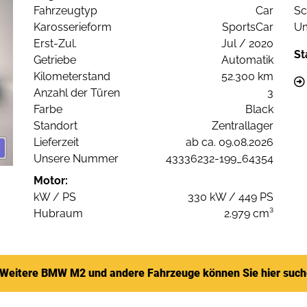
Fahrzeugtyp
Car
Sc
Karosserieform
SportsCar
Um
Erst-Zul.
Jul / 2020
St
Getriebe
Automatik
Kilometerstand
52.300 km
Anzahl der Türen
3
Farbe
Black
Standort
Zentrallager
Lieferzeit
ab ca. 09.08.2026
Unsere Nummer
43336232-199_64354
Motor:
kW / PS
330 kW / 449 PS
Hubraum
2.979 cm³
Weitere BMW M2 und andere Fahrzeuge können Sie hier suc