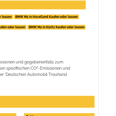
r leasen
BMW M2 in Havelland Kaufen oder leasen
ufen oder leasen
BMW M2 in Küritz Kaufen oder leasen
ssionen und gegebenenfalls zum
2
llen spezifischen CO
-Emissionen und
 der 'Deutschen Automobil Treuhand