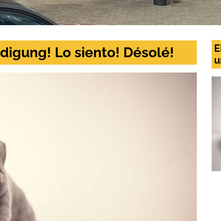
E
digung! Lo siento! Désolé!
u