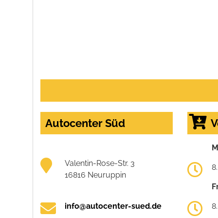
Autocenter Süd
V
M
Valentin-Rose-Str. 3
8
16816 Neuruppin
F
info@autocenter-sued.de
8