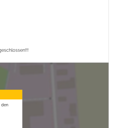
eschlossen!!!
u den