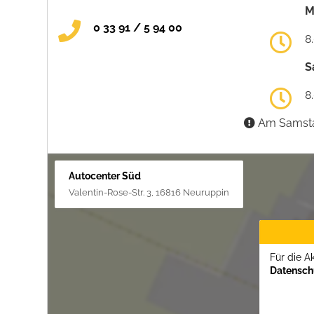
M
0 33 91 / 5 94 00
8
S
8
Am Samstag
Autocenter Süd
Valentin-Rose-Str. 3, 16816 Neuruppin
Für die A
Datenschu