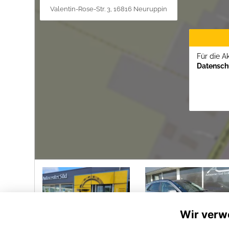
Valentin-Rose-Str. 3, 16816 Neuruppin
Für die A
Datenschu
Wir verw