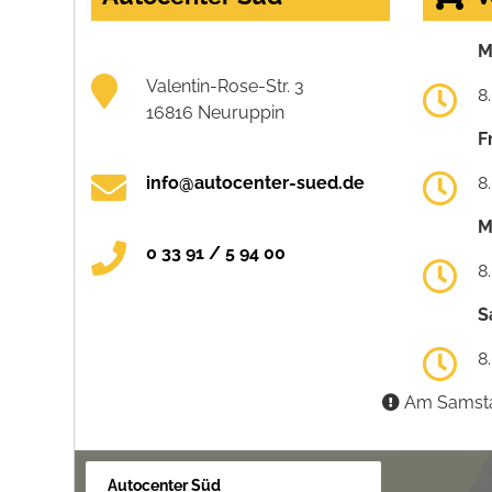
M
Valentin-Rose-Str. 3
8
16816 Neuruppin
F
info@autocenter-sued.de
8
M
0 33 91 / 5 94 00
8
S
8
Am Samstag
Autocenter Süd