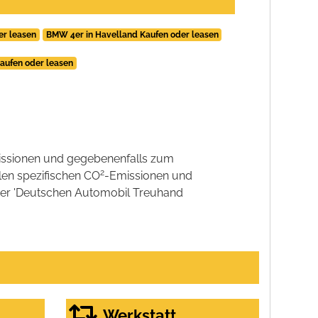
er leasen
BMW 4er in Havelland Kaufen oder leasen
aufen oder leasen
ssionen und gegebenenfalls zum
2
llen spezifischen CO
-Emissionen und
 der 'Deutschen Automobil Treuhand
Werkstatt