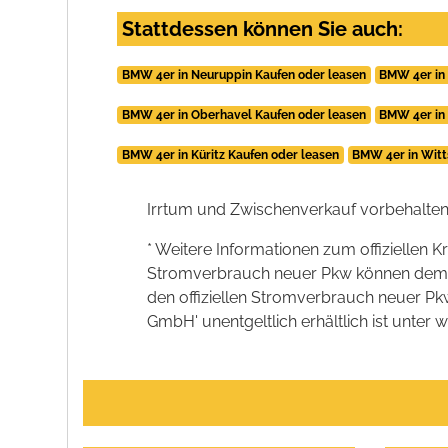
Stattdessen können Sie auch:
BMW 4er in Neuruppin Kaufen oder leasen
BMW 4er in
BMW 4er in Oberhavel Kaufen oder leasen
BMW 4er in
BMW 4er in Küritz Kaufen oder leasen
BMW 4er in Witt
Irrtum und Zwischenverkauf vorbehalten
* Weitere Informationen zum offiziellen K
Stromverbrauch neuer Pkw können dem 'Lei
den offiziellen Stromverbrauch neuer P
GmbH' unentgeltlich erhältlich ist unter 