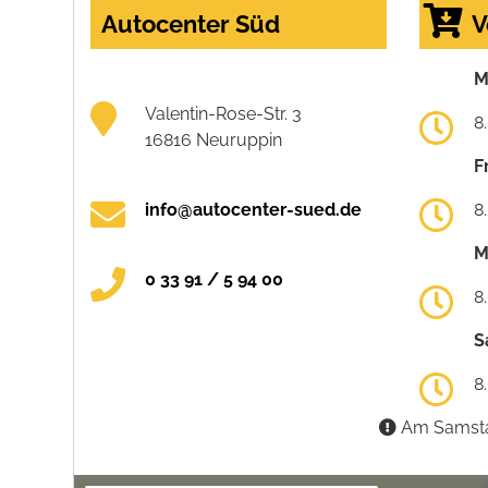
Autocenter Süd
V
M
Valentin-Rose-Str. 3
8
16816 Neuruppin
F
info@autocenter-sued.de
8
M
0 33 91 / 5 94 00
8
S
8
Am Samstag