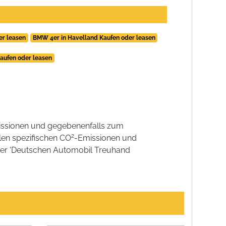
er leasen
BMW 4er in Havelland Kaufen oder leasen
aufen oder leasen
ssionen und gegebenenfalls zum
2
llen spezifischen CO
-Emissionen und
 der 'Deutschen Automobil Treuhand