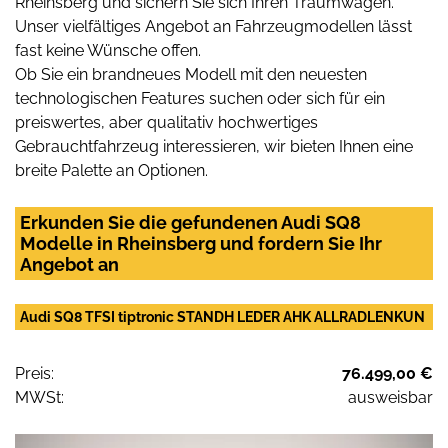
Rheinsberg und sichern Sie sich Ihren Traumwagen.
Unser vielfältiges Angebot an Fahrzeugmodellen lässt
fast keine Wünsche offen.
Ob Sie ein brandneues Modell mit den neuesten
technologischen Features suchen oder sich für ein
preiswertes, aber qualitativ hochwertiges
Gebrauchtfahrzeug interessieren, wir bieten Ihnen eine
breite Palette an Optionen.
Erkunden Sie die gefundenen Audi SQ8
Modelle in Rheinsberg und fordern Sie Ihr
Angebot an
Audi SQ8 TFSI tiptronic STANDH LEDER AHK ALLRADLENKUN
Preis:
76.499,00 €
MWSt:
ausweisbar