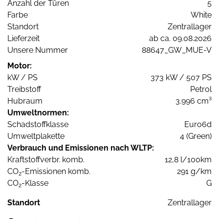
Anzahl der Türen
5
Farbe
White
Standort
Zentrallager
Lieferzeit
ab ca. 09.08.2026
Unsere Nummer
88647_GW_MUE-V
Motor:
kW / PS
373 kW / 507 PS
Treibstoff
Petrol
Hubraum
3.996 cm³
Umweltnormen:
Schadstoffklasse
Euro6d
Umweltplakette
4 (Green)
Verbrauch und Emissionen nach WLTP:
Kraftstoffverbr. komb.
12,8 l/100km
CO
-Emissionen komb.
291 g/km
2
CO
-Klasse
G
2
Standort
Zentrallager