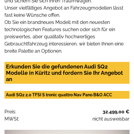
und sichern Sie sich Ihren Traumwagen.
Unser vielfältiges Angebot an Fahrzeugmodellen lässt
fast keine Wünsche offen.
Ob Sie ein brandneues Modell mit den neuesten
technologischen Features suchen oder sich für ein
preiswertes, aber qualitativ hochwertiges
Gebrauchtfahrzeug interessieren, wir bieten Ihnen eine
breite Palette an Optionen.
Erkunden Sie die gefundenen Audi SQ2
Modelle in Küritz und fordern Sie Ihr Angebot
an
Audi SQ2 2.0 TFSI S tronic quattro Nav Pano B&O ACC
Preis:
32.499,00 €
MWSt:
nicht ausweisbar