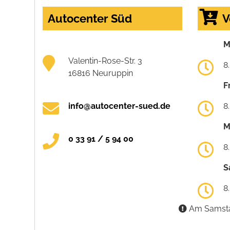
Autocenter Süd
V
M
Valentin-Rose-Str. 3
8
16816 Neuruppin
F
info@autocenter-sued.de
8
M
0 33 91 / 5 94 00
8
S
8
Am Samstag