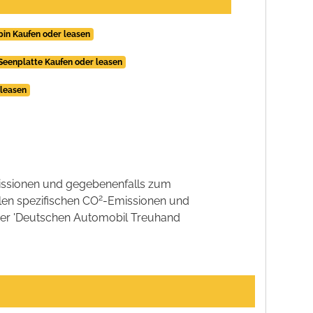
pin Kaufen oder leasen
Seenplatte Kaufen oder leasen
 leasen
ssionen und gegebenenfalls zum
2
llen spezifischen CO
-Emissionen und
 der 'Deutschen Automobil Treuhand