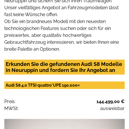
Neuruppin und sichern Sie sich Ihren Traumwagen.
Unser vielfältiges Angebot an Fahrzeugmodellen lässt
fast keine Wünsche offen.
Ob Sie ein brandneues Modell mit den neuesten
technologischen Features suchen oder sich für ein
preiswertes, aber qualitativ hochwertiges
Gebrauchtfahrzeug interessieren, wir bieten Ihnen eine
breite Palette an Optionen.
Erkunden Sie die gefundenen Audi S8 Modelle
in Neuruppin und fordern Sie Ihr Angebot an
Audi S8 4.0 TFSI quattro*UPE 190.000¤
Preis:
144.499,00 €
MWSt:
ausweisbar