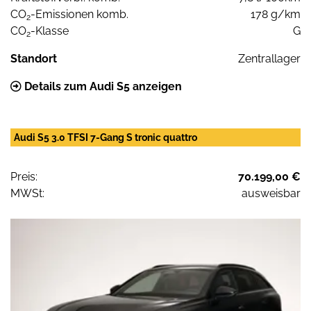
CO
-Emissionen komb.
178 g/km
2
CO
-Klasse
G
2
Standort
Zentrallager
Details zum Audi S5 anzeigen
Audi S5 3.0 TFSI 7-Gang S tronic quattro
Preis:
70.199,00 €
MWSt:
ausweisbar