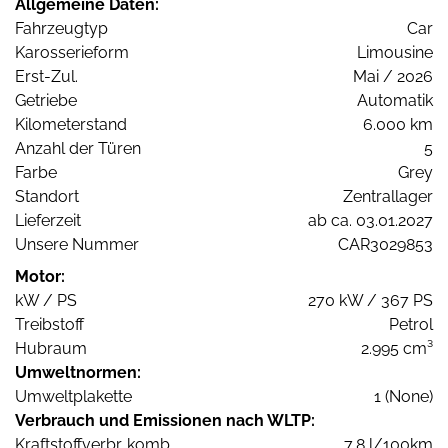
Allgemeine Daten:
Fahrzeugtyp
Car
Karosserieform
Limousine
Erst-Zul.
Mai / 2026
Getriebe
Automatik
Kilometerstand
6.000 km
Anzahl der Türen
5
Farbe
Grey
Standort
Zentrallager
Lieferzeit
ab ca. 03.01.2027
Unsere Nummer
CAR3029853
Motor:
kW / PS
270 kW / 367 PS
Treibstoff
Petrol
Hubraum
2.995 cm³
Umweltnormen:
Umweltplakette
1 (None)
Verbrauch und Emissionen nach WLTP:
Kraftstoffverbr. komb.
7,8 l/100km