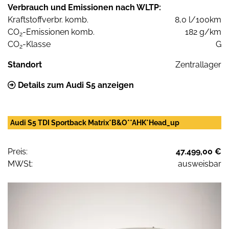
Verbrauch und Emissionen nach WLTP:
Kraftstoffverbr. komb.
8,0 l/100km
CO
-Emissionen komb.
182 g/km
2
CO
-Klasse
G
2
Standort
Zentrallager
Details zum Audi S5 anzeigen
Audi S5 TDI Sportback Matrix*B&O**AHK*Head_up
Preis:
47.499,00 €
MWSt:
ausweisbar