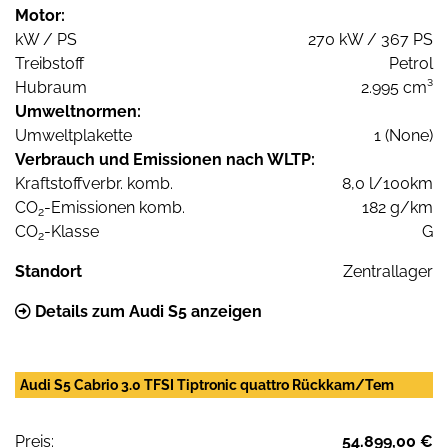
Motor:
kW / PS
270 kW / 367 PS
Treibstoff
Petrol
Hubraum
2.995 cm³
Umweltnormen:
Umweltplakette
1 (None)
Verbrauch und Emissionen nach WLTP:
Kraftstoffverbr. komb.
8,0 l/100km
CO
-Emissionen komb.
182 g/km
2
CO
-Klasse
G
2
Standort
Zentrallager
Details zum Audi S5 anzeigen
Audi S5 Cabrio 3.0 TFSI Tiptronic quattro Rückkam/Tem
Preis:
54.899,00 €