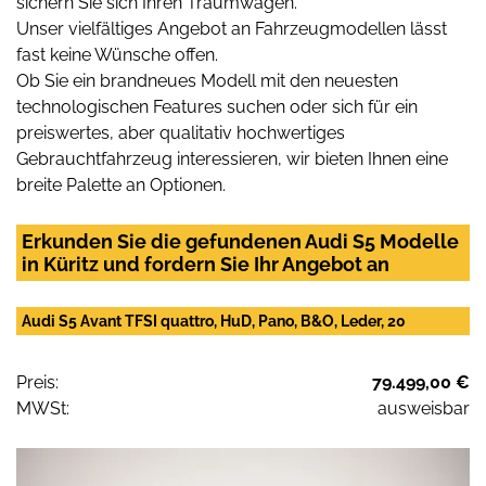
sichern Sie sich Ihren Traumwagen.
Unser vielfältiges Angebot an Fahrzeugmodellen lässt
fast keine Wünsche offen.
Ob Sie ein brandneues Modell mit den neuesten
technologischen Features suchen oder sich für ein
preiswertes, aber qualitativ hochwertiges
Gebrauchtfahrzeug interessieren, wir bieten Ihnen eine
breite Palette an Optionen.
Erkunden Sie die gefundenen Audi S5 Modelle
in Küritz und fordern Sie Ihr Angebot an
Audi S5 Avant TFSI quattro, HuD, Pano, B&O, Leder, 20
Preis:
79.499,00 €
MWSt:
ausweisbar