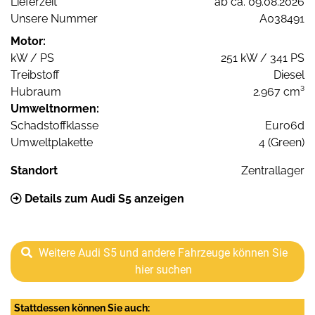
Lieferzeit
ab ca. 09.08.2026
Unsere Nummer
A038491
Motor:
kW / PS
251 kW / 341 PS
Treibstoff
Diesel
Hubraum
2.967 cm³
Umweltnormen:
Schadstoffklasse
Euro6d
Umweltplakette
4 (Green)
Standort
Zentrallager
Details zum Audi S5 anzeigen
Weitere Audi S5 und andere Fahrzeuge können Sie
hier suchen
Stattdessen können Sie auch: