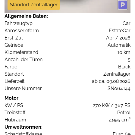
Standort Zentrallager
Allgemeine Daten:
Fahrzeugtyp
Car
Karosserieform
EstateCar
Erst-Zul.
Apr / 2026
Getriebe
Automatik
Kilometerstand
10 km
Anzahl der Türen
5
Farbe
Black
Standort
Zentrallager
Lieferzeit
ab ca. 09.08.2026
Unsere Nummer
SN064144
Motor:
kW / PS
270 kW / 367 PS
Treibstoff
Petrol
Hubraum
2.995 cm³
Umweltnormen:
Schadstoffklasse
Euro 6e