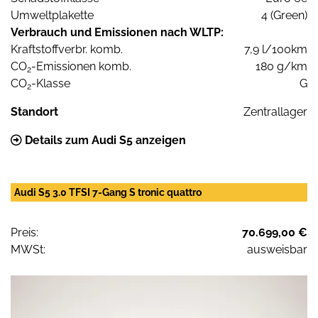
Umweltplakette
4 (Green)
Verbrauch und Emissionen nach WLTP:
Kraftstoffverbr. komb.
7,9 l/100km
CO
-Emissionen komb.
180 g/km
2
CO
-Klasse
G
2
Standort
Zentrallager
Details zum Audi S5 anzeigen
Audi S5 3.0 TFSI 7-Gang S tronic quattro
Preis:
70.699,00 €
MWSt:
ausweisbar