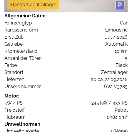
Standort Zentrallager
Allgemeine Daten:
Fahrzeugtyp
Car
Karosserieform
Limousine
Erst-Zul.
Jul / 2026
Getriebe
Automatik
Kilometerstand
10 km
Anzahl der Türen
5
Farbe
Black
Standort
Zentrallager
Lieferzeit
ab ca. 22.09.2026
Unsere Nummer
GW-V3785
Motor:
kW / PS
245 kW / 333 PS
Treibstoff
Petrol
Hubraum
1.984 cm³
Umweltnormen:
Umweltplakette
1 (None)