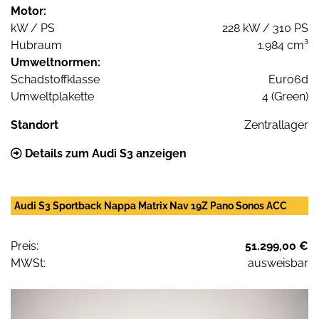
Motor:
kW / PS
228 kW / 310 PS
Hubraum
1.984 cm³
Umweltnormen:
Schadstoffklasse
Euro6d
Umweltplakette
4 (Green)
Standort
Zentrallager
Details zum Audi S3 anzeigen
Audi S3 Sportback Nappa Matrix Nav 19Z Pano Sonos ACC
Preis:
51.299,00 €
MWSt:
ausweisbar