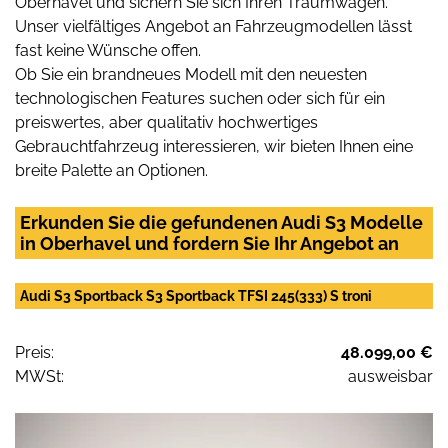
Oberhavel und sichern Sie sich Ihren Traumwagen.
Unser vielfältiges Angebot an Fahrzeugmodellen lässt
fast keine Wünsche offen.
Ob Sie ein brandneues Modell mit den neuesten
technologischen Features suchen oder sich für ein
preiswertes, aber qualitativ hochwertiges
Gebrauchtfahrzeug interessieren, wir bieten Ihnen eine
breite Palette an Optionen.
Erkunden Sie die gefundenen Audi S3 Modelle
in Oberhavel und fordern Sie Ihr Angebot an
Audi S3 Sportback S3 Sportback TFSI 245(333) S troni
Preis:
48.099,00 €
MWSt:
ausweisbar