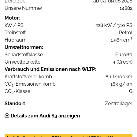
Lieferzeit
ab ca. 09.08.2026
Unsere Nummer
14882
Motor:
kW / PS
228 kW / 310 PS
Treibstoff
Petrol
Hubraum
1.984 cm³
Umweltnormen:
Schadstoffklasse
Euro6d
Umweltplakette
4 (Green)
Verbrauch und Emissionen nach WLTP:
Kraftstoffverbr. komb.
8,1 l/100km
CO
-Emissionen komb.
183 g/km
2
CO
-Klasse
G
2
Standort
Zentrallager
Details zum Audi S3 anzeigen