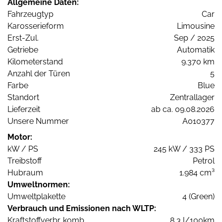
Allgemeine Daten:
Fahrzeugtyp
Car
Karosserieform
Limousine
Erst-Zul.
Sep / 2025
Getriebe
Automatik
Kilometerstand
9.370 km
Anzahl der Türen
5
Farbe
Blue
Standort
Zentrallager
Lieferzeit
ab ca. 09.08.2026
Unsere Nummer
A010377
Motor:
kW / PS
245 kW / 333 PS
Treibstoff
Petrol
Hubraum
1.984 cm³
Umweltnormen:
Umweltplakette
4 (Green)
Verbrauch und Emissionen nach WLTP:
Kraftstoffverbr. komb.
8,3 l/100km