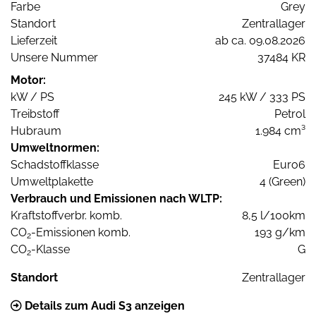
Farbe
Grey
Standort
Zentrallager
Lieferzeit
ab ca. 09.08.2026
Unsere Nummer
37484 KR
Motor:
kW / PS
245 kW / 333 PS
Treibstoff
Petrol
Hubraum
1.984 cm³
Umweltnormen:
Schadstoffklasse
Euro6
Umweltplakette
4 (Green)
Verbrauch und Emissionen nach WLTP:
Kraftstoffverbr. komb.
8,5 l/100km
CO
-Emissionen komb.
193 g/km
2
CO
-Klasse
G
2
Standort
Zentrallager
Details zum Audi S3 anzeigen