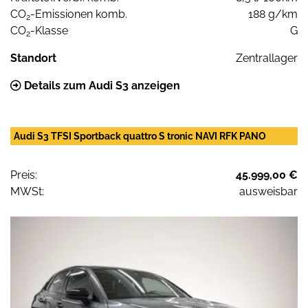
CO
-Emissionen komb.
188 g/km
2
CO
-Klasse
G
2
Standort
Zentrallager
Details zum Audi S3 anzeigen
Audi S3 TFSI Sportback quattro S tronic NAVI RFK PANO
Preis:
45.999,00 €
MWSt:
ausweisbar