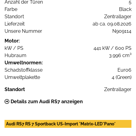
Anzahl der Türen
5
Farbe
Black
Standort
Zentrallager
Lieferzeit
ab ca. 09.08.2026
Unsere Nummer
N909114
Motor:
kW / PS
441 kW / 600 PS
Hubraum
3.996 cm³
Umweltnormen:
Schadstoffklasse
Euro6
Umweltplakette
4 (Green)
Standort
Zentrallager
Details zum Audi RS7 anzeigen
Audi RS7 RS 7 Sportback US-Import *Matrix-LED*Pano*