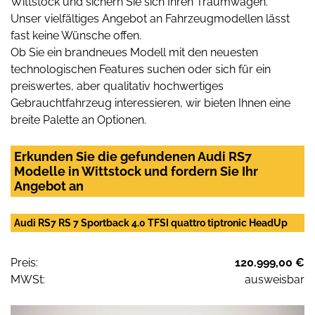
Wittstock und sichern Sie sich Ihren Traumwagen.
Unser vielfältiges Angebot an Fahrzeugmodellen lässt
fast keine Wünsche offen.
Ob Sie ein brandneues Modell mit den neuesten
technologischen Features suchen oder sich für ein
preiswertes, aber qualitativ hochwertiges
Gebrauchtfahrzeug interessieren, wir bieten Ihnen eine
breite Palette an Optionen.
Erkunden Sie die gefundenen Audi RS7
Modelle in Wittstock und fordern Sie Ihr
Angebot an
Audi RS7 RS 7 Sportback 4.0 TFSI quattro tiptronic HeadUp
Preis:
120.999,00 €
MWSt:
ausweisbar