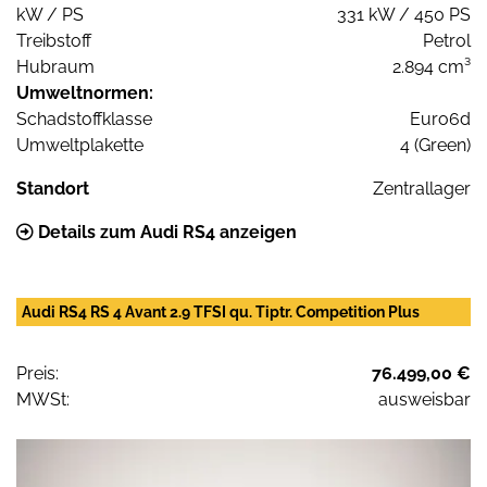
kW / PS
331 kW / 450 PS
Treibstoff
Petrol
Hubraum
2.894 cm³
Umweltnormen:
Schadstoffklasse
Euro6d
Umweltplakette
4 (Green)
Standort
Zentrallager
Details zum Audi RS4 anzeigen
Audi RS4 RS 4 Avant 2.9 TFSI qu. Tiptr. Competition Plus
Preis:
76.499,00 €
MWSt:
ausweisbar