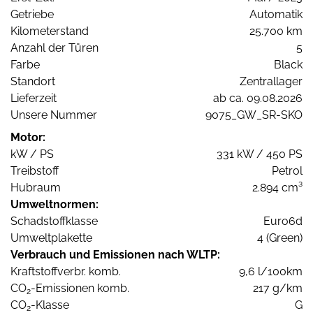
Getriebe
Automatik
Kilometerstand
25.700 km
Anzahl der Türen
5
Farbe
Black
Standort
Zentrallager
Lieferzeit
ab ca. 09.08.2026
Unsere Nummer
9075_GW_SR-SKO
Motor:
kW / PS
331 kW / 450 PS
Treibstoff
Petrol
Hubraum
2.894 cm³
Umweltnormen:
Schadstoffklasse
Euro6d
Umweltplakette
4 (Green)
Verbrauch und Emissionen nach WLTP:
Kraftstoffverbr. komb.
9,6 l/100km
CO
-Emissionen komb.
217 g/km
2
CO
-Klasse
G
2