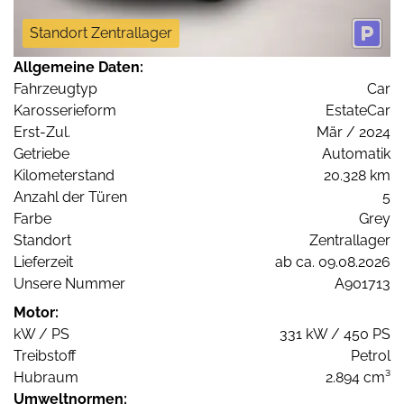
Standort Zentrallager
Allgemeine Daten:
Fahrzeugtyp
Car
Karosserieform
EstateCar
Erst-Zul.
Mär / 2024
Getriebe
Automatik
Kilometerstand
20.328 km
Anzahl der Türen
5
Farbe
Grey
Standort
Zentrallager
Lieferzeit
ab ca. 09.08.2026
Unsere Nummer
A901713
Motor:
kW / PS
331 kW / 450 PS
Treibstoff
Petrol
Hubraum
2.894 cm³
Umweltnormen: