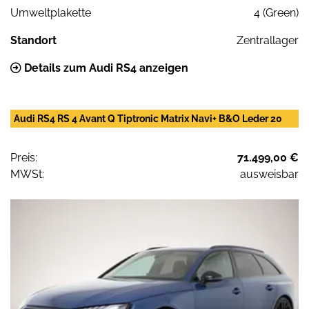
Umweltplakette
4 (Green)
Standort
Zentrallager
Details zum Audi RS4 anzeigen
Audi RS4 RS 4 Avant Q Tiptronic Matrix Navi+ B&O Leder 20
Preis:
71.499,00 €
MWSt:
ausweisbar