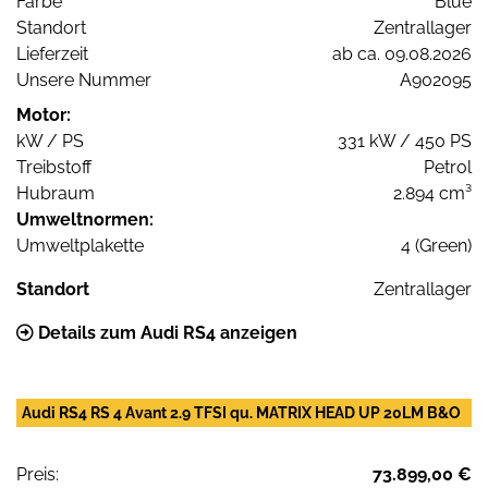
Farbe
Blue
Standort
Zentrallager
Lieferzeit
ab ca. 09.08.2026
Unsere Nummer
A902095
Motor:
kW / PS
331 kW / 450 PS
Treibstoff
Petrol
Hubraum
2.894 cm³
Umweltnormen:
Umweltplakette
4 (Green)
Standort
Zentrallager
Details zum Audi RS4 anzeigen
Audi RS4 RS 4 Avant 2.9 TFSI qu. MATRIX HEAD UP 20LM B&O
Preis:
73.899,00 €