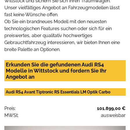
Wittstock und sichern Sie sich Ihren Traumwagen.
Unser vielfältiges Angebot an Fahrzeugmodellen lässt
fast keine Wünsche offen.
Ob Sie ein brandneues Modell mit den neuesten
technologischen Features suchen oder sich für ein
preiswertes, aber qualitativ hochwertiges
Gebrauchtfahrzeug interessieren, wir bieten Ihnen eine
breite Palette an Optionen.
Erkunden Sie die gefundenen Audi RS4
Modelle in Wittstock und fordern Sie Ihr
Angebot an
Audi RS4 Avant Tiptronic RS Essentials LM Optik Carbo
Preis:
101.899,00 €
MWSt:
ausweisbar