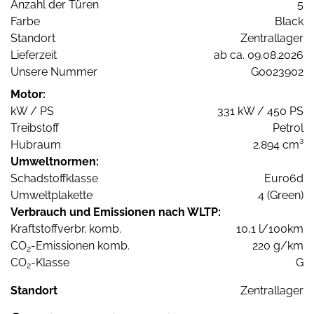
Anzahl der Türen
5
Farbe
Black
Standort
Zentrallager
Lieferzeit
ab ca. 09.08.2026
Unsere Nummer
G0023902
Motor:
kW / PS
331 kW / 450 PS
Treibstoff
Petrol
Hubraum
2.894 cm³
Umweltnormen:
Schadstoffklasse
Euro6d
Umweltplakette
4 (Green)
Verbrauch und Emissionen nach WLTP:
Kraftstoffverbr. komb.
10,1 l/100km
CO
-Emissionen komb.
220 g/km
2
CO
-Klasse
G
2
Standort
Zentrallager