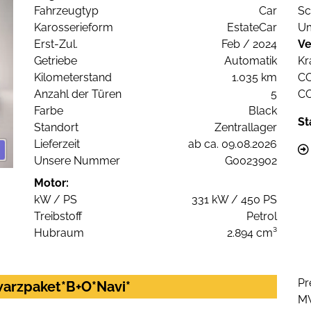
Fahrzeugtyp
Car
Sc
Karosserieform
EstateCar
Um
Erst-Zul.
Feb / 2024
Ve
Getriebe
Automatik
Kr
Kilometerstand
1.035 km
C
Anzahl der Türen
5
C
Farbe
Black
St
Standort
Zentrallager
Lieferzeit
ab ca. 09.08.2026
Unsere Nummer
G0023902
Motor:
kW / PS
331 kW / 450 PS
Treibstoff
Petrol
Hubraum
2.894 cm³
Pr
warzpaket*B+O*Navi*
M