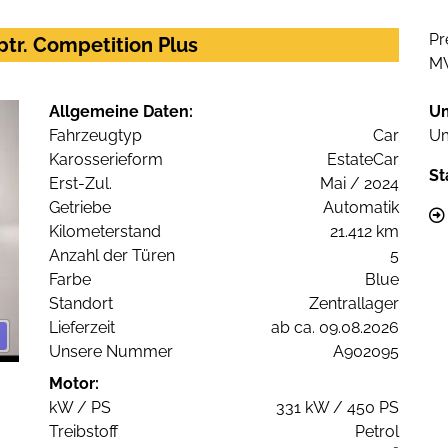
Pr
iptr. Competition Plus
M
Allgemeine Daten:
U
Fahrzeugtyp
Car
Um
Karosserieform
EstateCar
St
Erst-Zul.
Mai / 2024
Getriebe
Automatik
Kilometerstand
21.412 km
Anzahl der Türen
5
Farbe
Blue
Standort
Zentrallager
Lieferzeit
ab ca. 09.08.2026
Unsere Nummer
A902095
Motor:
kW / PS
331 kW / 450 PS
Treibstoff
Petrol