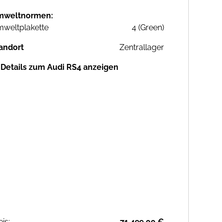
mweltnormen:
weltplakette
4 (Green)
andort
Zentrallager
Details zum Audi RS4 anzeigen
eis:
71.499,00 €