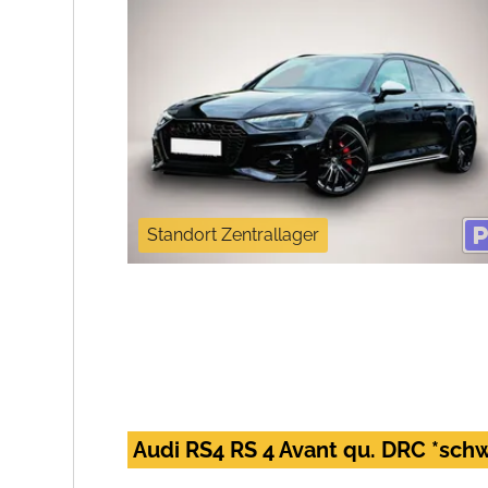
Standort Zentrallager
Audi RS4 RS 4 Avant qu. DRC *sch