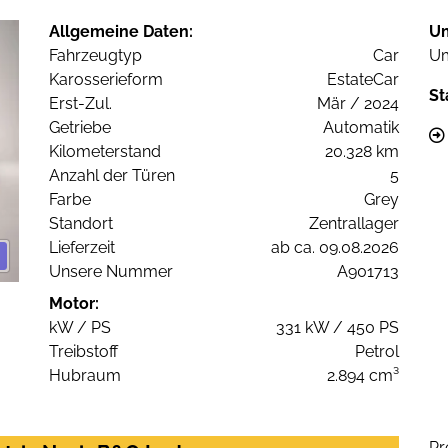
Allgemeine Daten:
U
Fahrzeugtyp
Car
Um
Karosserieform
EstateCar
St
Erst-Zul.
Mär / 2024
Getriebe
Automatik
Kilometerstand
20.328 km
Anzahl der Türen
5
Farbe
Grey
Standort
Zentrallager
Lieferzeit
ab ca. 09.08.2026
Unsere Nummer
A901713
Motor:
kW / PS
331 kW / 450 PS
Treibstoff
Petrol
Hubraum
2.894 cm³
Pr