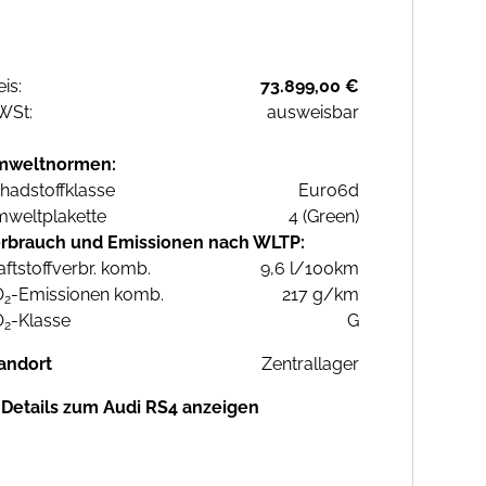
eis:
73.899,00 €
WSt:
ausweisbar
mweltnormen:
hadstoffklasse
Euro6d
weltplakette
4 (Green)
rbrauch und Emissionen nach WLTP:
aftstoffverbr. komb.
9,6 l/100km
O
-Emissionen komb.
217 g/km
2
O
-Klasse
G
2
andort
Zentrallager
Details zum Audi RS4 anzeigen