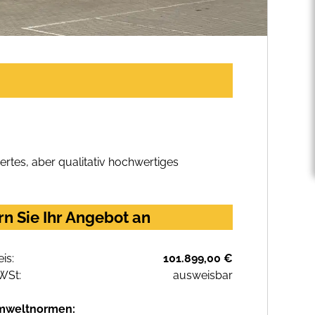
rtes, aber qualitativ hochwertiges
n Sie Ihr Angebot an
eis:
101.899,00 €
WSt:
ausweisbar
mweltnormen: