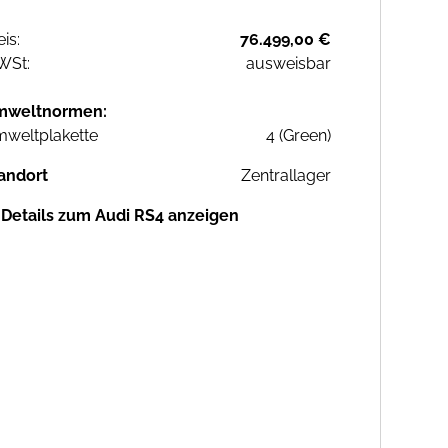
eis:
76.499,00 €
WSt:
ausweisbar
mweltnormen:
weltplakette
4 (Green)
andort
Zentrallager
Details zum Audi RS4 anzeigen