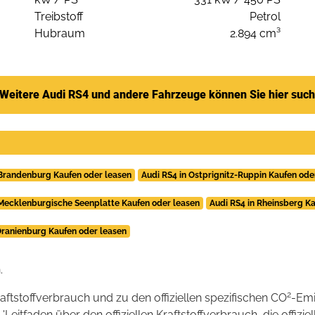
Treibstoff
Petrol
Hubraum
2.894 cm³
Weitere Audi RS4 und andere Fahrzeuge können Sie hier suc
 Brandenburg Kaufen oder leasen
Audi RS4 in Ostprignitz-Ruppin Kaufen ode
 Mecklenburgische Seenplatte Kaufen oder leasen
Audi RS4 in Rheinsberg K
Oranienburg Kaufen oder leasen
.
2
raftstoffverbrauch und zu den offiziellen spezifischen CO
-Emi
tfaden über den offiziellen Kraftstoffverbrauch, die offizie