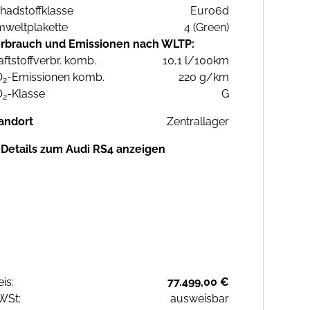
hadstoffklasse
Euro6d
weltplakette
4 (Green)
rbrauch und Emissionen nach WLTP:
aftstoffverbr. komb.
10,1 l/100km
O
-Emissionen komb.
220 g/km
2
O
-Klasse
G
2
andort
Zentrallager
Details zum Audi RS4 anzeigen
eis:
77.499,00 €
WSt:
ausweisbar