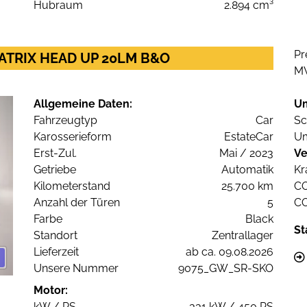
Hubraum
2.894 cm³
Pr
. MATRIX HEAD UP 20LM B&O
M
Allgemeine Daten:
U
Fahrzeugtyp
Car
Sc
Karosserieform
EstateCar
Um
Erst-Zul.
Mai / 2023
Ve
Getriebe
Automatik
Kr
Kilometerstand
25.700 km
C
Anzahl der Türen
5
C
Farbe
Black
St
Standort
Zentrallager
Lieferzeit
ab ca. 09.08.2026
Unsere Nummer
9075_GW_SR-SKO
Motor:
kW / PS
331 kW / 450 PS