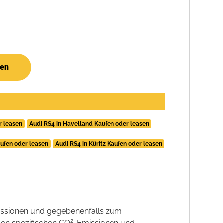
hen
r leasen
Audi RS4 in Havelland Kaufen oder leasen
aufen oder leasen
Audi RS4 in Küritz Kaufen oder leasen
ssionen und gegebenenfalls zum
2
llen spezifischen CO
-Emissionen und