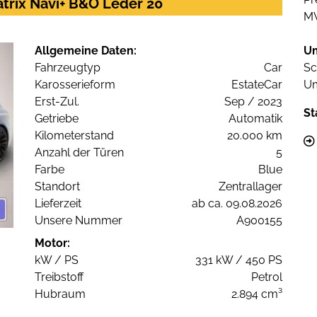
atrix Navi+ B&O Leder 20
M
Allgemeine Daten:
U
Fahrzeugtyp
Car
Sc
Karosserieform
EstateCar
Um
Erst-Zul.
Sep / 2023
St
Getriebe
Automatik
Kilometerstand
20.000 km
Anzahl der Türen
5
Farbe
Blue
Standort
Zentrallager
Lieferzeit
ab ca. 09.08.2026
Unsere Nummer
A900155
Motor:
kW / PS
331 kW / 450 PS
Treibstoff
Petrol
Hubraum
2.894 cm³