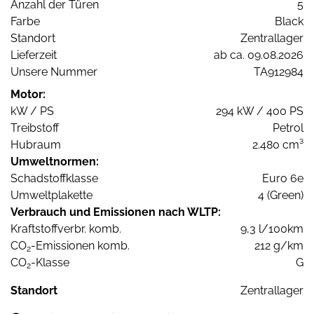
Anzahl der Türen
5
Farbe
Black
Standort
Zentrallager
Lieferzeit
ab ca. 09.08.2026
Unsere Nummer
TA912984
Motor:
kW / PS
294 kW / 400 PS
Treibstoff
Petrol
Hubraum
2.480 cm³
Umweltnormen:
Schadstoffklasse
Euro 6e
Umweltplakette
4 (Green)
Verbrauch und Emissionen nach WLTP:
Kraftstoffverbr. komb.
9,3 l/100km
CO
-Emissionen komb.
212 g/km
2
CO
-Klasse
G
2
Standort
Zentrallager