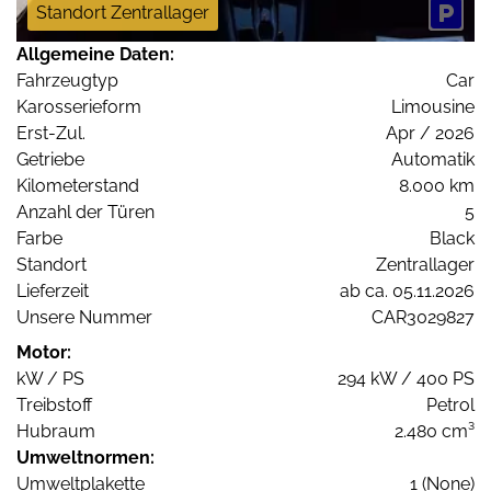
Standort Zentrallager
Allgemeine Daten:
Fahrzeugtyp
Car
Karosserieform
Limousine
Erst-Zul.
Apr / 2026
Getriebe
Automatik
Kilometerstand
8.000 km
Anzahl der Türen
5
Farbe
Black
Standort
Zentrallager
Lieferzeit
ab ca. 05.11.2026
Unsere Nummer
CAR3029827
Motor:
kW / PS
294 kW / 400 PS
Treibstoff
Petrol
Hubraum
2.480 cm³
Umweltnormen:
Umweltplakette
1 (None)