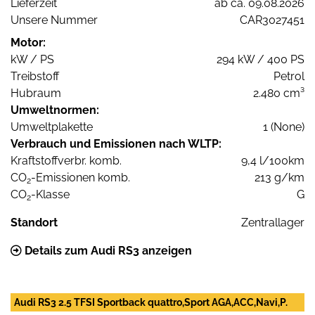
Lieferzeit
ab ca. 09.08.2026
Unsere Nummer
CAR3027451
Motor:
kW / PS
294 kW / 400 PS
Treibstoff
Petrol
Hubraum
2.480 cm³
Umweltnormen:
Umweltplakette
1 (None)
Verbrauch und Emissionen nach WLTP:
Kraftstoffverbr. komb.
9,4 l/100km
CO
-Emissionen komb.
213 g/km
2
CO
-Klasse
G
2
Standort
Zentrallager
Details zum Audi RS3 anzeigen
Audi RS3 2.5 TFSI Sportback quattro,Sport AGA,ACC,Navi,P.