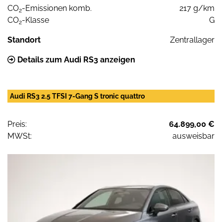
CO
-Emissionen komb.
217 g/km
2
CO
-Klasse
G
2
Standort
Zentrallager
Details zum Audi RS3 anzeigen
Audi RS3 2.5 TFSI 7-Gang S tronic quattro
Preis:
64.899,00 €
MWSt:
ausweisbar