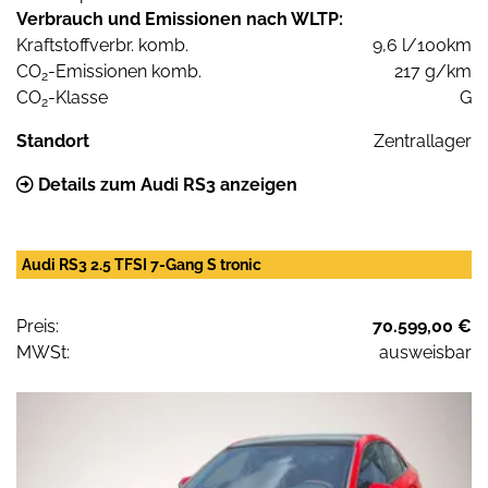
Verbrauch und Emissionen nach WLTP:
Kraftstoffverbr. komb.
9,6 l/100km
CO
-Emissionen komb.
217 g/km
2
CO
-Klasse
G
2
Standort
Zentrallager
Details zum Audi RS3 anzeigen
Audi RS3 2.5 TFSI 7-Gang S tronic
Preis:
70.599,00 €
MWSt:
ausweisbar