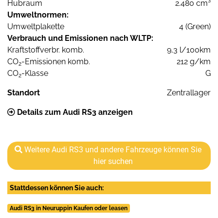
Hubraum
2.480 cm³
Umweltnormen:
Umweltplakette
4 (Green)
Verbrauch und Emissionen nach WLTP:
Kraftstoffverbr. komb.
9,3 l/100km
CO
-Emissionen komb.
212 g/km
2
CO
-Klasse
G
2
Standort
Zentrallager
Details zum Audi RS3 anzeigen
Weitere Audi RS3 und andere Fahrzeuge können Sie
hier suchen
Stattdessen können Sie auch:
Audi RS3 in Neuruppin Kaufen oder leasen