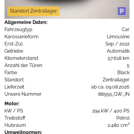
Standort Zentrallager
Allgemeine Daten:
Fahrzeugtyp
Car
Karosserieform
Limousine
Erst-Zul.
Sep / 2022
Getriebe
Automatik
Kilometerstand
57.618 km
Anzahl der Türen
5
Farbe
Black
Standort
Zentrallager
Lieferzeit
ab ca. 09.08.2026
Unsere Nummer
88559_GW_IN
Motor:
kW / PS
294 kW / 400 PS
Treibstoff
Petrol
Hubraum
2.480 cm³
Umweltnormen: