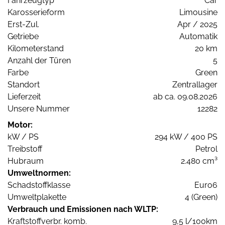
Fahrzeugtyp
Car
Karosserieform
Limousine
Erst-Zul.
Apr / 2025
Getriebe
Automatik
Kilometerstand
20 km
Anzahl der Türen
5
Farbe
Green
Standort
Zentrallager
Lieferzeit
ab ca. 09.08.2026
Unsere Nummer
12282
Motor:
kW / PS
294 kW / 400 PS
Treibstoff
Petrol
Hubraum
2.480 cm³
Umweltnormen:
Schadstoffklasse
Euro6
Umweltplakette
4 (Green)
Verbrauch und Emissionen nach WLTP:
Kraftstoffverbr. komb.
9,5 l/100km