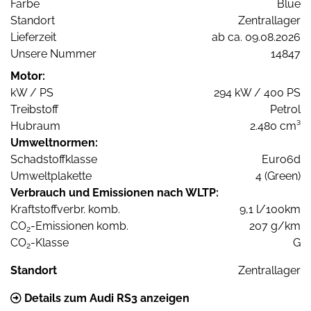
Farbe
Blue
Standort
Zentrallager
Lieferzeit
ab ca. 09.08.2026
Unsere Nummer
14847
Motor:
kW / PS
294 kW / 400 PS
Treibstoff
Petrol
Hubraum
2.480 cm³
Umweltnormen:
Schadstoffklasse
Euro6d
Umweltplakette
4 (Green)
Verbrauch und Emissionen nach WLTP:
Kraftstoffverbr. komb.
9,1 l/100km
CO
-Emissionen komb.
207 g/km
2
CO
-Klasse
G
2
Standort
Zentrallager
Details zum Audi RS3 anzeigen