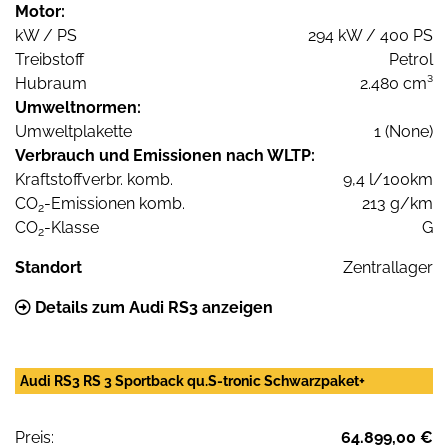
Motor:
kW / PS
294 kW / 400 PS
Treibstoff
Petrol
Hubraum
2.480 cm³
Umweltnormen:
Umweltplakette
1 (None)
Verbrauch und Emissionen nach WLTP:
Kraftstoffverbr. komb.
9,4 l/100km
CO
-Emissionen komb.
213 g/km
2
CO
-Klasse
G
2
Standort
Zentrallager
Details zum Audi RS3 anzeigen
Audi RS3 RS 3 Sportback qu.S-tronic Schwarzpaket+
Preis:
64.899,00 €