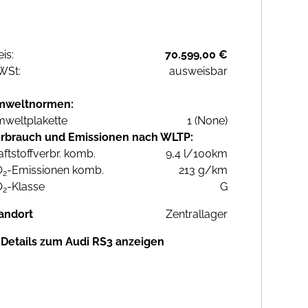
eis:
70.599,00 €
WSt:
ausweisbar
mweltnormen:
weltplakette
1 (None)
rbrauch und Emissionen nach WLTP:
aftstoffverbr. komb.
9,4 l/100km
O
-Emissionen komb.
213 g/km
2
O
-Klasse
G
2
andort
Zentrallager
Details zum Audi RS3 anzeigen