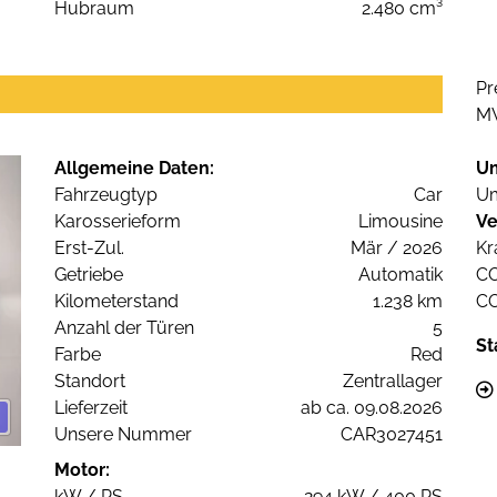
Hubraum
2.480 cm³
Pr
M
Allgemeine Daten:
U
Fahrzeugtyp
Car
Um
Karosserieform
Limousine
Ve
Erst-Zul.
Mär / 2026
Kr
Getriebe
Automatik
C
Kilometerstand
1.238 km
C
Anzahl der Türen
5
St
Farbe
Red
Standort
Zentrallager
Lieferzeit
ab ca. 09.08.2026
Unsere Nummer
CAR3027451
Motor:
kW / PS
294 kW / 400 PS