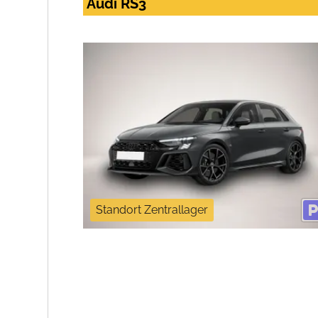
Audi RS3
Standort Zentrallager