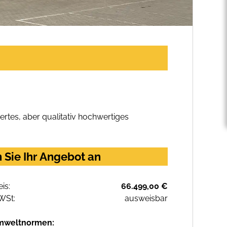
rtes, aber qualitativ hochwertiges
 Sie Ihr Angebot an
eis:
66.499,00 €
WSt:
ausweisbar
mweltnormen: