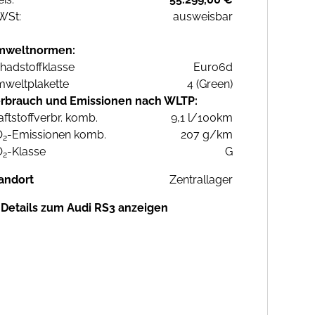
WSt:
ausweisbar
mweltnormen:
hadstoffklasse
Euro6d
weltplakette
4 (Green)
rbrauch und Emissionen nach WLTP:
aftstoffverbr. komb.
9,1 l/100km
O
-Emissionen komb.
207 g/km
2
O
-Klasse
G
2
andort
Zentrallager
Details zum Audi RS3 anzeigen