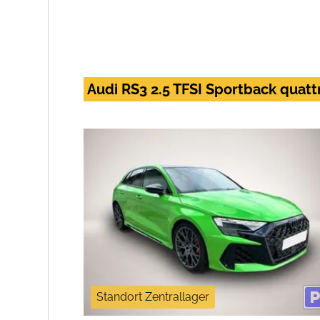
Audi RS3 2.5 TFSI Sportback quatt
Standort Zentrallager