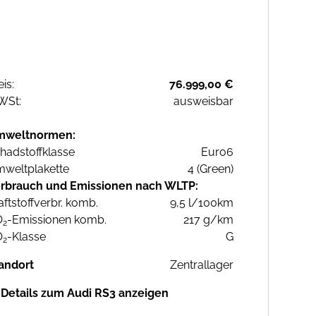
eis:
76.999,00 €
WSt:
ausweisbar
mweltnormen:
hadstoffklasse
Euro6
weltplakette
4 (Green)
rbrauch und Emissionen nach WLTP:
aftstoffverbr. komb.
9,5 l/100km
O
-Emissionen komb.
217 g/km
2
O
-Klasse
G
2
andort
Zentrallager
Details zum Audi RS3 anzeigen