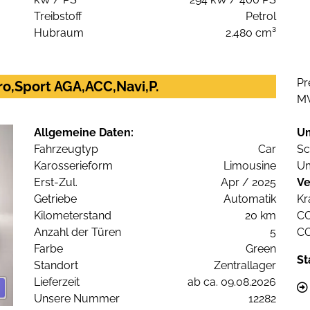
Treibstoff
Petrol
Hubraum
2.480 cm³
Pr
ro,Sport AGA,ACC,Navi,P.
M
Allgemeine Daten:
U
Fahrzeugtyp
Car
Sc
Karosserieform
Limousine
Um
Erst-Zul.
Apr / 2025
Ve
Getriebe
Automatik
Kr
Kilometerstand
20 km
C
Anzahl der Türen
5
C
Farbe
Green
St
Standort
Zentrallager
Lieferzeit
ab ca. 09.08.2026
Unsere Nummer
12282