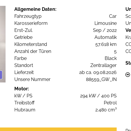
Allgemeine Daten:
U
Fahrzeugtyp
Car
Sc
Karosserieform
Limousine
Um
Erst-Zul.
Sep / 2022
Ve
Getriebe
Automatik
Kr
Kilometerstand
57.618 km
C
Anzahl der Türen
5
C
Farbe
Black
St
Standort
Zentrallager
Lieferzeit
ab ca. 09.08.2026
Unsere Nummer
88559_GW_IN
Motor:
kW / PS
294 kW / 400 PS
Treibstoff
Petrol
Hubraum
2.480 cm³
Pr