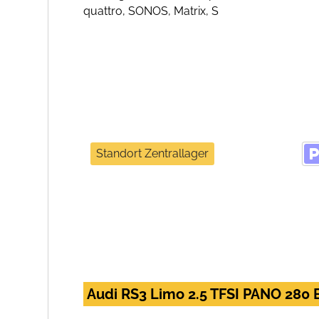
Standort Zentrallager
Audi RS3 Limo 2.5 TFSI PANO 28