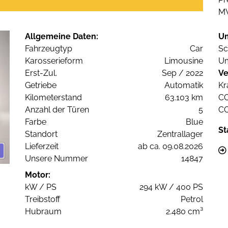
M
Allgemeine Daten:
U
Fahrzeugtyp
Car
Sc
Karosserieform
Limousine
Um
Erst-Zul.
Sep / 2022
Ve
Getriebe
Automatik
Kr
Kilometerstand
63.103 km
C
Anzahl der Türen
5
C
Farbe
Blue
St
Standort
Zentrallager
Lieferzeit
ab ca. 09.08.2026
Unsere Nummer
14847
Motor:
kW / PS
294 kW / 400 PS
Treibstoff
Petrol
Hubraum
2.480 cm³