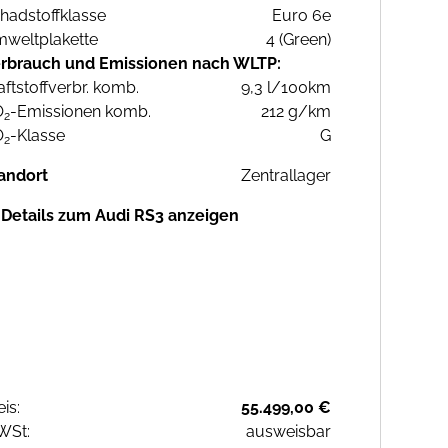
hadstoffklasse
Euro 6e
weltplakette
4 (Green)
rbrauch und Emissionen nach WLTP:
aftstoffverbr. komb.
9,3 l/100km
O
-Emissionen komb.
212 g/km
2
O
-Klasse
G
2
andort
Zentrallager
Details zum Audi RS3 anzeigen
eis:
55.499,00 €
WSt:
ausweisbar