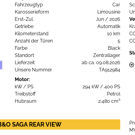
Fahrzeugtyp
Car
Sc
Karosserieform
Limousine
Um
Erst-Zul.
Jun / 2026
Ve
Getriebe
Automatik
Kr
Kilometerstand
10 km
C
Anzahl der Türen
5
C
Farbe
Black
St
Standort
Zentrallager
Lieferzeit
ab ca. 09.08.2026
Unsere Nummer
TA912984
Motor:
kW / PS
294 kW / 400 PS
Treibstoff
Petrol
Hubraum
2.480 cm³
Pr
0 B&O SAGA REAR VIEW
M