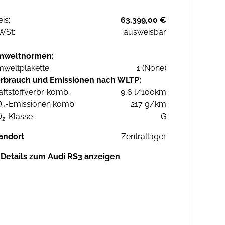
eis:
63.399,00 €
WSt:
ausweisbar
mweltnormen:
weltplakette
1 (None)
rbrauch und Emissionen nach WLTP:
aftstoffverbr. komb.
9,6 l/100km
O
-Emissionen komb.
217 g/km
2
O
-Klasse
G
2
andort
Zentrallager
Details zum Audi RS3 anzeigen