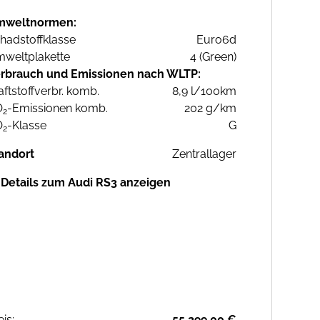
mweltnormen:
hadstoffklasse
Euro6d
weltplakette
4 (Green)
rbrauch und Emissionen nach WLTP:
aftstoffverbr. komb.
8,9 l/100km
O
-Emissionen komb.
202 g/km
2
O
-Klasse
G
2
andort
Zentrallager
Details zum Audi RS3 anzeigen
eis:
55.299,00 €