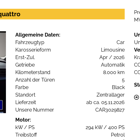
Pr
quattro
M
Allgemeine Daten:
U
Fahrzeugtyp
Car
Um
Karosserieform
Limousine
Ve
Erst-Zul.
Apr / 2026
Kr
Getriebe
Automatik
C
Kilometerstand
8.000 km
C
Anzahl der Türen
5
St
Farbe
Black
Standort
Zentrallager
Lieferzeit
ab ca. 05.11.2026
Unsere Nummer
CAR3029827
Motor:
kW / PS
294 kW / 400 PS
Treibstoff
Petrol