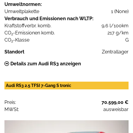
Umweltnormen:
Umweltplakette
1 (None)
Verbrauch und Emissionen nach WLTP:
Kraftstoffverbr. komb.
9,6 l/100km
CO
-Emissionen komb.
217 g/km
2
CO
-Klasse
G
2
Standort
Zentrallager
Details zum Audi RS3 anzeigen
Audi RS3 2.5 TFSI 7-Gang S tronic
Preis:
70.599,00 €
MWSt:
ausweisbar