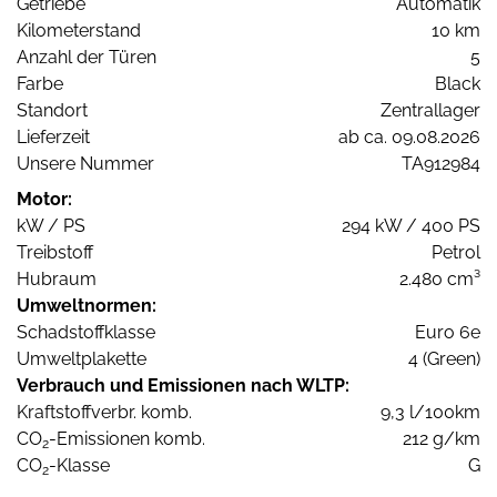
Getriebe
Automatik
Kilometerstand
10 km
Anzahl der Türen
5
Farbe
Black
Standort
Zentrallager
Lieferzeit
ab ca. 09.08.2026
Unsere Nummer
TA912984
Motor:
kW / PS
294 kW / 400 PS
Treibstoff
Petrol
Hubraum
2.480 cm³
Umweltnormen:
Schadstoffklasse
Euro 6e
Umweltplakette
4 (Green)
Verbrauch und Emissionen nach WLTP:
Kraftstoffverbr. komb.
9,3 l/100km
CO
-Emissionen komb.
212 g/km
2
CO
-Klasse
G
2