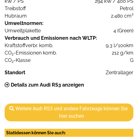
kW / PS
294 kW / 400 PS
Treibstoff
Petrol
Hubraum
2.480 cm³
Umweltnormen:
Umweltplakette
4 (Green)
Verbrauch und Emissionen nach WLTP:
Kraftstoffverbr. komb.
9,3 l/100km
CO
-Emissionen komb.
212 g/km
2
CO
-Klasse
G
2
Standort
Zentrallager
Details zum Audi RS3 anzeigen
Weitere Audi RS3 und andere Fahrzeuge können Sie
hier suchen
Stattdessen können Sie auch: