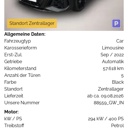
Standort Zentrallager
Allgemeine Daten:
Fahrzeugtyp
Car
Karosserieform
Limousine
Erst-Zul.
Sep / 2022
Getriebe
Automatik
Kilometerstand
57.618 km
Anzahl der Türen
5
Farbe
Black
Standort
Zentrallager
Lieferzeit
ab ca. 09.08.2026
Unsere Nummer
88559_GW_IN
Motor:
kW / PS
294 kW / 400 PS
Treibstoff
Petrol