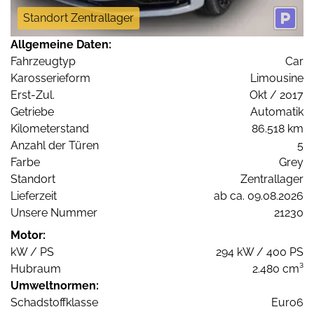
Standort Zentrallager
Allgemeine Daten:
Fahrzeugtyp
Car
Karosserieform
Limousine
Erst-Zul.
Okt / 2017
Getriebe
Automatik
Kilometerstand
86.518 km
Anzahl der Türen
5
Farbe
Grey
Standort
Zentrallager
Lieferzeit
ab ca. 09.08.2026
Unsere Nummer
21230
Motor:
kW / PS
294 kW / 400 PS
Hubraum
2.480 cm³
Umweltnormen:
Schadstoffklasse
Euro6