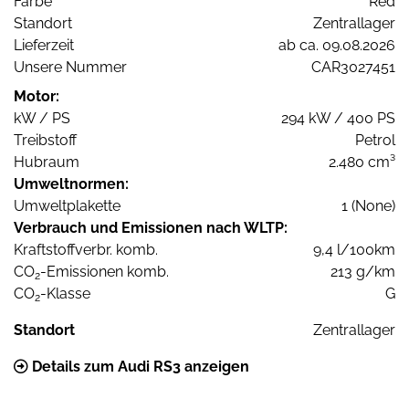
Farbe
Red
Standort
Zentrallager
Lieferzeit
ab ca. 09.08.2026
Unsere Nummer
CAR3027451
Motor:
kW / PS
294 kW / 400 PS
Treibstoff
Petrol
Hubraum
2.480 cm³
Umweltnormen:
Umweltplakette
1 (None)
Verbrauch und Emissionen nach WLTP:
Kraftstoffverbr. komb.
9,4 l/100km
CO
-Emissionen komb.
213 g/km
2
CO
-Klasse
G
2
Standort
Zentrallager
Details zum Audi RS3 anzeigen