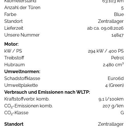
Kilometerstand
63.103 km
Anzahl der Türen
5
Farbe
Blue
Standort
Zentrallager
Lieferzeit
ab ca. 09.08.2026
Unsere Nummer
14847
Motor:
kW / PS
294 kW / 400 PS
Treibstoff
Petrol
Hubraum
2.480 cm³
Umweltnormen:
Schadstoffklasse
Euro6d
Umweltplakette
4 (Green)
Verbrauch und Emissionen nach WLTP:
Kraftstoffverbr. komb.
9,1 l/100km
CO
-Emissionen komb.
207 g/km
2
CO
-Klasse
G
2
Standort
Zentrallager