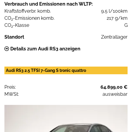
Verbrauch und Emissionen nach WLTP:
Kraftstoffverbr. komb.
9,5 l/100km
CO
-Emissionen komb.
217 g/km
2
CO
-Klasse
G
2
Standort
Zentrallager
Details zum Audi RS3 anzeigen
Audi RS3 2.5 TFSI 7-Gang S tronic quattro
Preis:
64.899,00 €
MWSt:
ausweisbar