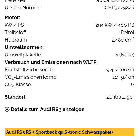
Lieferzeit
ab ca. 02.11.2026
Unsere Nummer
CAR3029820
Motor:
kW / PS
294 kW / 400 PS
Treibstoff
Petrol
Hubraum
2.480 cm³
Umweltnormen:
Umweltplakette
1 (None)
Verbrauch und Emissionen nach WLTP:
Kraftstoffverbr. komb.
9,4 l/100km
CO
-Emissionen komb.
213 g/km
2
CO
-Klasse
G
2
Standort
Zentrallager
Details zum Audi RS3 anzeigen
Audi RS3 RS 3 Sportback qu.S-tronic Schwarzpaket+