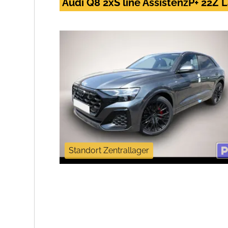
Audi Q8 2xS line AssistenzP+ 22Z
Standort Zentrallager