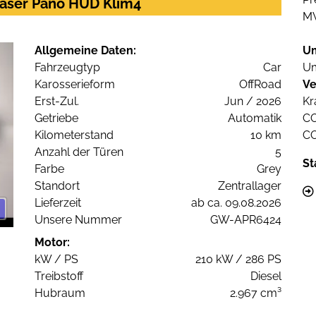
 Laser Pano HUD Klim4
M
Allgemeine Daten:
U
Fahrzeugtyp
Car
Um
Karosserieform
OffRoad
Ve
Erst-Zul.
Jun / 2026
Kr
Getriebe
Automatik
C
Kilometerstand
10 km
C
Anzahl der Türen
5
St
Farbe
Grey
Standort
Zentrallager
Lieferzeit
ab ca. 09.08.2026
Unsere Nummer
GW-APR6424
Motor:
kW / PS
210 kW / 286 PS
Treibstoff
Diesel
Hubraum
2.967 cm³