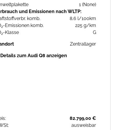
weltplakette
1 (None)
rbrauch und Emissionen nach WLTP:
aftstoffverbr. komb.
8,6 l/100km
O
-Emissionen komb.
225 g/km
2
O
-Klasse
G
2
andort
Zentrallager
Details zum Audi Q8 anzeigen
eis:
82.799,00 €
WSt:
ausweisbar