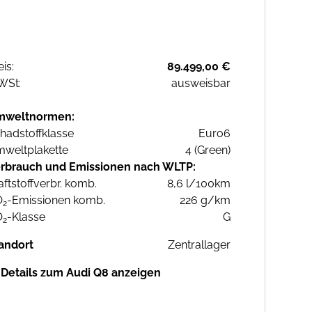
eis:
89.499,00 €
WSt:
ausweisbar
mweltnormen:
hadstoffklasse
Euro6
weltplakette
4 (Green)
rbrauch und Emissionen nach WLTP:
aftstoffverbr. komb.
8,6 l/100km
O
-Emissionen komb.
226 g/km
2
O
-Klasse
G
2
andort
Zentrallager
Details zum Audi Q8 anzeigen