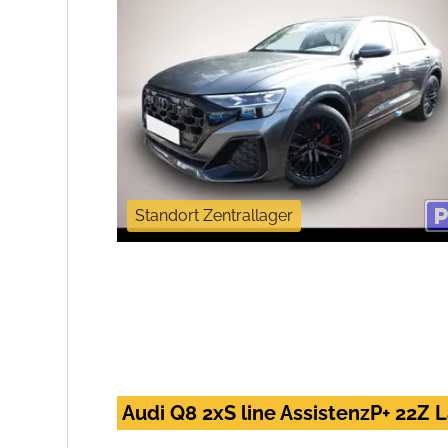
Standort Zentrallager
Audi Q8 2xS line AssistenzP+ 22Z