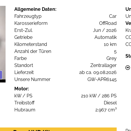
Allgemeine Daten:
U
Fahrzeugtyp
Car
Um
Karosserieform
OffRoad
Ve
Erst-Zul.
Jun / 2026
Kr
Getriebe
Automatik
C
Kilometerstand
10 km
C
Anzahl der Türen
5
St
Farbe
Grey
Standort
Zentrallager
Lieferzeit
ab ca. 09.08.2026
Unsere Nummer
GW-APR6145
Motor:
kW / PS
210 kW / 286 PS
Treibstoff
Diesel
Hubraum
2.967 cm³
Pr