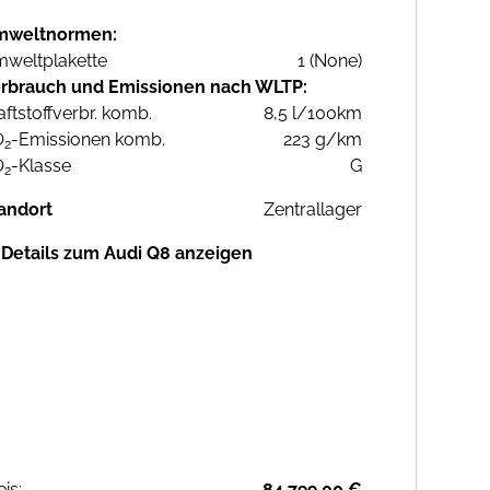
mweltnormen:
weltplakette
1 (None)
rbrauch und Emissionen nach WLTP:
aftstoffverbr. komb.
8,5 l/100km
O
-Emissionen komb.
223 g/km
2
O
-Klasse
G
2
andort
Zentrallager
Details zum Audi Q8 anzeigen
eis:
84.799,00 €