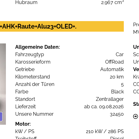
Hubraum
2.967 cm³
Pr
UD+AHK+Raute+Alu23+OLED+.
M
Allgemeine Daten:
U
Fahrzeugtyp
Car
Sc
Karosserieform
OffRoad
Um
Getriebe
Automatik
Ve
Kilometerstand
20 km
Kr
Anzahl der Türen
5
C
Farbe
Black
C
Standort
Zentrallager
St
Lieferzeit
ab ca. 09.08.2026
Unsere Nummer
32450
Motor:
kW / PS
210 kW / 286 PS
Treibstoff
Diesel