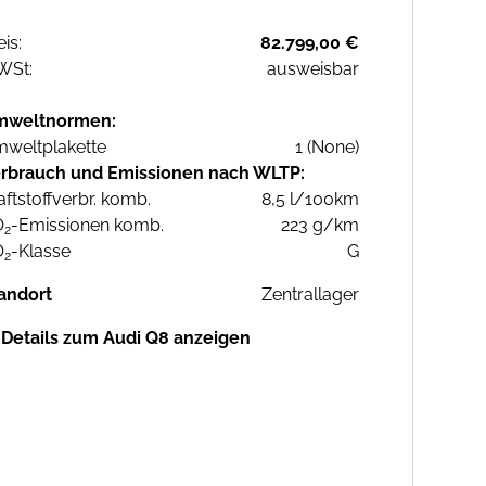
eis:
82.799,00 €
WSt:
ausweisbar
mweltnormen:
weltplakette
1 (None)
rbrauch und Emissionen nach WLTP:
aftstoffverbr. komb.
8,5 l/100km
O
-Emissionen komb.
223 g/km
2
O
-Klasse
G
2
andort
Zentrallager
Details zum Audi Q8 anzeigen