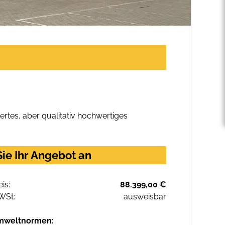
rtes, aber qualitativ hochwertiges
ie Ihr Angebot an
eis:
88.399,00 €
WSt:
ausweisbar
mweltnormen: