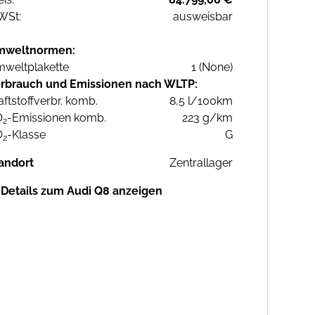
WSt:
ausweisbar
mweltnormen:
weltplakette
1 (None)
rbrauch und Emissionen nach WLTP:
aftstoffverbr. komb.
8,5 l/100km
O
-Emissionen komb.
223 g/km
2
O
-Klasse
G
2
andort
Zentrallager
Details zum Audi Q8 anzeigen