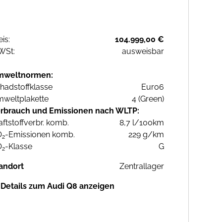
eis:
104.999,00 €
WSt:
ausweisbar
mweltnormen:
hadstoffklasse
Euro6
weltplakette
4 (Green)
rbrauch und Emissionen nach WLTP:
aftstoffverbr. komb.
8,7 l/100km
O
-Emissionen komb.
229 g/km
2
O
-Klasse
G
2
andort
Zentrallager
Details zum Audi Q8 anzeigen