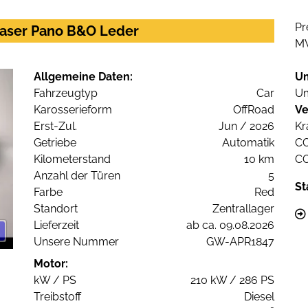
Pr
 Laser Pano B&O Leder
M
Allgemeine Daten:
U
Fahrzeugtyp
Car
Um
Karosserieform
OffRoad
Ve
Erst-Zul.
Jun / 2026
Kr
Getriebe
Automatik
C
Kilometerstand
10 km
C
Anzahl der Türen
5
St
Farbe
Red
Standort
Zentrallager
Lieferzeit
ab ca. 09.08.2026
Unsere Nummer
GW-APR1847
Motor:
kW / PS
210 kW / 286 PS
Treibstoff
Diesel