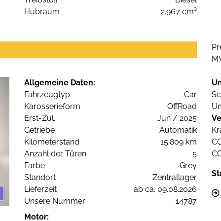
Hubraum
2.967 cm³
Pr
M
Allgemeine Daten:
U
Fahrzeugtyp
Car
Sc
Karosserieform
OffRoad
Um
Erst-Zul.
Jun / 2025
Ve
Getriebe
Automatik
Kr
Kilometerstand
15.809 km
C
Anzahl der Türen
5
C
Farbe
Grey
St
Standort
Zentrallager
Lieferzeit
ab ca. 09.08.2026
Unsere Nummer
14787
Motor: