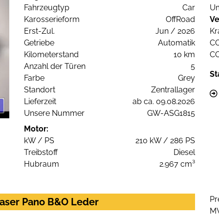
Fahrzeugtyp
Car
Um
Karosserieform
OffRoad
Ve
Erst-Zul.
Jun / 2026
Kr
Getriebe
Automatik
C
Kilometerstand
10 km
C
Anzahl der Türen
5
St
Farbe
Grey
Standort
Zentrallager
Lieferzeit
ab ca. 09.08.2026
Unsere Nummer
GW-ASG1815
Motor:
kW / PS
210 kW / 286 PS
Treibstoff
Diesel
Hubraum
2.967 cm³
Pr
 Laser Pano B&O Leder
M